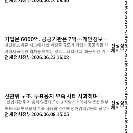
전체
정치
정부
2026.06.24 09:30
구 명령을 받고도 약 1년 가까이 이를 이행하지 않았다고 야당
0
9:
측이 주장했다. 또한 총리 인사청문회를 불과 나흘 앞두고서야
3
불법 시설 일부를 철거한 사실이 확인되면서 "뒤늦은 면피성 조
0
치 아니냐"는 지적이 제기됐다. 국회 한성숙 국무총리 후보자
2
0
인...
2
6.
기업은 6000억, 공공기관은 7억…개인정보 유
0
출 과징금 '극심한 격차'
개인정보 유출 사고에 대한 과징금 규모가 기업과 공공기관 사
전
정
정
6.
체
치
부
2
이에서 극심한 격차를 보이는 것으로 나타났다. 최근 민간 기업
3
전체
정치
정부
2026.06.23 16:08
에는 수천억 원대 과징금이 부과된 반면, 공공기관의 경우 최대
1
6:
수억 원 수준에 그치면서 처벌 형평성 논란이 제기되고 있다. 국
0
회 산업통상자원중소벤처기업위원회 소속 이양수 국민의힘 의
8
원(속초·인제·고성·양양)이 개인정보보호위원회로부터 제출
2
0
받은 자료에 ...
2
6.
선관위 노조, 투표용지 부족 사태 사과하며 '본투
0
표 발급기' 도입 촉구
"헌법기관 뒤에 숨지 않겠다." 6·3 지방선거에서 발생한 일부
전
정
정
6.
체
치
부
0
투표소의 투표용지 부족 사태와 관련해 선거관리위원회 공무원
8
전체
정치
정부
2026.06.08 15:05
노동조합이 공식 사과하고, 본투표에도 투표용지발급기를 도입
1
5:
하는 등 선거 행정 전반의 구조 개혁이 필요하다고 주장했다. 국
0
가공무원노동조합과 국가공무원노동조합 선거관리위원회지부
5