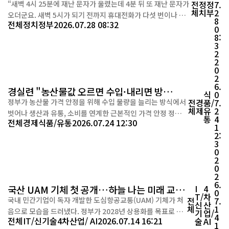
“새벽 4시 25분에 재난 문자가 울렸는데 4분 뒤 또 재난 문자가
전
정
정
7.
체
치
부
2
오더군요. 새벽 5시가 되기 전까지 휴대전화가 다섯 번이나 울
8
전체
정치
정부
2026.07.28 08:32
렸어요.” 집중호우가 이어진 지난 24일 새벽, 충남 아산시에 거
0
8:
주하는 직장인 김모(38)씨는 잠을 설쳤다. 침대 머리맡 휴대전
3
화에서는 연이어 긴급재난문자가 울렸다. 산사태 위험, 도로 통
2
제, 하천 범람, 차량 침수 우려…. 내용은 모두 안전을 위한...
2
0
2
6.
경실련 "농산물값 오르면 수입·내리면 방
식
0
치"…정부 가격정책 전환 촉구
정부가 농산물 가격 안정을 위해 수입 물량을 늘리는 방식에서
전
경
품/
7.
체
제
유
2
벗어나 생산과 유통, 소비를 연계한 근본적인 가격 안정 정책을
통
4
전체
경제
식품/유통
2026.07.24 12:30
마련해야 한다는 시민단체의 주장이 나왔다. 경제정의실천시
1
2:
민연합(경실련) 농업개혁위원회는 24일 성명을 내고 "농산물
3
가격이 오르면 수입으로 대응하고 가격이 폭락하면 시장에 맡
0
기는 현재의 정책으로는 반복되는 가격 불안을 해결할 수 없
2
0
다"며 농정 기조 ...
2
6.
국산 UAM 기체 첫 공개…하늘 나는 미래 교통
I
4
0
T/
차
수단 현실로
국내 민간기업이 독자 개발한 도심항공교통(UAM) 기체가 처
전
7.
신
산
체
1
음으로 모습을 드러냈다. 정부가 2028년 상용화를 목표로 추
기
업/
4
전체
IT/신기술
4차산업/ AI
2026.07.14 16:21
술
AI
진 중인 K-UAM 사업이 기체 공개 단계까지 진전되면서 국내
1