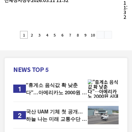
전체
정치
정부
2026.05.11 11:32
계자들에 대해 경찰 수사를 의뢰했다. 국토교통부는 지난 7일
1
1:
발표한 도로공사와 도성회 관련 감사 결과와 연계해, 휴게시설
3
운영권 입찰 과정에서 비위 정황이 확인된 도로공사 담당자들과
2
도성회 자회사인 H&DE 대표 등 총 5명을 경찰청에 수사 의뢰했
다고...
1
2
3
4
5
6
7
8
9
10
NEWS
TOP 5
"휴게소 음식값 확 낮춘
1
다"…아메리카노 2000원 시
대
국산 UAM 기체 첫 공개…
2
하늘 나는 미래 교통수단 현
실로