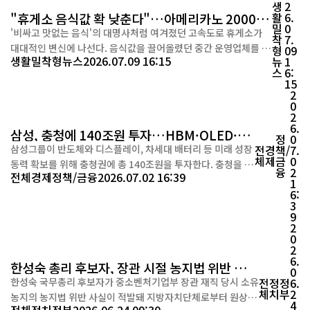
생
2
는 최휘영...
"휴게소 음식값 확 낮춘다"…아메리카노 2000원
활
6.
밀
0
시대
'비싸고 맛없는 음식'의 대명사처럼 여겨졌던 고속도로 휴게소가
착
7.
대대적인 변신에 나선다. 음식값을 끌어올렸던 중간 운영업체를 없
형
09
생활밀착형뉴스
2026.07.09 16:15
뉴
1
애고 입점업체와 직접 계약하는 방식으로 운영체계를 바꾸면서 커
스
6:
피 가격은 절반 이하로 낮추고, 24시간 편의점과 유명 외식 브랜드
15
도 확대한다. 국토교통부는 9일 이 같은 내용을 담은 '고속도로 휴
2
0
게소 운영체계 개편방안'을 발표했다. 이번 개편의 핵심...
2
6.
삼성, 충청에 140조원 투자…HBM·OLED·차
정
0
세대 배터리 '미래 승부수'
삼성그룹이 반도체와 디스플레이, 차세대 배터리 등 미래 성장
전
경
책/
7.
체
제
금
0
동력 확보를 위해 충청권에 총 140조원을 투자한다. 충청을 글
융
2
전체
경제
정책/금융
2026.07.02 16:39
로벌 첨단 소재·부품 산업의 핵심 거점으로 육성해 25만개의
1
6:
양질의 일자리를 창출한다는 구상이다. 삼성은 2일 충남 아산
3
삼성디스플레이 사업장에서 열린 '충청권 첨단산업 발전비전
9
국민보고회'에서 이 같은 투자 계획을 발표했다. 이번 투자의
2
0
핵심은 인공...
2
6.
한성숙 총리 후보자, 장관 시절 농지법 위반 적발
0
되고도 1년 가까이 미조치
한성숙 국무총리 후보자가 중소벤처기업부 장관 재직 당시 소유
전
정
정
6.
체
치
부
2
농지의 농지법 위반 사실이 적발돼 지방자치단체로부터 원상복
4