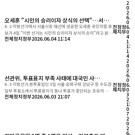
는 8일 성명을 내고 "유권자들에게 심려와 불편을 끼친 점에 대
2
0
해 깊은 ...
2
6.
오세훈 "시민의 승리이자 상식의 선택"…서울
0
시장 복귀
6·3 지방선거에서 서울시장 재선에 성공한 오세훈 국민의힘 후
전
정
정
6.
체
치
부
0
보가 4일 "이번 선거는 시민의 승리이자 상식의 승리"라고 밝혔
4
전체
정치
정부
2026.06.04 11:14
다. 오 후보는 선거 과정에서 불거진 일부 투표소 투표용지 부족
1
1:
사태에 대해서는 철저한 진상 규명과 재발 방지 대책 마련을 촉
1
구했다. 오 후보는 이날 서울 종로구 선거캠프에서 당선 소감을
4
발표하며 "이번 선거를 저 개인의 승리라고 생각하지 않는
2
0
다"며 "전...
2
6.
선관위, 투표용지 부족 사태에 대국민 사
0
과…“엄중히 인식, 원인 조사”
6·3 지방선거 본투표일인 3일 서울 송파구와 강남구 등 수도권
전
정
정
6.
체
치
부
0
일부 투표소에서 투표용지가 동나 투표가 중단되는 초유의 사태
3
전체
정치
정부
2026.06.03 21:07
가 발생하자 중앙선거관리위원회가 이날 오후 9시 대국민 사과
2
1:
에 나섰다. 선관위는 이날 브리핑에서 “이번 상황을 엄중하게
0
여기고 있으며 선거 관리 과정에서 미흡했던 부분에 대해 국민
7
여러분께 사과드린다”고 밝혔다. 이어 “투표용지가 부족한 투
2
0
표소를 ...
2
6.