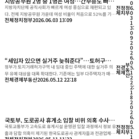
지방공무원 2명 중 1명은 여성…간부층도 빠르
0
게 증가
지방자치단체 공직사회가 빠르게 여성 중심으로 재편되고 있
전
정
정
6.
체
치
부
0
다. 전체 지방공무원 가운데 여성 비율이 처음으로 52%를 기록
3
전체
정치
정부
2026.06.03 13:09
한 데 이어, 5급 이상 간부급 여성 공무원도 사상 처음 1만명을
1
3:
넘어섰다. 행정안전부가 3일 발표한 '2025년 지방자치단체 공
0
무원 인사통계'에 따르면 지난해 말 기준 전국 지방공무원은 31
9
만3924명으로 집계됐다. 이 가운데 여성 공무원은 16만3328
2
0
명으로 전체의 52...
2
6.
“세입자 있으면 실거주 늦춰준다”…토허구역
0
부
실거주 유예
정부가 토지거래허가구역 내 임대 중인 주택에 대한 실거주 의
전
경
5.
동
체
제
1
무 유예 대상을 대폭 확대한다. 기존에는 일부 다주택자가 매도
산
2
전체
경제
부동산
2026.05.12 22:18
한 주택에 한해 예외를 인정했지만, 앞으로는 세입자가 있는 모
2
2:
든 주택으로 적용 범위를 넓혀 무주택 실수요자의 매수 기회를
1
확대하겠다는 취지다. 국토교통부는 12일 “토지거래허가구역
8
내 임대 중이거나 전세권이 설정된 주택을...
2
0
2
6.
국토부, 도로공사 휴게소 입찰 비위 의혹 수사 의
0
뢰
국토교통부가 고속도로 휴게시설 운영권 입찰 과정에서 정보 유
전
정
정
5.
체
치
부
1
출과 담합 의혹이 제기된 한국도로공사 관계자들과 전관업체 관
1