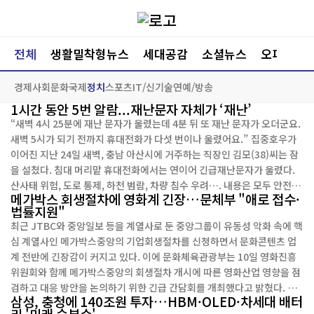
전체
생활밀착형뉴스
세대공감
소셜뉴스
오피니언
경제
사회
문화
국제
정치
스포츠
IT/신기술
연예/방송
1시간 동안 5번 알람...재난문자 자체가 ‘재난’
“새벽 4시 25분에 재난 문자가 울렸는데 4분 뒤 또 재난 문자가 오더군요.
새벽 5시가 되기 전까지 휴대전화가 다섯 번이나 울렸어요.” 집중호우가
이어진 지난 24일 새벽, 충남 아산시에 거주하는 직장인 김모(38)씨는 잠
을 설쳤다. 침대 머리맡 휴대전화에서는 연이어 긴급재난문자가 울렸다.
산사태 위험, 도로 통제, 하천 범람, 차량 침수 우려…. 내용은 모두 안전을
메가박스 회생절차에 영화계 긴장…문체부 "애로 접수·
위한 안내였지만, 짧은 시간에 같은 지역을 대상으로 수차례 반복되면서
법률지원"
해당 지역 주민들은 잠을 설쳐야 했다....
최근 JTBC와 중앙일보 등을 계열사로 둔 중앙그룹이 유동성 악화 속에 핵
심 계열사인 메가박스중앙의 기업회생절차를 신청하면서 문화콘텐츠 업
계 전반에 긴장감이 커지고 있다. 이에 문화체육관광부는 10일 영화진흥
위원회와 함께 메가박스중앙의 회생절차 개시에 따른 영화산업 영향을 점
검하고 대응 방안을 논의하기 위한 긴급 간담회를 개최했다고 밝혔다. 이
삼성, 충청에 140조원 투자…HBM·OLED·차세대 배터
번 간담회에는 최휘영 문화체육관광부 장관과 한상준 영화진흥위원장을
리 '미래 승부수'