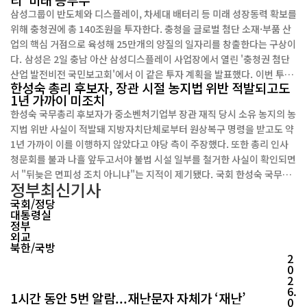
비롯해 메가박스와 거래 관계가 깊은 배급업계 관계자와 ...
삼성그룹이 반도체와 디스플레이, 차세대 배터리 등 미래 성장동력 확보를
위해 충청권에 총 140조원을 투자한다. 충청을 글로벌 첨단 소재·부품 산
업의 핵심 거점으로 육성해 25만개의 양질의 일자리를 창출한다는 구상이
다. 삼성은 2일 충남 아산 삼성디스플레이 사업장에서 열린 '충청권 첨단
산업 발전비전 국민보고회'에서 이 같은 투자 계획을 발표했다. 이번 투자
한성숙 총리 후보자, 장관 시절 농지법 위반 적발되고도
의 핵심은 인공지능(AI) 시대를 겨냥한 첨단 제조 역량 강화다. 삼성은 최
1년 가까이 미조치
첨단 OLED 디스플레이와 고대역폭메모리(HBM) 생...
한성숙 국무총리 후보자가 중소벤처기업부 장관 재직 당시 소유 농지의 농
지법 위반 사실이 적발돼 지방자치단체로부터 원상복구 명령을 받고도 약
1년 가까이 이를 이행하지 않았다고 야당 측이 주장했다. 또한 총리 인사
청문회를 불과 나흘 앞두고서야 불법 시설 일부를 철거한 사실이 확인되면
서 "뒤늦은 면피성 조치 아니냐"는 지적이 제기됐다. 국회 한성숙 국무총
정부
최신기사
리 후보자 인사청문특별위원회 소속 국민의힘 김희정 의원(부산 연제구)
국회/정당
이 양평군으로부터 제출받은 자료에 따르면, 양평...
대통령실
정부
외교
북한/국방
2
0
2
6.
1시간 동안 5번 알람...재난문자 자체가 ‘재난’
0