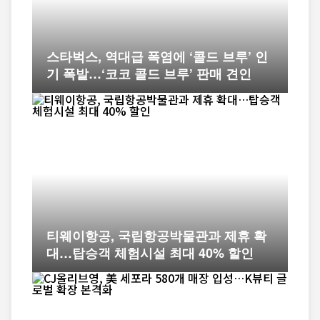
스타벅스, 역대급 폭염에 ‘콜드 브루’ 인
기 폭발…‘코코 콜드 브루’ 판매 견인
티웨이항공, 국립항공박물관과 제휴 확
대…탑승객 체험시설 최대 40% 할인