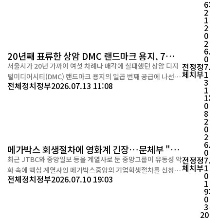
6:
미래항공모빌리티 산업도 본격적인 도약에 나섰다는 평가가
2
나온다. 이번에 공개된 기체는 삼보모터스그룹이 개발 중인 U
1
AM 기체로, 국내 민간기업이 자체 기술로 개발한 기체를 일반
2
0
에 공개한 것은 처음이다....
2
6.
20년째 표류한 상암 DMC 랜드마크 용지, 7번째
0
주인 찾기
서울시가 20년 가까이 여섯 차례나 매각에 실패했던 상암 디지
전
정
정
7.
체
치
부
1
털미디어시티(DMC) 랜드마크 용지의 일곱 번째 공급에 나선
3
전체
정치
정부
2026.07.13 11:08
다. 과거와 달리 개발 규제를 대폭 완화하고 사업자의 자금 부담
1
1:
까지 줄인 만큼 이번에는 사업이 본궤도에 오를 수 있을지 관심
0
이 쏠린다. 서울시는 지난 10일 마포구 상암동 1645번지(F1)와
8
1646번지(F2) 일대 DMC 랜드마크 용지 공급 공고를 냈다. 대
2
0
상 부지는 총 3만7262㎡ 규모로 공급 예정가격은 ...
2
6.
메가박스 회생절차에 영화계 긴장…문체부 "애
0
로 접수·법률지원"
최근 JTBC와 중앙일보 등을 계열사로 둔 중앙그룹이 유동성 악
전
정
정
7.
체
치
부
1
화 속에 핵심 계열사인 메가박스중앙의 기업회생절차를 신청하
0
전체
정치
정부
2026.07.10 19:03
면서 문화콘텐츠 업계 전반에 긴장감이 커지고 있다. 이에 문화
1
9:
체육관광부는 10일 영화진흥위원회와 함께 메가박스중앙의 회
0
생절차 개시에 따른 영화산업 영향을 점검하고 대응 방안을 논
3
의하기 위한 긴급 간담회를 개최했다고 밝혔다. 이번 간담회에
20