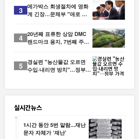
메가박스 회생절차에 영화
3
계 긴장…문체부 "애로 접
수·법률지원"
20년째 표류한 상암 DMC
4
랜드마크 용지, 7번째 주인
찾기
경실련 "농산물값 오르면
5
수입·내리면 방치"…정부
가격정책 전환 촉구
실시간뉴스
1시간 동안 5번 알람...재난
문자 자체가 ‘재난’