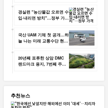
경실련 "농산물값 오르면 수
입·내리면 방치"…정부 가격
정책 전환 촉구
국산 UAM 기체 첫 공개…하
늘 나는 미래 교통수단 현실
로
20년째 표류한 상암 DMC
랜드마크 용지, 7번째 주인
찾기
추천뉴스