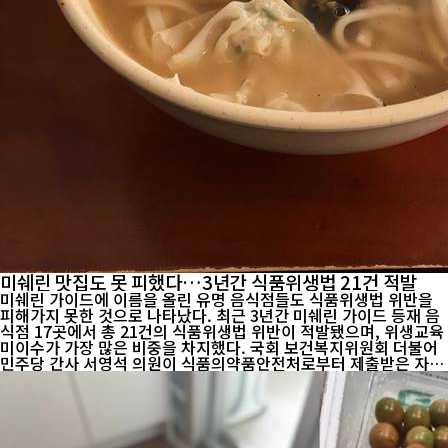
미쉐린 맛집도 못 피했다…3년간 식품위생법 21건 적발
미쉐린 가이드에 이름을 올린 유명 음식점들도 식품위생법 위반을
피해가지 못한 것으로 나타났다. 최근 3년간 미쉐린 가이드 등재 음
식점 17곳에서 총 21건의 식품위생법 위반이 적발됐으며, 위생교육
미이수가 가장 많은 비중을 차지했다. 국회 보건복지위원회 더불어
민주당 간사 서영석 의원이 식품의약품안전처로부터 제출받은 자료
를 분석한 결과, 2023년부터 2025년까지 명동교자, 광화문미진, 필
동면옥, 금돼지식당, 합천국밥집, 권숙수, 밍글스, 익스퀴진, 광화문
국밥, 바오하우스, 에빗,...