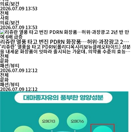
찰청 광역수사단 금융범죄수사대는 이날 오전 서울 강남구 자생한방
의료/보건
병원과 자생의료재단 등 5곳에 수사관을 보내 압수...
2026.07.09 13:53
전체
사회
의료/보건
2026.07.09 13:53
리쥬란 열풍 타고 번진 PDRN 화장품…허위·과장광고 2년
반 만에 6배 급증
'리쥬란' 열풍을 타고 PDRN(폴리디옥시리보뉴클레오타이드) 성분
을 내세운 화장품이 잇따라 출시되는 가운데, 의약품 수준의 효능을
암시하는 허위·과장 광고도 급증한 것으로 나타났다. 단순 화장품임
전체
에도 '피부 재생', '탄력 개선' 등 시술 효과를 연상시키는 광고가 확
문화
산되면서 소비자 혼란을 키우고 있다는 지적이다. 국회 보건복지위
패션/뷰티
원회 소속 더불어민주당 서영석 의원이 식품의...
2026.07.09 12:12
전체
문화
패션/뷰티
2026.07.09 12:12