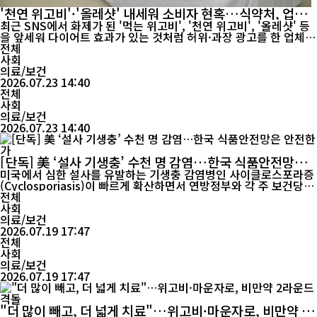
'천연 위고비'·'올레샷' 내세워 소비자 현혹…식약처, 업체 2
6곳 고발
최근 SNS에서 화제가 된 '먹는 위고비', '천연 위고비', '올레샷' 등
을 앞세워 다이어트 효과가 있는 것처럼 허위·과장 광고를 한 업체
들이 무더기로 적발됐다. 식품의약품안전처는 의약품이나 건강기능
전체
식품으로 오인할 수 있는 허위·과장 광고를 통해 제품을 판매한 업
사회
체 26곳을 적발해 행정처분을 요청하고 고발 조치했다고 23일 밝혔
의료/보건
2026.07.23 14:40
다. 이번에 적발된 제품은 약 60만 개, 판매액은 ...
전체
사회
의료/보건
2026.07.23 14:40
[단독] 美 ‘설사 기생충’ 수천 명 감염…한국 식품안전망은
안전한가
미국에서 심한 설사를 유발하는 기생충 감염병인 사이클로스포라증
(Cyclosporiasis)이 빠르게 확산하면서 연방정부와 각 주 보건당국
이 비상 대응에 나섰다. 환자가 수천 명 규모로 늘어나고 신선 양상
전체
추가 주요 감염원으로 지목되면서 공급망 추적과 소비자 경고가 이
사회
어지고 있지만, 국내에서는 관련 수입 여부나 검사 강화 등에 대한
의료/보건
공식 안내가 없어 소비자들의 불안이 커지고 있다. ...
2026.07.19 17:47
전체
사회
의료/보건
2026.07.19 17:47
"더 많이 빼고, 더 넓게 치료"…위고비·마운자로, 비만약 2