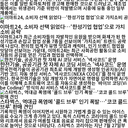
들은 이를 일반 토마토처럼 광고해 판매한 것으로 드러났고, 제조업
체에서는 위생관리 기준 위반이 적발됐으며 시중에 유통 중인 일부
제품에...
이마트24, 소비자 선택 읽었다…‘한성기업 협업’으로 가치
소비 공략
이마트24가 최근 소비자들의 자발적인 응원을 받으며 화제가 된 한
성기업과 손잡고 협업 상품 7종을 선보이며 ‘가치소비’ 트렌드 공략
에 나섰다. 편의점 업계가 유명 맛집과 캐릭터, 인기 브랜드 협업을
잇달아 선보이는 가운데, 이마트24는 최근 사회공헌 활동으로 소비
자들의 공감을 얻은 기업과 협업을 선택하며 ...
한전기술, 공공기관 첫 자체 AI 코딩 서비스 '넥사코드' 운영
한국전력기술이 공공기관 최초로 자체 개발한 생성형 인공지능(AI)
기반 코드 자동 생성 서비스 '넥사코드(NEXA CODE)'를 정식 운영
한다. 한국전력기술은 5일 개발자가 자연어로 명령을 입력하면 AI가
이를 이해해 소프트웨어 코드를 자동으로 생성하는 '바이브 코딩(Vi
be Coding)' 방식의 AI 서비스 넥사코드를 본격...
스타벅스, 역대급 폭염에 ‘콜드 브루’ 인기 폭발…‘코코 콜드
브루’ 판매 견인
기록적인 폭염이 이어지면서 시원하고 가볍게 즐길 수 있는 아이스
음료 수요가 크게 증가하고 있다. 특히 스타벅스 코리아의 콜드 브루
와 리프레셔 음료가 여름철 대표 음료로 자리 잡으며 판매량이 큰 폭
으로 늘어난 것으로 나타났다. 스타벅스 코리아는 지난 7월 27일부