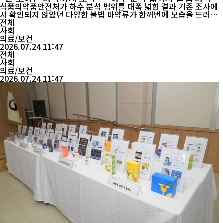
1종 확인
식품의약품안전처가 하수 분석 범위를 대폭 넓힌 결과 기존 조사에
서 확인되지 않았던 다양한 불법 마약류가 한꺼번에 모습을 드러냈
다. 분석 대상을 243종으로 확대하고 하수처리장뿐 아니라 유흥가
전체
와 상위 배수구까지 조사하면서 신종 마약과 이른바 '클럽 마약'의
사회
실제 사용 흔적이 포착된 것이다. 식약처는 24일 '2025년 하수 기반
의료/보건
불법 마약류 사용 실태조사' 결과를 발표하고 ...
2026.07.24 11:47
전체
사회
의료/보건
2026.07.24 11:47