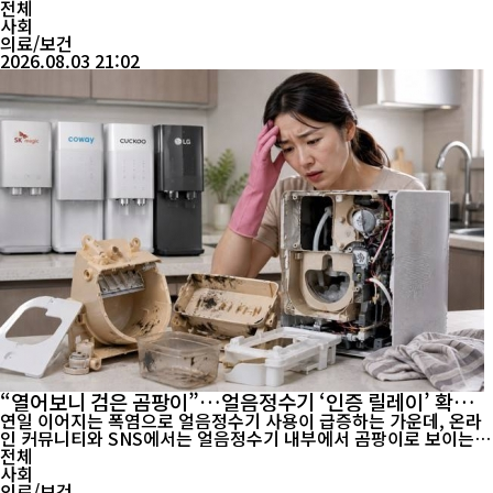
전체
사회
의료/보건
2026.08.03 21:02
“열어보니 검은 곰팡이”…얼음정수기 ‘인증 릴레이’ 확산,
계약해지 문의까지 빗발
연일 이어지는 폭염으로 얼음정수기 사용이 급증하는 가운데, 온라
인 커뮤니티와 SNS에서는 얼음정수기 내부에서 곰팡이로 보이는
오염을 발견했다는 ‘인증 게시물’이 빠르게 확산하고 있다. 기존에도
전체
얼음정수기 위생 논란은 있었지만, 최근에는 한 이용자의 분해 사진
사회
이 공유된 이후 “우리 집도 확인해 봤다”는 게시물이 연이어 올라오
의료/보건