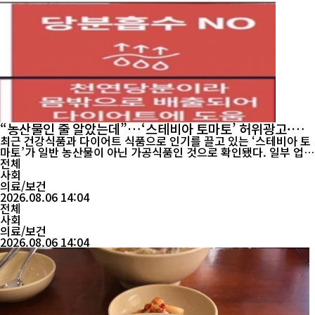
“농산물인 줄 알았는데”…‘스테비아 토마토’ 허위광고·위
생관리 위반 무더기 적발
최근 건강식품과 다이어트 식품으로 인기를 끌고 있는 ‘스테비아 토
마토’가 일반 농산물이 아닌 가공식품인 것으로 확인됐다. 일부 업체
들은 이를 일반 토마토처럼 광고해 판매한 것으로 드러났고, 제조업
전체
체에서는 위생관리 기준 위반이 적발됐으며 시중에 유통 중인 일부
사회
제품에서는 대장균 기준까지 초과한 것으로 나타났다. 식품의약품
의료/보건
안전처는 6일 ‘스테비아 토마토’에 대한 온...
2026.08.06 14:04
전체
사회
의료/보건
2026.08.06 14:04