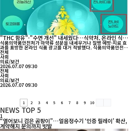
"THC 함유"·"수면 개선" 내세웠다…식약처, 온라인 식품
부당광고 60건 적발
식품의약품안전처가 마약류 성분을 내세우거나 질병 예방·치료 효
과를 표방한 온라인 식품 광고를 대거 적발했다. 식품의약품안전처
는 일반식품에 마약류 성분인 테트라히드로칸나비놀(THC) 등의 명
전체
칭이나 함량을 표시하거나 광고한 온라인 판매 게시물을 집중 점검
사회
한 결과, 부당광고 60건을 적발해 관계 기관에 접속 차단과 행정조
의료/보건
2026.07.07 09:30
치를 요청했다고 밝혔다. 이번 점검은 올해 1월 시행...
전체
사회
의료/보건
2026.07.07 09:30
1
2
3
4
5
6
7
8
9
10
NEWS
TOP 5
1
“열어보니 검은 곰팡이”…얼음정수기 ‘인증 릴레이’ 확산,
계약해지 문의까지 빗발