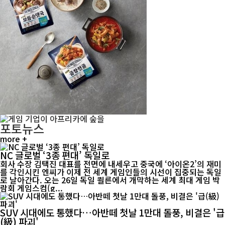
포토뉴스
more +
NC 글로벌 ‘3종 편대’ 독일로
회사 수장 김택진 대표를 전면에 내세우고 중국에 ‘아이온2’의 재미
를 각인시킨 엔씨가 이제 전 세계 게임인들의 시선이 집중되는 독일
로 날아간다. 오는 26일 독일 쾰른에서 개막하는 세계 최대 게임 박
람회 게임스컴(g...
SUV 시대에도 통했다…아반떼 첫날 1만대 돌풍, 비결은 '급
(級) 파괴'