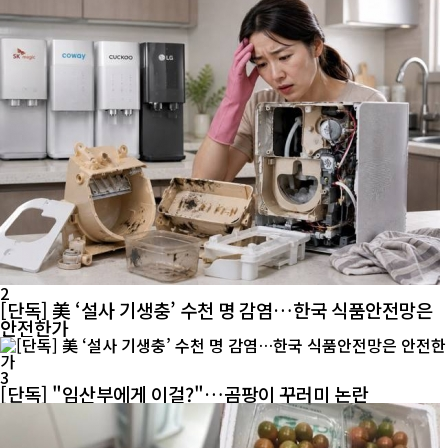
2
[단독] 美 ‘설사 기생충’ 수천 명 감염…한국 식품안전망은
안전한가
3
[단독] "임산부에게 이걸?"…곰팡이 꾸러미 논란