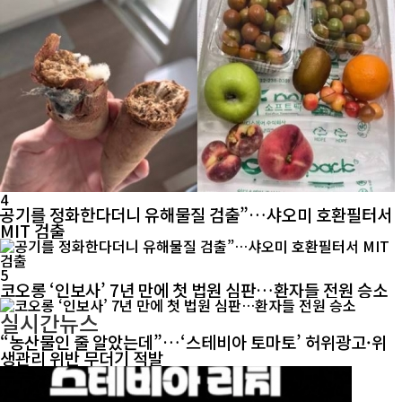
4
공기를 정화한다더니 유해물질 검출”…샤오미 호환필터서
MIT 검출
5
코오롱 ‘인보사’ 7년 만에 첫 법원 심판…환자들 전원 승소
실시간뉴스
“농산물인 줄 알았는데”…‘스테비아 토마토’ 허위광고·위
생관리 위반 무더기 적발