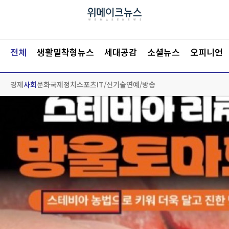
전체
생활밀착형뉴스
세대공감
소셜뉴스
오피니언
경제
사회
문화
국제
정치
스포츠
IT/신기술
연예/방송