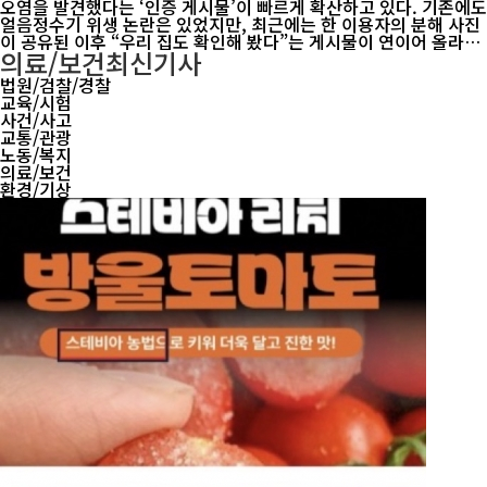
오염을 발견했다는 ‘인증 게시물’이 빠르게 확산하고 있다. 기존에도
얼음정수기 위생 논란은 있었지만, 최근에는 한 이용자의 분해 사진
이 공유된 이후 “우리 집도 확인해 봤다”는 게시물이 연이어 올라오
의료/보건
최신기사
며 소비자들의 불안이 커지고 있다. 온라인 커뮤니티에는 “우리 집
도 곰팡이가 있었다”, “오늘 당장 고객센터에 전화해 해지하려 한
법원/검찰/경찰
다”, ...
교육/시험
사건/사고
교통/관광
노동/복지
의료/보건
환경/기상