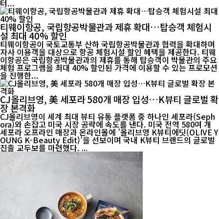
터...
티웨이항공, 국립항공박물관과 제휴 확대…탑승객 체험시
설 최대 40% 할인
티웨이항공이 국토교통부 산하 국립항공박물관과 협력을 확대하며
자사 이용객을 대상으로 항공 체험시설 할인 혜택을 제공한다. 티웨
이항공은 국립항공박물관과의 제휴를 통해 탑승객이 박물관의 주요
체험 프로그램을 최대 40% 할인된 가격에 이용할 수 있는 프로모션
을 진행한...
CJ올리브영, 美 세포라 580개 매장 입성…K뷰티 글로벌 확
장 본격화
CJ올리브영이 세계 최대 뷰티 유통 플랫폼 중 하나인 세포라(Seph
ora)와 손잡고 미국 시장 공략에 속도를 낸다. 미국 전역 580여 개
세포라 오프라인 매장과 온라인몰에 ’올리브영 K뷰티에딧(OLIVE Y
OUNG K-Beauty Edit)’을 선보이며 국내 K뷰티 브랜드의 글로벌
진출 교두보를 마련했다. ...