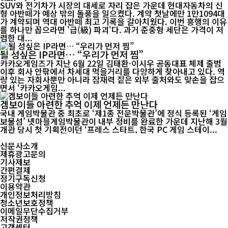
SUV와 전기차가 시장의 대세로 자리 잡은 가운데 현대자동차의 신
형 아반떼가 예상 밖의 돌풍을 일으켰다. 계약 첫날에만 1만1094대
가 계약되며 역대 아반떼 최고 기록을 갈아치웠다. 이번 흥행의 이유
를 하나만 꼽으라면 '급(級) 파괴'다. 과거 준중형 세단은 가격이 저
렴한 대...
될 성싶은 IP라면… “우리가 먼저 찜”
카카오게임즈가 지난 6월 22일 김태환·이시우 공동대표 체제 출범
이후 회사 안팎에서 차세대 먹을거리를 다양하게 찾아내고 있다. 역
량 있는 자회사뿐만 아니라 잠재력 짙은 외부 출처와도 맞손을 잡으
면서 ‘카카오게임...
겜보이들 아련한 추억 이제 언제든 만난다
국내 게임박물관 중 최초로 ‘제1종 전문박물관’에 정식 등록된 ‘게임
보물섬’ 넷마블게임박물관이 내부 정비를 완료한 가운데 지난해 3월
개관 당시 첫 기획전이던 ‘프레스 스타트, 한국 PC 게임 스테이...
신문사소개
제휴광고문의
기사제보
간편결제
정기구독신청
이용약관
개인정보처리방침
청소년보호정책
이메일무단수집거부
저작권정책
고객센터