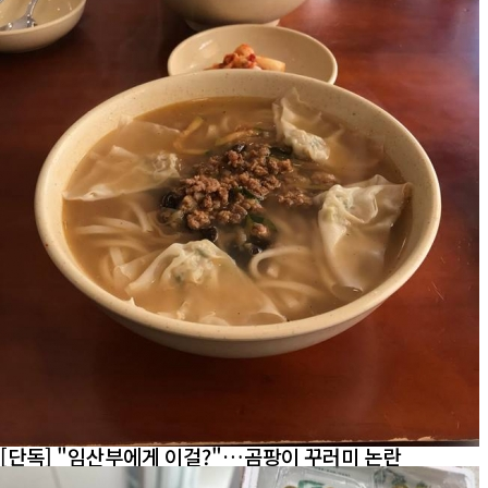
[단독] "임산부에게 이걸?"…곰팡이 꾸러미 논란