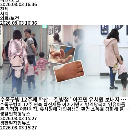
며 소비자들의 불안이 커지고 있다...
2026.08.03 16:36
전체
사회
의료/보건
2026.08.03 16:36
수족구병 12주째 확산…질병청 "아프면 유치원 보내지 마
세요"
수족구병이 12주 연속 확산세를 이어가면서 방역당국이 영유아를
둔 가정과 어린이집, 유치원에 개인위생과 환경 소독을 강화해 달라
고 당부했다. 질병관리청은 전국 93개 의원급 의료기관을 대상으로
생활밀착형뉴스
실시한 수족구병 표본감시 결과, 최근 12주 동안 수족구병 의사환자
2026.08.03 15:27
발생이 약 33배 증가했다고 3일 밝혔다. 의사환자 분율은 외래환자
생활밀착형뉴스
1000명당 기준으로 19주차 1.1명에서 23주차 7....
2026.08.03 15:27