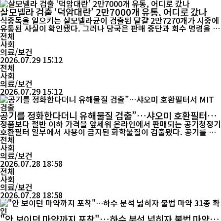
살모넬라 검출 ‘덕암대란’ 2만7000개 유통, 어디로 갔나
식중독을 일으키는 살모넬라균이 검출된 달걀 2만7270개가 시중에
유통된 사실이 확인됐다. 그러나 당국은 판매 중단과 회수 명령을 내
렸을 뿐 어느 지역과 어느 유통망을 통해 판매됐는지, 실제 얼마나
전체
회수됐는지는 공개하지 않아 소비자 불안이 커지고 있다. 식품의약
사회
품안전처는 전북 고창군 식용란수집판매업체 덕암농장이 판매한
의료/보건
‘덕암대란’에서 식중독균인 살모넬라 엔테리티...
2026.07.29 15:12
전체
사회
의료/보건
2026.07.29 15:12
공기를 정화한다더니 유해물질 검출”…샤오미 호환필터서
MIT 검출
정품보다 절반 이하 가격을 앞세워 온라인에서 판매되는 공기청정기
호환필터 일부에서 사용이 금지된 화학물질이 검출됐다. 공기를 깨
끗하게 만들기 위해 사용하는 필터에서 오히려 안전성 문제가 확인
전체
된 것이다. 한국소비자원은 28일 LG전자·삼성전자·위닉스·샤오미
사회
공기청정기용 호환필터 20개 제품을 대상으로 품질과 안전성을 시
의료/보건
험한 결과, 샤오미 공기청정기용 호환필터 2개 제품에서 함유금지물
2026.07.28 18:58
질인 메틸이소티아졸...
전체
사회
의료/보건
2026.07.28 18:58
"안 보이던 마약까지 포착"…하수 분석 넓히자 불법 마약 3