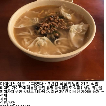
미쉐린 맛집도 못 피했다…3년간 식품위생법 21건 적발
미쉐린 가이드에 이름을 올린 유명 음식점들도 식품위생법 위반을
피해가지 못한 것으로 나타났다. 최근 3년간 미쉐린 가이드 등재 음
식점 17곳에서 총 21건의 식품위생법 위반이 적발됐으며, 위생교육
전체
미이수가 가장 많은 비중을 차지했다. 국회 보건복지위원회 더불어
사회
민주당 간사 서영석 의원이 식품의약품안전처로부터 제출받은 자료
의료/보건