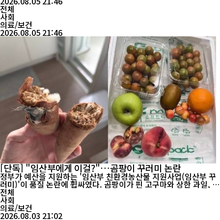
를 분석한 결과, 2023년부터 2025년까지 명동교자, ...
2026.08.05 21:46
전체
사회
의료/보건
2026.08.05 21:46
[단독] "임산부에게 이걸?"…곰팡이 꾸러미 논란
정부가 예산을 지원하는 '임산부 친환경농산물 지원사업(임산부 꾸
러미)'이 품질 논란에 휩싸였다. 곰팡이가 핀 고구마와 상한 과일, 터
진 토마토 등 품질이 떨어지는 농산물을 받았다는 사례가 온라인에
전체
서 잇따르면서 “임산부에게 먹으라고 보내는 음식이 맞느냐”는 비
사회
판이 확산되고 있다. 이 사업은 농림축산식품부가 총괄하고 지방자
의료/보건
치단체가 시행하는 공공 지원사업이다. 임산부...
2026.08.03 21:02