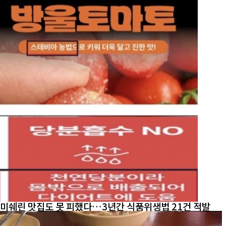
미쉐린 맛집도 못 피했다…3년간 식품위생법 21건 적발