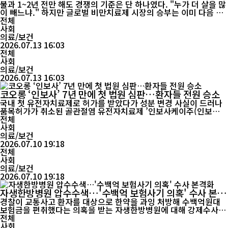
라운드 격돌
불과 1~2년 전만 해도 경쟁의 기준은 단 하나였다. "누가 더 살을 많
이 빼느냐." 하지만 글로벌 비만치료제 시장의 승부는 이미 다음 단
계로 넘어갔다. 체중 감량 효과를 겨루던 1라운드가 끝나자, 이제는
전체
심혈관질환과 신장질환, 지방간은 물론 암 예방 가능성까지 입증하
사회
는 '적응증 전쟁'이 시작됐다. 시장 양강인 노보노디스크의 '위고비
의료/보건
(세마글루타이드)'와 일라이 릴리의 '마운자...
2026.07.13 16:03
전체
사회
의료/보건
2026.07.13 16:03
코오롱 ‘인보사’ 7년 만에 첫 법원 심판…환자들 전원 승소
국내 첫 유전자치료제로 허가를 받았다가 성분 변경 사실이 드러나
품목허가가 취소된 골관절염 유전자치료제 ’인보사케이주(인보
사)’를 투여받은 환자들이 제조사를 상대로 제기한 손해배상 청구소
전체
송에서 처음으로 승소했다. 인보사 사태가 불거진 지 약 7년 만에 나
사회
온 첫 민사 판단으로, 법원이 제품의 제조상 결함과 허위 허가 문제
의료/보건
를 인정하면서 현재 진행 중인 수백 명 규모의 후속...
2026.07.10 19:18
전체
사회
의료/보건
2026.07.10 19:18
자생한방병원 압수수색…'수백억 보험사기 의혹' 수사 본격
화
경찰이 교통사고 환자를 대상으로 한약을 과잉 처방해 수백억원대
보험금을 편취했다는 의혹을 받는 자생한방병원에 대해 강제수사에
착수했다. 자생한방병원 측은 "모든 처방은 환자별 맞춤 처방"이라
전체
며 보험사들의 주장을 전면 부인했다. 9일 경찰 등에 따르면 서울경
사회