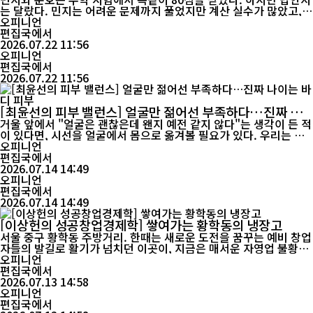
는 달랐다. 민지는 어려운 문제까지 풀었지만 계산 실수가 많았고,
준호는 쉬운 문제는 맞혔지만 응용 문제에서는 손을 대지 못했다. 점
오피니언
수만 본 시스템이라면 두 사람에게 같은 보충 강의를 추천할 것이다.
편집국에서
그러나 좋은 교사는 다르게 판단한다. 민지에게는 실수 점검이, 준호
2026.07.22 11:56
에게는 개념을 적용하는 연습이 필요하다는 것을 알아챈다. 적응형
오피니언
학습은 이런 ...
편집국에서
2026.07.22 11:56
[최윤선의 피부 밸런스] 얼굴만 젊어선 부족하다…진짜 나
이는 바디 피부
거울 앞에서 "얼굴은 괜찮은데 왠지 예전 같지 않다"는 생각이 든 적
이 있다면, 시선을 얼굴에서 몸으로 옮겨볼 필요가 있다. 우리는 안
티에이징을 이야기할 때 자연스럽게 얼굴부터 떠올리지만, 정작 나
오피니언
이를 가장 솔직하게 드러내는 곳은 목과 손, 데콜테, 팔, 복부 같은
편집국에서
바디 피부다. 얼굴은 메이크업과 기능성 화장품으로 얼마든지 관리
2026.07.14 14:49
할 수 있지만, 몸의 피부는 생활습관과 노화의 흔적을 숨기지 않는
오피니언
편집국에서
다. 피부 노화는 단...
2026.07.14 14:49
[이상헌의 성공창업경제학] 쌓여가는 황학동의 냉장고
서울 중구 황학동 주방거리. 한때는 새로운 도전을 꿈꾸는 예비 창업
자들의 발길로 활기가 넘치던 이곳이, 지금은 매서운 자영업 불황의
파고를 가장 먼저 맞닥뜨리는 ‘잔인한 삶의 현장’이 되었다. 골목마
오피니언
다 빼곡히 쌓인 스테인리스 작업대와 식탁, 화구, 그리고 채 비닐도
편집국에서
벗겨지지 않은 채 주인을 기다리는 업소용 냉장고들은 단순한 중고
2026.07.13 14:58
물품이 아니다. 그것은 불과 1~2년 전, 누군가가 전 재산과 점포의
오피니언
미래를 ...
편집국에서