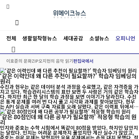
전체
생활밀착형뉴스
세대공감
소셜뉴스
오피니언
이호준의 문화ZIP
오지헌의 음악 읽기
편집국에서
‘같은 이력인데 왜 다른 추천이 필요할까?’ 학습자 임베딩의
원리
수진과 현우는 같은 데이터 분석 과정을 수료했고, 같은 자격증을 가
지고 있다. 학습관리시스템의 표만 보면 두 사람은 거의 같은 학습자
다. 하지만 최근 한 달의 학습 과정을 보면 이야기가 달라진다. 수진
은 통계 문제를 여러 번 다시 풀고 시각화 과제를 찾아보았다. 현우
는 API 실습과 서버 구축 자료를 오래 살폈다. 같은 이력표 뒤에서
두 사람은 서로 다른 방향으로 움직이고 있다. 그렇다면 두 사람에게
'같은 80점인데 왜 다른 공부가 필요할까' 적응형 학습의 원
동일한 과목과 프로젝트를 추천하는 것이 맞을까? AI가 개인화된 추
천을 하려면 ‘무엇을 이수했는가’뿐 아니라 ‘어떻...
리
민지와 준호는 수학 시험에서 똑같이 80점을 받았다. 하지만 답안지
는 달랐다. 민지는 어려운 문제까지 풀었지만 계산 실수가 많았고,
준호는 쉬운 문제는 맞혔지만 응용 문제에서는 손을 대지 못했다. 점