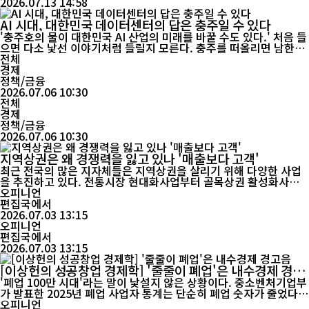
2026.07.13 14:58
AI 시대, 대한민국 데이터센터의 답은 충주일 수 있다
'충주호의 물이 대한민국 AI 산업의 미래를 바꿀 수도 있다.' 처음 들
으면 다소 낯선 이야기처럼 들릴지 모른다. 충주를 떠올리면 남한강
물길과 충주호의 넓은 수면, 중부내륙의 바람, 오래된 학교와 골목이
전체
먼저 생각난다. 첨단산업이나 인공지능(AI)과는 거리가 있어 보이는
경제
도시다. 하지만 AI 시대에는 이야기가 달라진다. 반도체와 클라우드,
정책/금융
자율주행, 바이오, 금융 데이터 산업이 폭발적으로 성장하면서 데이
2026.07.06 10:30
터를 저...
전체
경제
정책/금융
2026.07.06 10:30
지역상권은 왜 경쟁력을 잃고 있나 '매출보다 고객'
최근 전국의 많은 지자체들은 지역상권을 살리기 위해 다양한 사업
을 추진하고 있다. 전통시장 현대화사업부터 골목상권 활성화사업,
상권활성화 구역지정, 지역상권육성사업까지 수많은 예산과 정책이
오피니언
투입되고 있다. 그러나 여전히 많은 상인들은 "장사가 안 된다"고 말
편집국에서
한다. 왜 그럴까. 우리는 흔히 상권이 어려워지면 매출 감소를 이야
2026.07.03 13:15
기한다. 매출이 줄어들었으니 상권이 쇠퇴했다고 생각한다. 하지만
오피니언
조금 더 깊이 들...
편집국에서
2026.07.03 13:15
[이상헌의 성공창업 경제학] '줄줄이 폐업'은 내수경제 경고
음
'폐업 100만 시대'라는 말이 낯설지 않은 상황이다. 중소벤처기업부
가 발표한 2025년 폐업 사업자 통계는 단순히 폐업 숫자가 줄었다는
사실만으로 안도할 수 없는 현실을 보여준다. 지난해 폐업 사업자는
오피니언