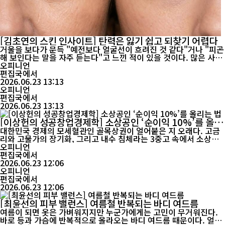
[김초연의 스킨 인사이트] 탄력은 잃기 쉽고 되찾기 어렵다
거울을 보다가 문득 "예전보다 얼굴선이 흐려진 것 같다"거나 "피곤
해 보인다는 말을 자주 듣는다"고 느낀 적이 있을 것이다. 많은 사람
들은 주름이 생기면 노화가 시작됐다고 생각하지만, 실제로 얼굴의
오피니언
인상을 가장 크게 좌우하는 것은 피부 탄력이다. 피부는 20대 중반
편집국에서
부터 서서히 변하기 시작한다. 피부 속 콜라겐과 엘라스틴 생성이 감
2026.06.23 13:13
소하면서 피부를 지탱하는 힘이 약해지고, 시간이 흐를수...
오피니언
편집국에서
2026.06.23 13:13
[이상헌의 성공창업경제학] 소상공인 ‘순이익 10%’를 올리
는 법
대한민국 경제의 모세혈관인 골목상권이 얼어붙은 지 오래다. 고금
리와 고물가의 장기화, 그리고 내수 침체라는 3중고 속에서 소상공
인들이 체감하는 위기감은 최고조에 달해 있다. 소비심리가 극도로
오피니언
위축되면서 현장에서는 “매출이 반토막 났다”, “버틸수록 손해”라
편집국에서
는 비명이 터져 나온다. 이처럼 한 치 앞을 내다보기 힘든 비상 상황
2026.06.23 12:06
에서 허상처럼 들리는 거창한 목표는 오히려 독이다 지금 우리에게
오피니언
필요한 것은 ...
편집국에서
2026.06.23 12:06
[최윤선의 피부 밸런스] 여름철 반복되는 바디 여드름
여름이 되면 옷은 가벼워지지만 누군가에게는 고민이 무거워진다.
바로 등과 가슴에 반복적으로 올라오는 바디 여드름 때문이다. 얼굴