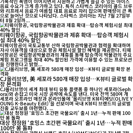
기록적인 폭염이 이어지면서 시원하고 가볍게 즐길 수 있는 아이스
음료 수요가 크게 증가하고 있다. 특히 스타벅스 코리아의 콜드 브루
와 리프레셔 음료가 여름철 대표 음료로 자리 잡으며 판매량이 큰 폭
으로 늘어난 것으로 나타났다. 스타벅스 코리아는 지난 7월 27일부
터 8월 2일까...
티웨이항공, 국립항공박물관과 제휴 확대…탑승객 체험시
설 최대 40% 할인
티웨이항공이 국토교통부 산하 국립항공박물관과 협력을 확대하며
자사 이용객을 대상으로 항공 체험시설 할인 혜택을 제공한다. 티웨
이항공은 국립항공박물관과의 제휴를 통해 탑승객이 박물관의 주요
체험 프로그램을 최대 40% 할인된 가격에 이용할 수 있는 프로모션
을 진행한다고 밝혔...
CJ올리브영, 美 세포라 580개 매장 입성…K뷰티 글로벌 확
장 본격화
CJ올리브영이 세계 최대 뷰티 유통 플랫폼 중 하나인 세포라(Seph
ora)와 손잡고 미국 시장 공략에 속도를 낸다. 미국 전역 580여 개
세포라 오프라인 매장과 온라인몰에 ’올리브영 K뷰티에딧(OLIVE Y
OUNG K-Beauty Edit)’을 선보이며 국내 K뷰티 브랜드의 글로벌
진출 교두보를 마련했다. ...
대상 청정원 ‘호밍스 초간편 국물요리’ 출시 1년…누적 판매
100만 봉 돌파
대상 청정원의 간편식 브랜드 호밍스(HOME:INGS)가 지난해 7월