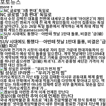
포토뉴스
more +
NC 글로벌 ‘3종 편대’ 독일로
회사 수장 김택진 대표를 전면에 내세우고 중국에 ‘아이온2’의 재미
를 각인시킨 엔씨가 이제 전 세계 게임인들의 시선이 집중되는 독일
로 날아간다. 오는 26일 독일 쾰른에서 개막하는 세계 최대 게임 박
람회 게임스컴(gamescom)에 ...
SUV 시대에도 통했다…아반떼 첫날 1만대 돌풍, 비결은 '급
(級) 파괴'
SUV와 전기차가 시장의 대세로 자리 잡은 가운데 현대자동차의 신
형 아반떼가 예상 밖의 돌풍을 일으켰다. 계약 첫날에만 1만1094대
가 계약되며 역대 아반떼 최고 기록을 갈아치웠다. 이번 흥행의 이유
를 하나만 꼽으라면 '급(級) 파괴'다. 과거 준중형 세단은 가격이 저
렴한 대신 성능과 ...
될 성싶은 IP라면… “우리가 먼저 찜”
카카오게임즈가 지난 6월 22일 김태환·이시우 공동대표 체제 출범
이후 회사 안팎에서 차세대 먹을거리를 다양하게 찾아내고 있다. 역
량 있는 자회사뿐만 아니라 잠재력 짙은 외부 출처와도 맞손을 잡으
면서 ‘카카오게임즈 편대’가 ...
겜보이들 아련한 추억 이제 언제든 만난다
국내 게임박물관 중 최초로 ‘제1종 전문박물관’에 정식 등록된 ‘게임
보물섬’ 넷마블게임박물관이 내부 정비를 완료한 가운데 지난해 3월