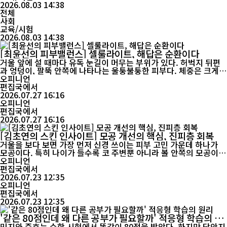
두 사람은 서로 다른 방향으로 움직이고 있다. 그렇다면 두 사람에게
2026.08.03 14:38
동일한 과...
전체
사회
교육/시험
2026.08.03 14:38
[최윤선의 피부밸런스] 셀룰라이트, 해답은 순환이다
거울 앞에 설 때마다 유독 눈길이 머무는 부위가 있다. 허벅지 뒤편
과 엉덩이, 팔뚝 안쪽에 나타나는 울퉁불퉁한 피부다. 체중은 크게
늘지 않았는데도 바디라인이 매끈하지 않아 고민하는 사람들이 적지
오피니언
않다. 대부분은 이를 단순히 지방이 축적된 결과로 생각해 식사량을
편집국에서
줄이고 운동량을 늘리는 데 집중한다. 그러나 셀룰라이트는 체중 감
2026.07.27 16:16
량만으로 해결되지 않는 경우가 많다. 그 이유는 셀룰라이트가 지방
오피니언
만의 문제...
편집국에서
2026.07.27 16:16
[김초연의 스킨 인사이트] 모공 개선의 핵심, 진피층 회복
거울을 보다 보면 가장 먼저 신경 쓰이는 피부 고민 가운데 하나가
모공이다. 특히 나이가 들수록 코 주변뿐 아니라 볼 안쪽의 모공이
둥근 형태에서 세로로 길게 늘어나고, 피부결까지 거칠어 보인다는
오피니언
고민을 하는 사람이 많다. 대부분은 이를 피지가 많아진 탓으로 여기
편집국에서
지만, 피부생리학적으로는 조금 다른 접근이 필요하다. 실제로 눈에
2026.07.23 12:35
띄는 모공은 피지 분비뿐 아니라 피부 탄력 저하와 진피 구조의 변화
오피니언
가 복합적으로 ...
편집국에서
2026.07.23 12:35
'같은 80점인데 왜 다른 공부가 필요할까' 적응형 학습의 원
리
민지와 준호는 수학 시험에서 똑같이 80점을 받았다. 하지만 답안지