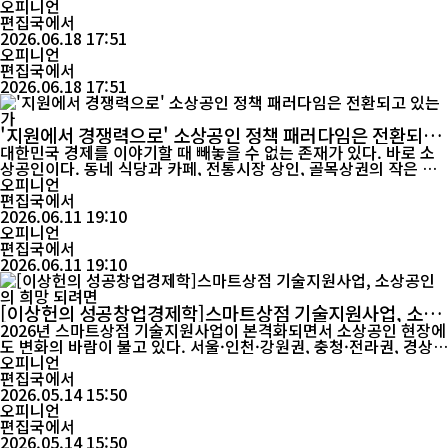
에 생긴 트러블은 화장이나 피부 관리로 어느 정도 가릴 수 있지만,
오피니언
등이 드러나는 옷이나 수영복을 입어야 하는 계절에는 바디 여드름
편집국에서
이 적지 않은 스트레스로 다가온다. 특히 최근에는 청소년뿐 아니라
2026.06.18 17:51
성인들 사이에서도 바디 여드름을 호소하는 사례...
오피니언
편집국에서
2026.06.18 17:51
'지원에서 경쟁력으로' 소상공인 정책 패러다임은 전환되고
있는가
대한민국 경제를 이야기할 때 빼놓을 수 없는 존재가 있다. 바로 소
상공인이다. 동네 식당과 카페, 전통시장 상인, 골목상권의 작은 가
게들은 단순히 물건을 팔고 서비스를 제공하는 경제 주체를 넘어 지
오피니언
역경제와 공동체를 지탱하는 중요한 축이다. 그러나 최근 몇 년간 소
편집국에서
상공인들은 그 어느 때보다 힘든 시간을 보내고 있다. 코로나19 팬
2026.06.11 19:10
데믹을 거치면서 매출 감소와 부채 증가를 경험했고, 코로나가 끝난
오피니언
이후에도 고물가...
편집국에서
2026.06.11 19:10
[이상헌의 성공창업경제학]스마트상점 기술지원사업, 소상
공인의 희망 되려면
2026년 스마트상점 기술지원사업이 본격화되면서 소상공인 현장에
도 변화의 바람이 불고 있다. 서울·인천·강원권, 충청·전라권, 경상
권, 경기권 등 전국 권역별로 수행기관 중심의 현장 컨설팅이 진행되
오피니언
며 정책 체감도를 높이고 있다. 특히 비스타컨설팅연구소(대표 신승
편집국에서
만)는 서울·인천·강원권 수행기관으로 참여해 스마트 컨설턴트들과
2026.05.14 15:50
함께 현장 밀착형 컨설팅을 진행하며 사업의 실효성을 높이고 있다.
오피니언
지난 12일부터 ...
편집국에서
2026.05.14 15:50