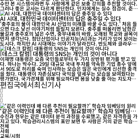
수만 본 시스템이라면 두 사람에게 같은 보충 강의를 추천할 것이다.
그러나 좋은 교사는 다르게 판단한다. 민지에게는 실수 점검이, 준호
에게는 개념을 적용하는 연습이 필요하다는 것을 알아챈다. 적응형
AI 시대, 대한민국 데이터센터의 답은 충주일 수 있다
학습은 이런 판단을 데이터로 구현하려는 시도다. 핵심은 콘텐츠를
많이 추천하는 데 있지 않다. 학습자가 지금 어디에...
'충주호의 물이 대한민국 AI 산업의 미래를 바꿀 수도 있다.' 처음 들
으면 다소 낯선 이야기처럼 들릴지 모른다. 충주를 떠올리면 남한강
물길과 충주호의 넓은 수면, 중부내륙의 바람, 오래된 학교와 골목이
먼저 생각난다. 첨단산업이나 인공지능(AI)과는 거리가 있어 보이는
도시다. 하지만 AI 시대에는 이야기가 달라진다. 반도체와 클라우드,
자율주행, 바이오, 금융 데이터 산업이 폭발적으로 성장하면서 데이
[데스크 칼럼] 대통령의 SNS는 개인의 것이 아니다
터를 저장하고 처리하는 데이터센터가 국가 경쟁력의 핵심 인프라로
떠오르고 있다. 그리고 데이터센터를 움직이는 ...
이재명 대통령은 요즘 국민들로부터 두 가지 상반된 평가를 받고 있
다. 하나는 박수다. 29일 대규모 국내 투자를 약속한 기업 총수 앞에
서 90도로 허리를 숙여 인사하는 모습은 많은 국민에게 신선한 충격
을 줬다. 대통령이 자존심보다 국익을 앞세우는 모습을 보여줬다는
평가였다. 국가경제를 위해 필요하다면 몸을 낮출 줄 아는 지도자는
편집국에서
최신기사
흔치 않다. 그러나 또 다른 장면에서는 우려의 목소리도 커지고 있
다. 대통령의 SNS다. 최근 월드컵 본선 진출 실패 이후 이 대통령은
자신...
‘같은 이력인데 왜 다른 추천이 필요할까?’ 학습자 임베딩의
원리
수진과 현우는 같은 데이터 분석 과정을 수료했고, 같은 자격증을 가
지고 있다. 학습관리시스템의 표만 보면 두 사람은 거의 같은 학습자
다. 하지만 최근 한 달의 학습 과정을 보면 이야기가 달라진다. 수진
전체
은 통계 문제를 여러 번 다시 풀고 시각화 과제를 찾아보았다. 현우
사회
는 API 실습과 서버 구축 자료를 오래 살폈다. 같은 이력표 뒤에서
교육/시험