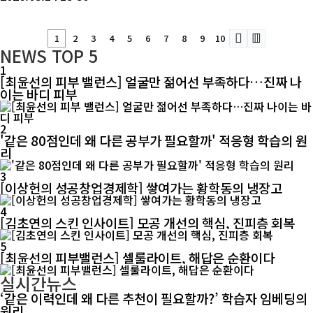
1
2
3
4
5
6
7
8
9
10
NEWS
TOP 5
1
[최윤선의 피부 밸런스] 얼굴만 젊어선 부족하다…진짜 나
이는 바디 피부
2
'같은 80점인데 왜 다른 공부가 필요할까' 적응형 학습의 원
리
3
[이상헌의 성공창업경제학] 쌓여가는 황학동의 냉장고
4
[김초연의 스킨 인사이트] 모공 개선의 핵심, 진피층 회복
5
[최윤선의 피부밸런스] 셀룰라이트, 해답은 순환이다
실시간뉴스
‘같은 이력인데 왜 다른 추천이 필요할까?’ 학습자 임베딩의
원리