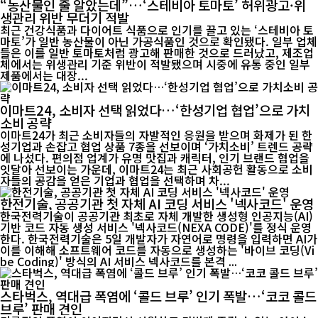
“농산물인 줄 알았는데”…‘스테비아 토마토’ 허위광고·위
생관리 위반 무더기 적발
최근 건강식품과 다이어트 식품으로 인기를 끌고 있는 ‘스테비아 토
마토’가 일반 농산물이 아닌 가공식품인 것으로 확인됐다. 일부 업체
들은 이를 일반 토마토처럼 광고해 판매한 것으로 드러났고, 제조업
체에서는 위생관리 기준 위반이 적발됐으며 시중에 유통 중인 일부
제품에서는 대장...
이마트24, 소비자 선택 읽었다…‘한성기업 협업’으로 가치
소비 공략
이마트24가 최근 소비자들의 자발적인 응원을 받으며 화제가 된 한
성기업과 손잡고 협업 상품 7종을 선보이며 ‘가치소비’ 트렌드 공략
에 나섰다. 편의점 업계가 유명 맛집과 캐릭터, 인기 브랜드 협업을
잇달아 선보이는 가운데, 이마트24는 최근 사회공헌 활동으로 소비
자들의 공감을 얻은 기업과 협업을 선택하며 차...
한전기술, 공공기관 첫 자체 AI 코딩 서비스 '넥사코드' 운영
한국전력기술이 공공기관 최초로 자체 개발한 생성형 인공지능(AI)
기반 코드 자동 생성 서비스 '넥사코드(NEXA CODE)'를 정식 운영
한다. 한국전력기술은 5일 개발자가 자연어로 명령을 입력하면 AI가
이를 이해해 소프트웨어 코드를 자동으로 생성하는 '바이브 코딩(Vi
be Coding)' 방식의 AI 서비스 넥사코드를 본격 ...
스타벅스, 역대급 폭염에 ‘콜드 브루’ 인기 폭발…‘코코 콜드
브루’ 판매 견인