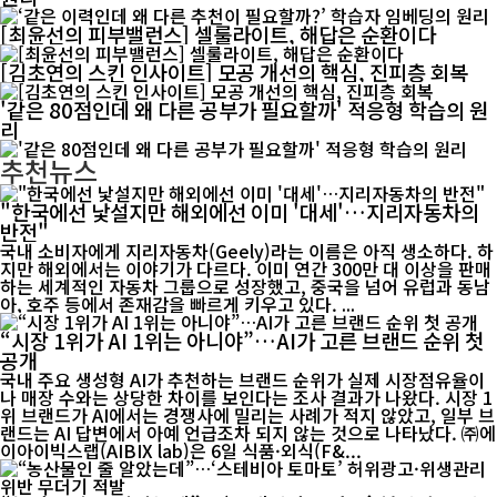
[최윤선의 피부밸런스] 셀룰라이트, 해답은 순환이다
[김초연의 스킨 인사이트] 모공 개선의 핵심, 진피층 회복
'같은 80점인데 왜 다른 공부가 필요할까' 적응형 학습의 원
리
추천뉴스
"한국에선 낯설지만 해외에선 이미 '대세'…지리자동차의
반전"
국내 소비자에게 지리자동차(Geely)라는 이름은 아직 생소하다. 하
지만 해외에서는 이야기가 다르다. 이미 연간 300만 대 이상을 판매
하는 세계적인 자동차 그룹으로 성장했고, 중국을 넘어 유럽과 동남
아, 호주 등에서 존재감을 빠르게 키우고 있다. ...
“시장 1위가 AI 1위는 아니야”…AI가 고른 브랜드 순위 첫
공개
국내 주요 생성형 AI가 추천하는 브랜드 순위가 실제 시장점유율이
나 매장 수와는 상당한 차이를 보인다는 조사 결과가 나왔다. 시장 1
위 브랜드가 AI에서는 경쟁사에 밀리는 사례가 적지 않았고, 일부 브
랜드는 AI 답변에서 아예 언급조차 되지 않는 것으로 나타났다. ㈜에
이아이빅스랩(AIBIX lab)은 6일 식품·외식(F&...