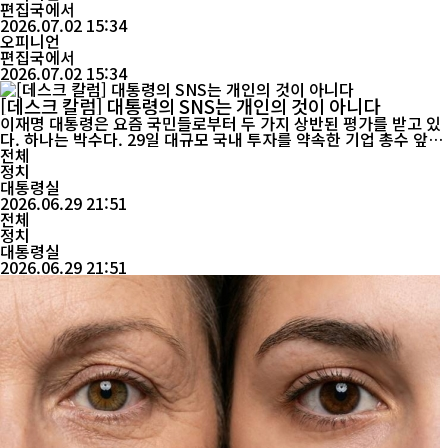
97만5천여 개로 전년보다 다소 감소했고 전체 폐업률 역시 소폭 하
편집국에서
락했다. 하지만 이 수치만으로 우리 경제가 회복세에 접어들었다고
2026.07.02 15:34
판단하기에는 무리가 있다. 정작 소상공인이 집중되어 있는 제조업,
오피니언
도매·소매업...
편집국에서
2026.07.02 15:34
[데스크 칼럼] 대통령의 SNS는 개인의 것이 아니다
이재명 대통령은 요즘 국민들로부터 두 가지 상반된 평가를 받고 있
다. 하나는 박수다. 29일 대규모 국내 투자를 약속한 기업 총수 앞에
서 90도로 허리를 숙여 인사하는 모습은 많은 국민에게 신선한 충격
전체
을 줬다. 대통령이 자존심보다 국익을 앞세우는 모습을 보여줬다는
정치
평가였다. 국가경제를 위해 필요하다면 몸을 낮출 줄 아는 지도자는
대통령실
2026.06.29 21:51
흔치 않다. 그러나 또 다른 장면에서는 ...
전체
정치
대통령실
2026.06.29 21:51