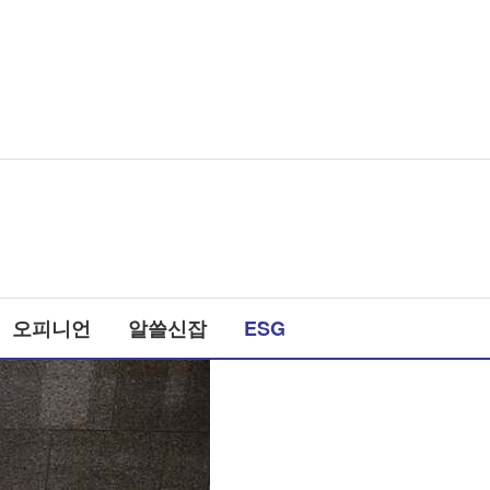
오피니언
알쓸신잡
ESG