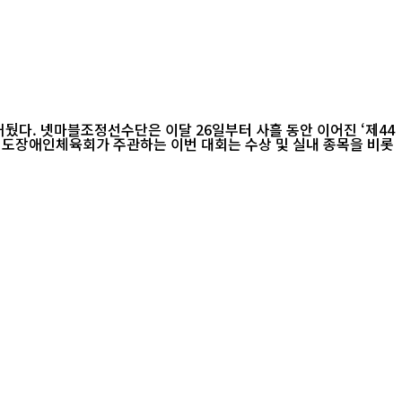
진 ‘제44