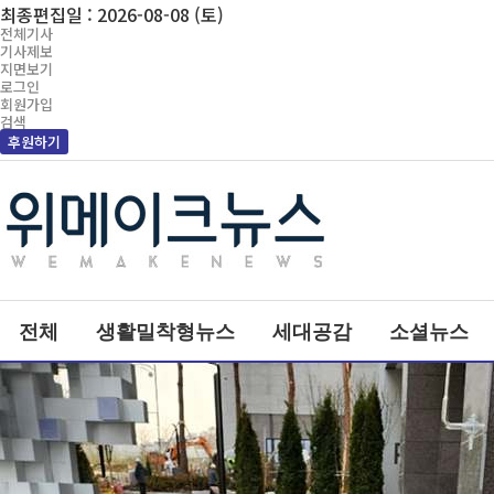
최종편집일 : 2026-08-08 (토)
전체기사
기사제보
지면보기
로그인
회원가입
검색
후원하기
전체
생활밀착형뉴스
세대공감
소셜뉴스