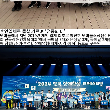
혼연일체로 물살 가르며 ‘유종의 미’
넷마블에서 지난 2019년 게임 업계 최초로 창단한 넷마블조정선수단이 올해 마지막 대회에서 총 
회 전국장애인체육대회’에서 금메달 8개와 은메달 3개, 동메달 2개를 목에 걸었다. 대한장애인체육회가 주최하고 경상남도와 도교육청, 도장애인체육회가 주관하는 이
해 성별(남·여·혼성), 장애유형(지체·시각·지적) 등으로 구분된 ...