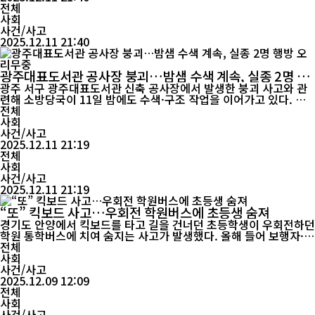
전체
사회
사건/사고
2025.12.11 21:40
광주대표도서관 공사장 붕괴…밤샘 수색 계속, 실종 2명 행
방 오리무중
광주 서구 광주대표도서관 신축 공사장에서 발생한 붕괴 사고와 관
련해 소방당국이 11일 밤에도 수색·구조 작업을 이어가고 있다. 매
몰된 작업자 4명 가운데 2명은 이미 숨진 채 구조됐고, 나머지 2명은
전체
여전히 잔해 속에 갇힌 것으로 추정된다. 사고 현장은 해가 진 뒤 시
사회
야 확보가 어렵고, 추가 붕괴 우려까지 겹치면서 구조 작업은 난항을
사건/사고
겪고 있다. 소방당국은 대형 크레인 2대를 투...
2025.12.11 21:19
전체
사회
사건/사고
2025.12.11 21:19
“또” 킥보드 사고…우회전 학원버스에 초등생 숨져
경기도 안양에서 킥보드를 타고 길을 건너던 초등학생이 우회전하던
학원 통학버스에 치여 숨지는 사고가 발생했다. 올해 들어 보행자·
킥보드 이용자 관련 사고가 연이어 이어지는 가운데, ‘또다시’라는
전체
탄식과 함께 제도·인식·관리 부실이 겹친 구조적 문제라는 지적이
사회
나온다. 사고는 지난 8일 오후 4시경, 안양시 동안구 평촌동의 한 삼
사건/사고
거리 횡단보도...
2025.12.09 12:09
전체
사회
사건/사고