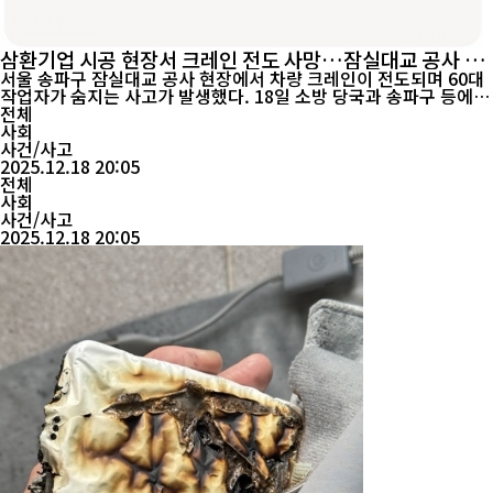
삼환기업 시공 현장서 크레인 전도 사망…잠실대교 공사 참
사
서울 송파구 잠실대교 공사 현장에서 차량 크레인이 전도되며 60대
작업자가 숨지는 사고가 발생했다. 18일 소방 당국과 송파구 등에
따르면, 이날 오후 3시 20분쯤 서울 송파구 잠실대교 남단 나들목(I
전체
C) 연결체계 개선공사 현장에서 27톤급 이동식 차량 크레인이 차도
사회
방향으로 쓰러졌다. 이 사고로 현장에서 작업 중이던 A씨(66)가 크
사건/사고
레인에 깔렸다. ...
2025.12.18 20:05
전체
사회
사건/사고
2025.12.18 20:05