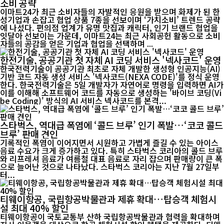
소비 공략
이마트24가 최근 소비자들의 자발적인 응원을 받으며 화제가 된 한
성기업과 손잡고 협업 상품 7종을 선보이며 ‘가치소비’ 트렌드 공략
에 나섰다. 편의점 업계가 유명 맛집과 캐릭터, 인기 브랜드 협업을
잇달아 선보이는 가운데, 이마트24는 최근 사회공헌 활동으로 소비
자들의 공감을 얻은 기업과 협업을 선택하며 ...
한전기술, 공공기관 첫 자체 AI 코딩 서비스 '넥사코드' 운영
한국전력기술이 공공기관 최초로 자체 개발한 생성형 인공지능(AI)
기반 코드 자동 생성 서비스 '넥사코드(NEXA CODE)'를 정식 운영
한다. 한국전력기술은 5일 개발자가 자연어로 명령을 입력하면 AI가
이를 이해해 소프트웨어 코드를 자동으로 생성하는 '바이브 코딩(Vi
be Coding)' 방식의 AI 서비스 넥사코드를 본격...
스타벅스, 역대급 폭염에 ‘콜드 브루’ 인기 폭발…‘코코 콜드
브루’ 판매 견인
기록적인 폭염이 이어지면서 시원하고 가볍게 즐길 수 있는 아이스
음료 수요가 크게 증가하고 있다. 특히 스타벅스 코리아의 콜드 브루
와 리프레셔 음료가 여름철 대표 음료로 자리 잡으며 판매량이 큰 폭
으로 늘어난 것으로 나타났다. 스타벅스 코리아는 지난 7월 27일부
터...
티웨이항공, 국립항공박물관과 제휴 확대…탑승객 체험시
설 최대 40% 할인
티웨이항공이 국토교통부 산하 국립항공박물관과 협력을 확대하며