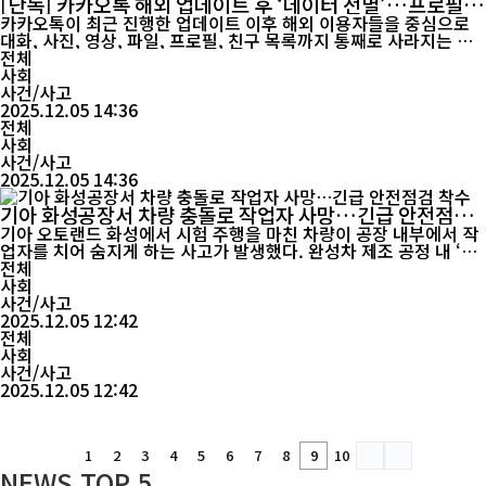
[단독] 카카오톡 해외 업데이트 후 ‘데이터 전멸’…프로필까
지 사라져
카카오톡이 최근 진행한 업데이트 이후 해외 이용자들을 중심으로
대화, 사진, 영상, 파일, 프로필, 친구 목록까지 통째로 사라지는 전
면적 데이터 소실 현상이 잇따르며 이용자 피해가 확산되고 있다. 본
전체
지 취재에 따르면 이런 사례는 지난 수개월 사이 국내외 커뮤니티, S
사회
NS, 해외 사용자 그룹, IT 포럼에서 꾸준히 제기돼 왔으며, 일부 피
사건/사고
해자는 “업데이트 후 카...
2025.12.05 14:36
전체
사회
사건/사고
2025.12.05 14:36
기아 화성공장서 차량 충돌로 작업자 사망…긴급 안전점검
착수
기아 오토랜드 화성에서 시험 주행을 마친 차량이 공장 내부에서 작
업자를 치어 숨지게 하는 사고가 발생했다. 완성차 제조 공정 내 ‘주
행 차량과 보행 작업자 동선 충돌’이라는 구조적 문제가 반복적으로
전체
제기돼 온 만큼, 이번 사고가 산업안전 전반에 적잖은 파장을 일으키
사회
고 있다. 4일 오후 5시 35분경 경기도 화성시 우정읍 기아 화성공장
사건/사고
내 사내 도로에서 신차 픽업트럭 ‘타스만...
2025.12.05 12:42
전체
사회
사건/사고
2025.12.05 12:42
1
2
3
4
5
6
7
8
9
10
NEWS
TOP 5