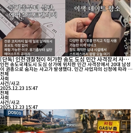
[단독] 인천경찰청이 허가한 송도 도심 민간 사격장서 사망
사고…인천 관광 포털에 홍보까지
인천 송도국제도시 도심 상가에 위치한 민간 사격장에서 20대 남성
이 권총으로 숨지는 사고가 발생했다. 민간 사업자의 신청에 따라 인
천경찰청이 허가한 시설에서 사망 사고가 발생했다는 점에서, 사격
전체
장 운영상의 문제를 넘어 허가 판단과 관리·감독 체계 전반의 책임
사회
이 핵심 쟁점으로 떠오르고 있다. 23일 경찰에 따르면, 지난 22일 오
사건/사고
후 5시 14분쯤 인천 연수구 송도국제도시...
2025.12.23 15:47
전체
사회
사건/사고
2025.12.23 15:47