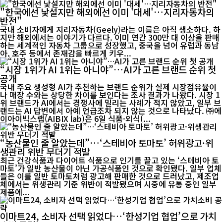
"한국에선 낯설지만 해외에선 이미 '대세'…지리자동차의
반전"
국내 소비자에게 지리자동차(Geely)라는 이름은 아직 생소하다. 하
지만 해외에서는 이야기가 다르다. 이미 연간 300만 대 이상을 판매
하는 세계적인 자동차 그룹으로 성장했고, 중국을 넘어 유럽과 동남
아, 호주 등에서 존재감을 빠르게 키우...
“시장 1위가 AI 1위는 아니야”…AI가 고른 브랜드 순위 첫
공개
국내 주요 생성형 AI가 추천하는 브랜드 순위가 실제 시장점유율이
나 매장 수와는 상당한 차이를 보인다는 조사 결과가 나왔다. 시장 1
위 브랜드가 AI에서는 경쟁사에 밀리는 사례가 적지 않았고, 일부 브
랜드는 AI 답변에서 아예 언급조차 되지 않는 것으로 나타났다. ㈜에
이아이빅스랩(AIBIX lab)은 6일 식품·외식(...
“농산물인 줄 알았는데”…‘스테비아 토마토’ 허위광고·위
생관리 위반 무더기 적발
최근 건강식품과 다이어트 식품으로 인기를 끌고 있는 ‘스테비아 토
마토’가 일반 농산물이 아닌 가공식품인 것으로 확인됐다. 일부 업체
들은 이를 일반 토마토처럼 광고해 판매한 것으로 드러났고, 제조업
체에서는 위생관리 기준 위반이 적발됐으며 시중에 유통 중인 일부
제품에...
이마트24, 소비자 선택 읽었다…‘한성기업 협업’으로 가치