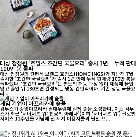
대상 청정원 ‘호밍스 초간편 국물요리’ 출시 1년…누적 판매
100만 봉 돌파
대상 청정원의 간편식 브랜드 호밍스(HOME:INGS)가 지난해 7월
출시한 '초간편 국물요리’가 출시 1년 만에 누적 판매량 100만 봉을
돌파했다. ‘초간편 국물요리’는 별도의 해동 과정 없이 제품에 물만
넣고 끓인 뒤 180초면 완성되는 냉동 간편식이다. 기존 냉동 국물요
리 ...
게임 기업이 아프리카에 숲을
컴투스가 중앙아프리카 열대우림에 실제 숲을 조성한다. 이는 컴투
스가 최근 ‘서머너즈 워: 천공의 아레나’(이하 ‘서머너즈 워’) 글로벌
서비스 12주년을 기념해 전 세계 이용자들과 펼친 프...