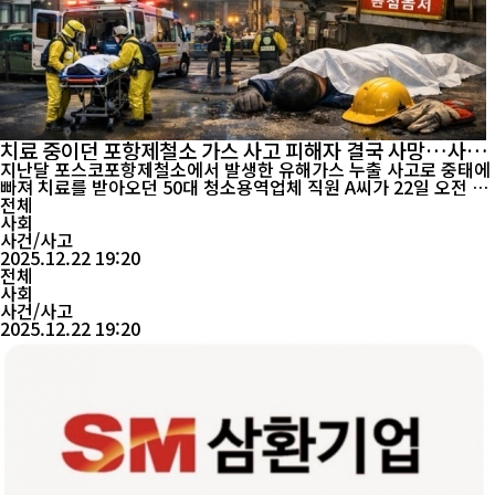
치료 중이던 포항제철소 가스 사고 피해자 결국 사망…사망
자 2명
지난달 포스코포항제철소에서 발생한 유해가스 누출 사고로 중태에
빠져 치료를 받아오던 50대 청소용역업체 직원 A씨가 22일 오전 병
원에서 사망했다. 이로써 이번 사고로 인한 사망자는 2명으로 늘었
전체
다. 포스코 등에 따르면 A씨는 지난달 20일 오후 1시 30분께 포항제
사회
철소 STS 4제강공장에서 청소 작업을 하던 중 유해가스를 흡입해
사건/사고
심정지 상태로 병원에 이송됐다. 이후 한...
2025.12.22 19:20
전체
사회
사건/사고
2025.12.22 19:20