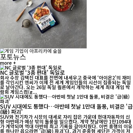
포토뉴스
more +
NC 글로벌 ‘3종 편대’ 독일로
회사 수장 김택진 대표를 전면에 내세우고 중국에 ‘아이온2’의 재미
를 각인시킨 엔씨가 이제 전 세계 게임인들의 시선이 집중되는 독일
로 날아간다. 오는 26일 독일 쾰른에서 개막하는 세계 최대 게임 박
람회 게임스컴(g...
SUV 시대에도 통했다…아반떼 첫날 1만대 돌풍, 비결은 '급
(級) 파괴'
SUV와 전기차가 시장의 대세로 자리 잡은 가운데 현대자동차의 신
형 아반떼가 예상 밖의 돌풍을 일으켰다. 계약 첫날에만 1만1094대
가 계약되며 역대 아반떼 최고 기록을 갈아치웠다. 이번 흥행의 이유
를 하나만 꼽으라면 '급(級) 파괴'다. 과거 준중형 세단은 가격이 저