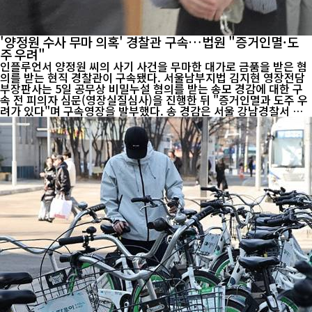
'양정원 수사 무마 의혹' 경찰관 구속…법원 "증거인멸·도
주 우려"
인플루언서 양정원 씨의 사기 사건을 무마한 대가로 금품을 받은 혐
의를 받는 현직 경찰관이 구속됐다. 서울남부지법 김지현 영장전담
부장판사는 5일 공무상 비밀누설 혐의를 받는 송모 경감에 대한 구
속 전 피의자 심문(영장실질심사)을 진행한 뒤 "증거인멸과 도주 우
려가 있다"며 구속영장을 발부했다. 송 경감은 서울 강남경찰서 수
사1과 팀장으로 근무하던 당시 주가조작 의혹으로 수사를 받던 재력
가 이모 씨로부터 금품과 향응을 받고, 이씨의 아내인 인플루언서 양
정원 씨가 연루된 ...