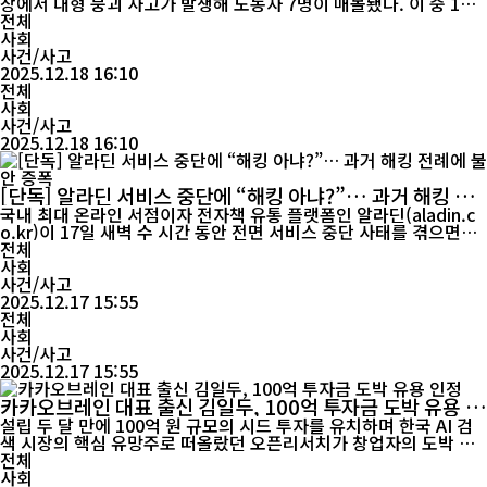
장에서 대형 붕괴 사고가 발생해 노동자 7명이 매몰됐다. 이 중 1명
은 심정지 상태로 발견돼 병원으로 이송됐다. 서울 영등포경찰서에
전체
따르면 18일 오후 1시 22분께 서울 영등포구 지하철 5호선 여의도
사회
역 2번 출구 앞 신안산선 지하차도 공사 현장에서 “철근이 무너져 사
사건/사고
람이 깔렸다”는 신고가 접수됐다. 해당 공사는 포스코이앤씨가 시공
2025.12.18 16:10
중인 신안...
전체
사회
사건/사고
2025.12.18 16:10
[단독] 알라딘 서비스 중단에 “해킹 아냐?”… 과거 해킹 전
례에 불안 증폭
국내 최대 온라인 서점이자 전자책 유통 플랫폼인 알라딘(aladin.c
o.kr)이 17일 새벽 수 시간 동안 전면 서비스 중단 사태를 겪으면서,
이용자들 사이에서 “단순 점검이 아니라 해킹 아니냐”는 불안이 확
전체
산되고 있다. 알라딘 측은 서버 하드웨어 이슈에 따른 긴급 점검이라
사회
고 공지했지만, 불과 2년 전 대규모 전자책 해킹·유출 사건을 겪은
사건/사고
전례가 있는 만...
2025.12.17 15:55
전체
사회
사건/사고
2025.12.17 15:55
카카오브레인 대표 출신 김일두, 100억 투자금 도박 유용 인
정
설립 두 달 만에 100억 원 규모의 시드 투자를 유치하며 한국 AI 검
색 시장의 핵심 유망주로 떠올랐던 오픈리서치가 창업자의 도박 자
금 유용 사실이 폭로되며 사실상 붕괴에 직면했다. 카카오브레인 대
전체
표 출신으로 기술 업계에서 신뢰를 구축했던 김일두 대표가 11일 직
사회