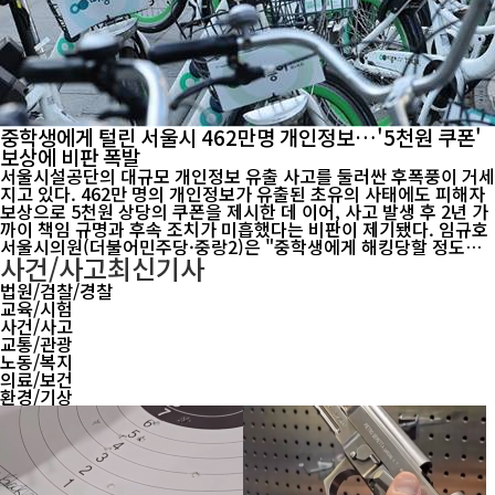
중학생에게 털린 서울시 462만명 개인정보…'5천원 쿠폰'
보상에 비판 폭발
서울시설공단의 대규모 개인정보 유출 사고를 둘러싼 후폭풍이 거세
지고 있다. 462만 명의 개인정보가 유출된 초유의 사태에도 피해자
보상으로 5천원 상당의 쿠폰을 제시한 데 이어, 사고 발생 후 2년 가
까이 책임 규명과 후속 조치가 미흡했다는 비판이 제기됐다. 임규호
서울시의원(더불어민주당·중랑2)은 "중학생에게 해킹당할 정도의
사건/사고
최신기사
보안 수준을 드러낸 기관이 고작 5천원짜리 쿠폰으로 사태를 덮으려
한다면 큰 오산"이라며 "시민을 만만하게 보는 처사이자 무책임의
법원/검찰/경찰
극치"라...
교육/시험
사건/사고
교통/관광
노동/복지
의료/보건
환경/기상