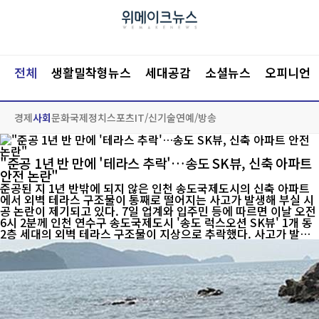
전체
생활밀착형뉴스
세대공감
소셜뉴스
오피니언
경제
사회
문화
국제
정치
스포츠
IT/신기술
연예/방송
"준공 1년 반 만에 '테라스 추락'…송도 SK뷰, 신축 아파트
안전 논란"
준공된 지 1년 반밖에 되지 않은 인천 송도국제도시의 신축 아파트
에서 외벽 테라스 구조물이 통째로 떨어지는 사고가 발생해 부실 시
공 논란이 제기되고 있다. 7일 업계와 입주민 등에 따르면 이날 오전
6시 2분께 인천 연수구 송도국제도시 '송도 럭스오션 SK뷰' 1개 동
2층 세대의 외벽 테라스 구조물이 지상으로 추락했다. 사고가 발생
한 세대는 분양은 완료됐지만 아직 입주하지 않은 공실이었으며, 이
른 아침 시간대여서 다행히 인명 피해는 발생하지 않았다. 그러나 구
조물이 사람이 다...