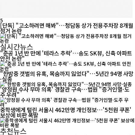
5
[단독] "고소하려면 해봐"…청담동 상가 전용주차장 8개월
점거 논란
실시간뉴스
"준공 1년 반 만에 '테라스 추락'…송도 SK뷰, 신축 아파트
안전 논란"
"한밤중 갯벌의 유혹, 목숨까지 잃었다"…5년간 94명 사망
·실종
'양정원 수사 무마 의혹' 경찰관 구속…법원 "증거인멸·도
주 우려"
중학생에게 털린 서울시 462만명 개인정보…'5천원 쿠폰'
보상에 비판 폭발
추천뉴스