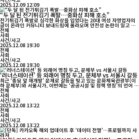
2025.12.09 12:09
“두 달 된 전기튀김기 폭발…중화상 피해 호소”
전기튀김기 폭발로 심각한 화상을 입었다는 20대 여성 자영업자의
글이 온라인 커뮤니티 보내드림에 올라오며 안전성 논란이 일고 있
다. 피해자는 “보상을 원하는 것이 아니라 또 다른 피해가 나오지 않
전체
길 바라는 마음”이라며 사고 경위를 자세히 공개했다. 감자탕집을
사회
운영하는 A씨는 올해 2월 4일 구매한 국산 전기튀김기를 약 두 달간
사건/사고
사용했다. 어...
2025.12.08 19:30
전체
사회
사건/사고
2025.12.08 19:30
‘러너스테이션’ 등 외래어 명칭 두고, 문체부 vs 서울시 갈등
최근 ‘종묘 앞 재개발’ 문제로 갈등을 빚고 있는 문화체육관광부(이
하 문체부)와 서울시가, 이번에는 ‘공공시설 및 정책 명칭’의 언어 사
용을 두고 또다시 충돌했다. 문체부는 7월 한 차례 공문을 통해, 지
전체
하철 역사 혁신 프로젝트 등의 명칭으로 사용 중인 ‘러너스테이션’
사회
‘펀스테이션’ 등이 외국어로만 구성되어 있고 한글 병기가 없다는 점
사건/사고
2025.12.08 13:22
을 문제 삼았다. 공문에서는 이들 명칭...
전체
사회
사건/사고
2025.12.08 13:22