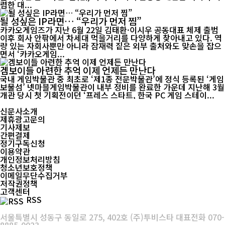
렴한 대...
될 성싶은 IP라면… “우리가 먼저 찜”
카카오게임즈가 지난 6월 22일 김태환·이시우 공동대표 체제 출범
이후 회사 안팎에서 차세대 먹을거리를 다양하게 찾아내고 있다. 역
량 있는 자회사뿐만 아니라 잠재력 짙은 외부 출처와도 맞손을 잡으
면서 ‘카카오게임...
겜보이들 아련한 추억 이제 언제든 만난다
국내 게임박물관 중 최초로 ‘제1종 전문박물관’에 정식 등록된 ‘게임
보물섬’ 넷마블게임박물관이 내부 정비를 완료한 가운데 지난해 3월
개관 당시 첫 기획전이던 ‘프레스 스타트, 한국 PC 게임 스테이...
신문사소개
제휴광고문의
기사제보
간편결제
정기구독신청
이용약관
개인정보처리방침
청소년보호정책
이메일무단수집거부
저작권정책
고객센터
RSS
서울특별시 성동구 동일로 275, 402호 (주)투비스타 대표전화 070-
8885-0023