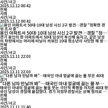
접 투자금 유용 사실을 인정하면서, 투자사와 업계는 충격에서 벗어
사건/사고
나지 못하고 있다....
2025.12.12 00:42
전체
사회
사건/사고
2025.12.12 00:42
용인 아파트서 50대·10대 남성 시신 2구 발견…경찰 “정확
한 경위 조사 중”
경기 용인의 한 아파트에서 50대 남성이 투신해 숨지고, 같은 남성
의 차량에서는 머리에 비닐이 씌워진 10대 청소년이 사망한 채 발견
돼 경찰이 수사에 착수했다. 경찰과 소방당국에 따르면 11일 오후 5
전체
시 55분쯤 용인시 기흥구의 한 아파트 단지에서 “사람이 떨어졌
사회
다”는 119 신고가 접수됐다. 출동한 구조대는 아파트 고층부에서 추
사건/사고
락한 것으로 보이는 50대 남성 A씨를 발견했으며, A씨는...
2025.12.11 22:03
전체
사회
사건/사고
2025.12.11 22:03
“다른 남자 만날까 봐”…태국인 아내 얼굴에 끓는 물 부은 4
0대 검거
태국인 아내의 얼굴에 끓는 물을 붓는 극단적 폭행을 저지른 40대 한
국인 남성이 경찰에 붙잡혔다. 경기 의정부경찰서는 상해 혐의로 남
성 A씨를 입건해 조사 중이라고 11일 밝혔다. A씨는 이달 3일 정오
전체
께 의정부시 호원동의 한 아파트에서 잠들어 있던 아내 B씨(30대)
사회
의 얼굴에 끓는 물을 부은 혐의를 받고 있다. A씨는 범행 직후 B씨를
사건/사고
서울 성동구의 한 화상 전문병원으로 데려갔으...
2025.12.11 21:40