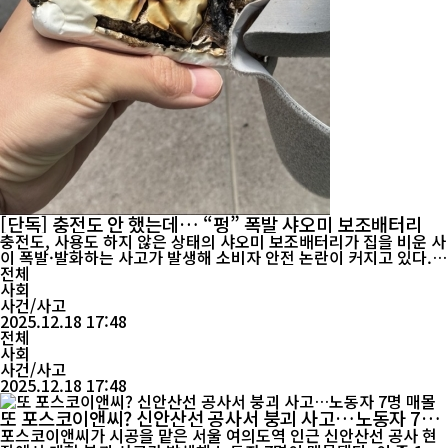
[단독] 충전도 안 했는데… “펑” 폭발 샤오미 보조배터리
충전도, 사용도 하지 않은 상태의 샤오미 보조배터리가 집을 비운 사
이 폭발·발화하는 사고가 발생해 소비자 안전 논란이 커지고 있다.
해당 사례는 온라인 커뮤니티를 통해 확산되며 “자칫 대형 화재나
전체
항공 사고로 이어질 수 있었다”는 우려가 잇따르고 있다. 지난 16일
사회
본지에 제보한 A씨(충남 천안 거주)에 따르면, 지난 15일 외출 중이
사건/사고
던 이날 아파...
2025.12.18 17:48
전체
사회
사건/사고
2025.12.18 17:48
또 포스코이앤씨? 신안산선 공사서 붕괴 사고…노동자 7명
매몰
포스코이앤씨가 시공을 맡은 서울 여의도역 인근 신안산선 공사 현