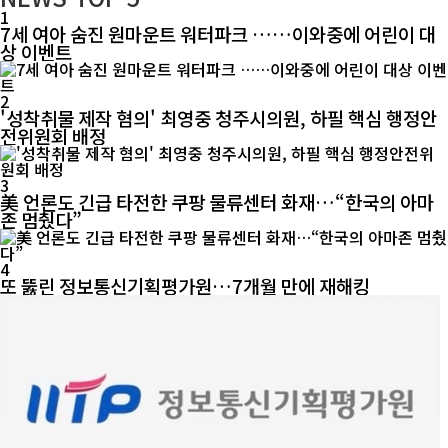
1
7세 여아 숨진 원마운트 워터파크 ……이와중에 어린이 대
상 이벤트
2
'성착취물 제작 혐의' 최영중 청주시의원, 하필 핵심 행정안
전위원회 배정
3
美 언론도 긴급 타전한 쿠팡 물류센터 화재…“한국의 아마
존 멈췄다”
4
또 뚫린 정보통신기획평가원…7개월 만에 재해킹