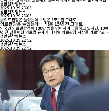
부를 강하게 비판했다. 진 의원은 “무대 추락·낙하 사고가 계속되는
생활밀착형뉴스
데도 문체부는 실질적인 안전관리 체계를 마련하지 않고 있다”며
2025.10.29 23:03
“이는 현장 안전불감증과 정부 관리 부실이 맞물린 결과”라고 지적
생활밀착형뉴스
2025.10.29 23:03
했다. 또한 예술인 산재보험 가입률...
의료관광은 늘었는데… 법은 15년 전 그대로
외국인 의료관광객이 100만 명을 넘어서며 급증하고 있지만, 10여
년 전 만들어진 의료법 규제가 디지털 의료관광 시장을 가로막고 있
다는 지적이 제기됐다. 국회 보건복지위원회 소속 장종태 더불어민
생활밀착형뉴스
주당 의원(대전 서구갑)은 최근 외국인 환자를 대상으로 의료 시술
2025.10.29 22:52
과 관광을 연계한 상품을 판매하는 국내 여행사들이 현행 의료법상
생활밀착형뉴스
2025.10.29 22:52
형사처벌 대상이 될 수 있다고 지적했다. 문제가 ...