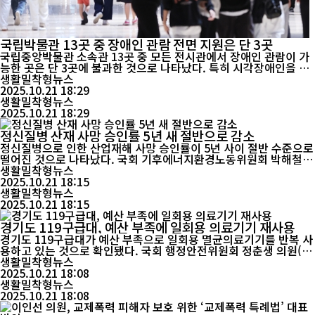
국립박물관 13곳 중 장애인 관람 전면 지원은 단 3곳
국립중앙박물관 소속관 13곳 중 모든 전시관에서 장애인 관람이 가
능한 곳은 단 3곳에 불과한 것으로 나타났다. 특히 시각장애인을 위
한 시설에 편중돼 있어 청각·발달장애인을 위한 관람 지원은 여전히
생활밀착형뉴스
미비한 수준이다. 국회 문화체육관광위원회 소속 손솔 의원이 국립
2025.10.21 18:29
중앙박물관으로부터 제출받은 ‘국립중앙박물관 및 소속관 장애인
생활밀착형뉴스
관람 지원 현황(2025년 10월 기준)’ 자료를 분석한 ...
2025.10.21 18:29
정신질병 산재 사망 승인률 5년 새 절반으로 감소
정신질병으로 인한 산업재해 사망 승인률이 5년 사이 절반 수준으로
떨어진 것으로 나타났다. 국회 기후에너지환경노동위원회 박해철
의원(더불어민주당·안산시병)이 근로복지공단에서 제출받은 자료
생활밀착형뉴스
에 따르면, 정신질병 산재 사망 승인률은 2020년 65.3%에서 2024
2025.10.21 18:15
년 34.9%로 크게 하락했다. 정신질병 사망 산재 신청 건수는 해마다
생활밀착형뉴스
들쭉날쭉했지만 승인...
2025.10.21 18:15
경기도 119구급대, 예산 부족에 일회용 의료기기 재사용
경기도 119구급대가 예산 부족으로 일회용 멸균의료기기를 반복 사
용하고 있는 것으로 확인됐다. 국회 행정안전위원회 정춘생 의원(조
국혁신당·정책위의장)이 소방청에서 제출받은 자료에 따르면, 경기
생활밀착형뉴스
도에서 사용되는 주요 일회용 멸균의료기기 6종 중 5종이 현장에서
2025.10.21 18:08
재사용되고 있었다. 비강캐뉼라, 비재호흡마스크 등은 실제 사용량
생활밀착형뉴스
의 절반가량만 구매된 것으로 나타났다. 예...
2025.10.21 18:08