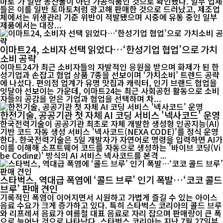
마토’가 일반 농산물이 아닌 가공식품인 것으로 확인됐다. 일부 업체
들은 이를 일반 토마토처럼 광고해 판매한 것으로 드러났고, 제조업
체에서는 위생관리 기준 위반이 적발됐으며 시중에 유통 중인 일부
제품에서는 대장...
이마트24, 소비자 선택 읽었다…‘한성기업 협업’으로 가치
소비 공략
이마트24가 최근 소비자들의 자발적인 응원을 받으며 화제가 된 한
성기업과 손잡고 협업 상품 7종을 선보이며 ‘가치소비’ 트렌드 공략
에 나섰다. 편의점 업계가 유명 맛집과 캐릭터, 인기 브랜드 협업을
잇달아 선보이는 가운데, 이마트24는 최근 사회공헌 활동으로 소비
자들의 공감을 얻은 기업과 협업을 선택하며 차...
한전기술, 공공기관 첫 자체 AI 코딩 서비스 '넥사코드' 운영
한국전력기술이 공공기관 최초로 자체 개발한 생성형 인공지능(AI)
기반 코드 자동 생성 서비스 '넥사코드(NEXA CODE)'를 정식 운영
한다. 한국전력기술은 5일 개발자가 자연어로 명령을 입력하면 AI가
이를 이해해 소프트웨어 코드를 자동으로 생성하는 '바이브 코딩(Vi
be Coding)' 방식의 AI 서비스 넥사코드를 본격 ...
스타벅스, 역대급 폭염에 ‘콜드 브루’ 인기 폭발…‘코코 콜드
브루’ 판매 견인
기록적인 폭염이 이어지면서 시원하고 가볍게 즐길 수 있는 아이스
음료 수요가 크게 증가하고 있다. 특히 스타벅스 코리아의 콜드 브루
와 리프레셔 음료가 여름철 대표 음료로 자리 잡으며 판매량이 큰 폭
으로 늘어난 것으로 나타났다. 스타벅스 코리아는 지난 7월 27일부