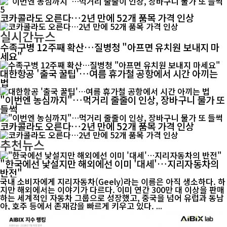
5
코카콜라도 오른다…2년 만에 52개 품목 가격 인상
실시간뉴스
수족구병 12주째 확산…질병청 "아프면 유치원 보내지 마
세요"
대한항공 '출국 꿀팁'…여름 휴가철 공항에서 시간 아끼는
법
"이번엔 농심까지"…먹거리 줄줄이 인상, 장바구니 물가 또
들썩
코카콜라도 오른다…2년 만에 52개 품목 가격 인상
추천뉴스
"한국에선 낯설지만 해외에선 이미 '대세'…지리자동차의
반전"
국내 소비자에게 지리자동차(Geely)라는 이름은 아직 생소하다. 하
지만 해외에서는 이야기가 다르다. 이미 연간 300만 대 이상을 판매
하는 세계적인 자동차 그룹으로 성장했고, 중국을 넘어 유럽과 동남
아, 호주 등에서 존재감을 빠르게 키우고 있다. ...