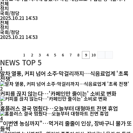
이지 못한 채 창고에 쌓여 썩어가고 있다는 지적이 나온다. 21일 국
전체
회 기획재정위원회 소속 박성훈 국민의힘 의원(부산 북구을)이 조달
정치
청에서 받은 자료에 따르면, 정부 비축 마스크 3,728만 장 중 절반인
국회/정당
1,861만 장의 유통기한이 6개월 이내로 확인됐다...
2025.10.21 14:53
전체
정치
국회/정당
2025.10.21 14:53
1
2
3
4
5
6
7
8
9
10
NEWS
TOP 5
1
말차 열풍, 커피 넘어 소주·막걸리까지…식음료업계 '초록
전쟁'
2
커피를 끊지 않는다…'카페인만 줄이는' 소비로 변화
3
홈플러스 결국 멈췄다…오늘부터 대형마트 전면 휴업
4
"이번엔 농심까지"…먹거리 줄줄이 인상, 장바구니 물가 또
들썩