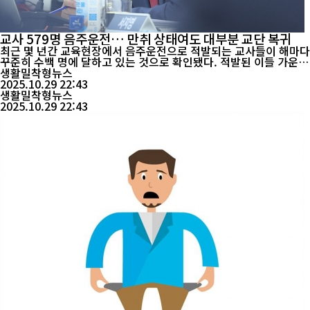
교사 579명 음주운전… 만취 상태여도 대부분 교단 복귀
최근 몇 년간 교육현장에서 음주운전으로 적발되는 교사들이 해마다
꾸준히 수백 명에 달하고 있는 것으로 확인됐다. 적발된 이들 가운데
는 교장·교감 등 관리자급도 포함됐으며, 만취 상태로 운전한 교사
생활밀착형뉴스
들 대부분이 ‘정직 후 복귀’ 하는 것으로 나타났다. 국회 교육위원회
2025.10.29 22:43
소속 김대식 국민의힘 의원(부산 사상구)은 29일 교육부에서 제출받
생활밀착형뉴스
은 ‘2022~2025년 9월 전국 교육공무원 ...
2025.10.29 22:43