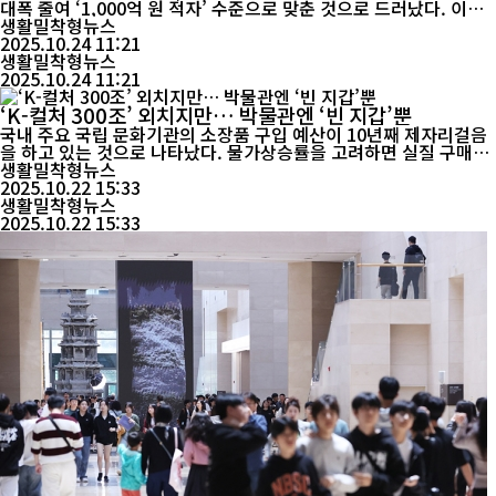
대폭 줄여 ‘1,000억 원 적자’ 수준으로 맞춘 것으로 드러났다. 이훈
기 더불어민주당 의원(인천 남동을)은 23일 국회 과학기술정보방송
생활밀착형뉴스
통신위원회 국정감사에서 “박장범 사장의 진짜 성적표는 1,850억
2025.10.24 11:21
원 적자”라며 “적자 원인도 수신료 분리징수 탓으로 돌리지만, 실제
생활밀착형뉴스
로는 경영 무능이 낳은 구조적 붕괴”라고 비판했다. ...
2025.10.24 11:21
‘K-컬처 300조’ 외치지만… 박물관엔 ‘빈 지갑’뿐
국내 주요 국립 문화기관의 소장품 구입 예산이 10년째 제자리걸음
을 하고 있는 것으로 나타났다. 물가상승률을 고려하면 실질 구매력
은 오히려 줄었다는 지적이 나온다. 국회 문화체육관광위원회 소속
생활밀착형뉴스
민형배 의원(더불어민주당·광주 광산을)이 국립중앙박물관과 국립
2025.10.22 15:33
현대미술관에서 제출받은 ‘최근 10년간 소장품 구입 예산 현황’ 자
생활밀착형뉴스
료에 따르면, 국립중앙박물관의 연평균 소장품 구입 ...
2025.10.22 15:33