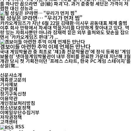
를 하나만 꼽으라면 '급(級) 파괴'다. 과거 준중형 세단은 가격이 저
렴한 대신 성능과 ...
될 성싶은 IP라면… “우리가 먼저 찜”
카카오게임즈가 지난 6월 22일 김태환·이시우 공동대표 체제 출범
이후 회사 안팎에서 차세대 먹을거리를 다양하게 찾아내고 있다. 역
량 있는 자회사뿐만 아니라 잠재력 짙은 외부 출처와도 맞손을 잡으
면서 ‘카카오게임즈 편대’가 ...
겜보이들 아련한 추억 이제 언제든 만난다
국내 게임박물관 중 최초로 ‘제1종 전문박물관’에 정식 등록된 ‘게임
보물섬’ 넷마블게임박물관이 내부 정비를 완료한 가운데 지난해 3월
개관 당시 첫 기획전이던 ‘프레스 스타트, 한국 PC 게임 스테이지’를
상설(常...
신문사소개
제휴광고문의
기사제보
간편결제
정기구독신청
이용약관
개인정보처리방침
청소년보호정책
이메일무단수집거부
저작권정책
고객센터
RSS