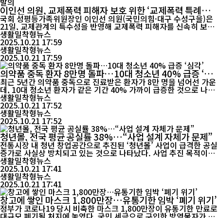
이인선 의원, 교제폭력 피해자 보호 위한 ‘교제폭력 특례법’
대표발의
국회 성평등가족위원장인 이인선 의원(국민의힘·대구 수성구을)은
21일, 교제관계의 특수성을 반영해 교제폭력 피해자를 신속히 보호
할 수 있도록 한 「교제폭력범죄의 처벌 등에 관한 특례법안」을 대
생활밀착형뉴스
표 발의했다고 밝혔다. 이 의원은 “교제폭력은 단순한 연인 간 갈등
2025.10.21 17:59
이 아니라 명백한 범죄임에도, 관계의 특수성 탓에 피해자들이 신고
생활밀착형뉴스
를 주저하는 경우가 많다”며 “국가가 초기 단계부...
2025.10.21 17:59
의약품 중독 환자 8만명 돌파…10대 청소년 40% 급증 ‘심
각’
최근 5년간 의약품 중독으로 진료받은 환자가 8만 명을 넘어선 가운
데, 10대 청소년 환자가 같은 기간 40% 가까이 급증한 것으로 나타
났다. 단순한 약물 오남용이 아니라 사회 전반의 약물 의존이 확산되
생활밀착형뉴스
고 있다는 우려가 나온다. 국회 보건복지위원회 소속 남인순 의원(더
2025.10.21 17:52
불어민주당·서울 송파구병)이 21일 건강보험심사평가원으로부터
생활밀착형뉴스
제출받은 ‘의약품 중독 진료 현황’ 자료에 따르면,...
2025.10.21 17:52
청년몰, 전국 평균 공실률 38%…“사업 설계 자체가 문제”
전통시장 내 청년 창업공간으로 추진된 ‘청년몰’ 사업이 급격한 공실
증가로 사실상 방치되고 있는 것으로 나타났다. 사업 추진 목적이었
던 청년 창업 활성화와 지역상권 회복 효과는 기대에 미치지 못한
생활밀착형뉴스
채, 구조적 한계가 드러났다는 지적이 나온다. 국회 산업통상자원중
2025.10.21 17:41
소벤처기업위원회 소속 오세희 의원(더불어민주당 전국소상공인위
생활밀착형뉴스
원장)은 21일 소상공인시장진흥공단 자료를 분석...
2025.10.21 17:41
창고에 쌓인 마스크 1,800만장…유통기한 임박 ‘폐기 위기’
정부가 코로나19 당시 비축한 마스크 1,800만장이 유통기한 만료로
대규모 폐기될 처지에 놓였다. 국민 세금으로 구입한 방역물자가 쓰