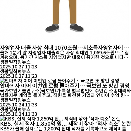
자영업자 대출 사상 최대 1070조원…저소득자영업자에 빚
몰려
올해 2분기 말 자영업자 대출액은 사상 최대인 1,069.6조원으로 집
계됐으며, 동기간 저소득 자영업자만 대출이 증가한 것으로 나타났
다. 유동수 의원(제20대·제21대·제22대 인천계양갑, 더불어민주당
생활밀착형뉴스
정책위 경제수석부의장)이 한국은행으로부터 제출받은 국정감사 자
2025.10.27 11:23
료에 따르면, 2025년 2분기 말 자영업자 대출 잔액은 1,069.6조원
생활밀착형뉴스
으로 관련 통계 집계 이래 최고치를 기록한 것으로...
2025.10.27 11:23
안마의자 이어 이번엔 로펌 몰아주기… 국보연 또 방만 경영
국가보안기술연구소(국보연)가 특정 법무법인에 수년간 소송대리와
법률자문 계약을 몰아주고, 직원을 파견한 기업과 연이어 수억 원대
계약을 맺은 것으로 드러났다. 앞서 소장용 안마의자 구입과 고위직
생활밀착형뉴스
힐링 여행 등으로 방만 경영 논란이 제기된 바 있어 파장이 예상된
2025.10.24 11:33
다. 국회 과학기술정보방송통신위원회 소속 한민수 더불어민주당
생활밀착형뉴스
의원(서울 강북을)이 23일 공개한 자료에 따르면,...
2025.10.24 11:33
KBS, 실제 적자 1,850억 원... 제작비 깎아 ‘적자 축소’ 논란
KBS가 올해 실제로는 1,800억 원대 적자를 기록하고도 제작비를