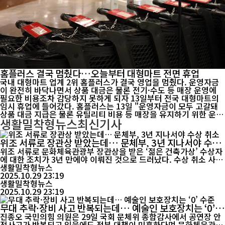
홈플러스 결국 멈췄다…오늘부터 대형마트 전면 휴업
국내 대형마트 업계 2위 홈플러스가 결국 영업을 멈췄다. 운영자금
이 완전히 바닥나면서 상품 대금은 물론 전기·수도 등 매장 운영에
필요한 비용조차 감당하지 못하게 되자 13일부터 전국 대형마트의
임시 휴업에 들어갔다. 홈플러스는 13일 "운영자금이 모두 고갈돼
상품 대금 지급은 물론 유틸리티 비용 등 매장을 유지하기 위한 운영
생활밀착형뉴스
최신기사
비조차 감당할 수 없는 상황"이라며 "보안과 안전 유지를 위해 대형
마트 영업을 임시 중단한다"고 밝혔다. 이번 조치는 전국 대형마트
매장뿐 아니라 본사 조직에도 적...
위조 서류로 장관상 받았는데… 문체부, 3년 지나서야 수상
취소
위조 서류로 문화체육관광부 장관상을 받은 ‘젊은 건축가상’ 수상자
에 대한 조치가 3년 만에야 이뤄진 것으로 드러났다. 수상 취소 사유
가 법적으로 명백했음에도 문화체육관광부는 사실상 아무 대응도 하
생활밀착형뉴스
지 않은 채 시간을 끌었다는 지적이 나온다. 조국혁신당 김재원 의원
2025.10.29 23:19
(비례대표, 국회 문화체육관광위원회)은 29일 국정감사에서 “젊은
생활밀착형뉴스
건축가상 부정 출품 사건은 이미 사문서 위조 ...
2025.10.29 23:19
무대 추락·장비 사고 반복되는데… 예술인 보호장치는 ‘0’
수준
진종오 국민의힘 의원은 29일 국회 문체위 종합감사에서 공연장 안
전사고가 반복되고 있음에도 정부 대책이 미흡하다며 문화체육관광