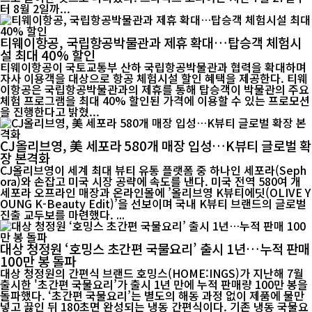
터 8월 2일까...
티웨이항공, 국립항공박물관과 제휴 확대…탑승객 체험시
설 최대 40% 할인
티웨이항공이 국토교통부 산하 국립항공박물관과 협력을 확대하며
자사 이용객을 대상으로 항공 체험시설 할인 혜택을 제공한다. 티웨
이항공은 국립항공박물관과의 제휴를 통해 탑승객이 박물관의 주요
체험 프로그램을 최대 40% 할인된 가격에 이용할 수 있는 프로모션
을 진행한다고 밝혔...
CJ올리브영, 美 세포라 580개 매장 입성…K뷰티 글로벌 확
장 본격화
CJ올리브영이 세계 최대 뷰티 유통 플랫폼 중 하나인 세포라(Seph
ora)와 손잡고 미국 시장 공략에 속도를 낸다. 미국 전역 580여 개
세포라 오프라인 매장과 온라인몰에 ’올리브영 K뷰티에딧(OLIVE Y
OUNG K-Beauty Edit)’을 선보이며 국내 K뷰티 브랜드의 글로벌
진출 교두보를 마련했다. ...
대상 청정원 ‘호밍스 초간편 국물요리’ 출시 1년…누적 판매
100만 봉 돌파
대상 청정원의 간편식 브랜드 호밍스(HOME:INGS)가 지난해 7월
출시한 '초간편 국물요리’가 출시 1년 만에 누적 판매량 100만 봉을
돌파했다. ‘초간편 국물요리’는 별도의 해동 과정 없이 제품에 물만
넣고 끓인 뒤 180초면 완성되는 냉동 간편식이다. 기존 냉동 국물요