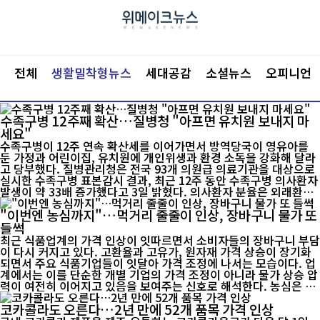
전체
생활밀착형뉴스
세대공감
소셜뉴스
오피니언
수족구병 12주째 확산…질병청 "아프면 유치원 보내지 마
세요"
수족구병이 12주 연속 확산세를 이어가면서 방역당국이 영유아를
둔 가정과 어린이집, 유치원에 개인위생과 환경 소독을 강화해 달라
고 당부했다. 질병관리청은 전국 93개 의원급 의료기관을 대상으로
실시한 수족구병 표본감시 결과, 최근 12주 동안 수족구병 의사환자
발생이 약 33배 증가했다고 3일 밝혔다. 의사환자 분율은 외래환자
1000명당 기준으로 19주차 1.1명에서 23주차 7.1명, 26주차 13.3
"이번엔 농심까지"…먹거리 줄줄이 인상, 장바구니 물가 또
명, 30주차(7월 19~25일)에는 36.1명까지 급증했다. 특히 0~6세
영유아는 외래환자 1000명당 48.3명...
들썩
최근 식품업계의 가격 인상이 잇따르면서 소비자들의 장바구니 부담
이 다시 커지고 있다. 고환율과 고유가, 원자재 가격 상승이 장기화
되면서 주요 식품기업들이 잇달아 가격 조정에 나서는 모습이다. 업
계에서는 이를 단순한 개별 기업의 가격 조정이 아니라 물가 상승 압
력이 여전히 이어지고 있음을 보여주는 신호로 해석한다. 농심은 오
는 8월 1일부터 주요 용기라면과 스낵, 음료 제품의 출고가격을 평
코카콜라도 오른다…2년 만에 52개 품목 가격 인상
균 5.8% 인상한다고 24일 밝혔다. 가격이 오르는 품목은 육개장사
발면과 신라면컵 등 용기면 1...