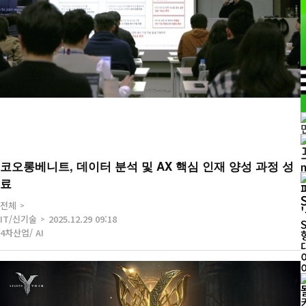
코오롱베니트, 데이터 분석 및 AX 핵심 인재 양성 과정 성
료
전체
IT/신기술
2025.12.29 09:18
4차산업/ AI
이