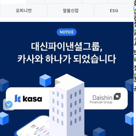
오피니언
알쓸신잡
ESG