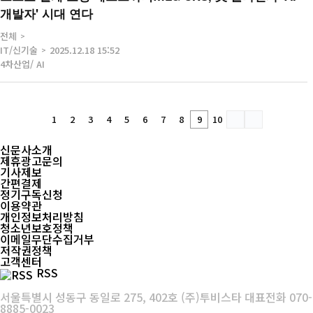
개발자' 시대 연다
전체
IT/신기술
2025.12.18 15:52
4차산업/ AI
1
2
3
4
5
6
7
8
9
10
신문사소개
제휴광고문의
기사제보
간편결제
정기구독신청
이용약관
개인정보처리방침
청소년보호정책
이메일무단수집거부
저작권정책
고객센터
RSS
서울특별시 성동구 동일로 275, 402호 (주)투비스타 대표전화 070-
8885-0023