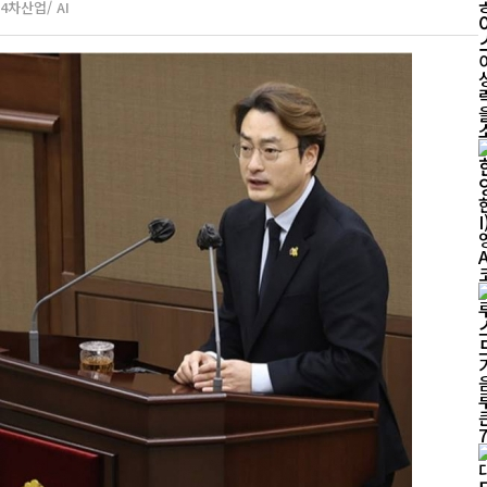
4차산업/ AI
략에 
영한다. 
음
큰