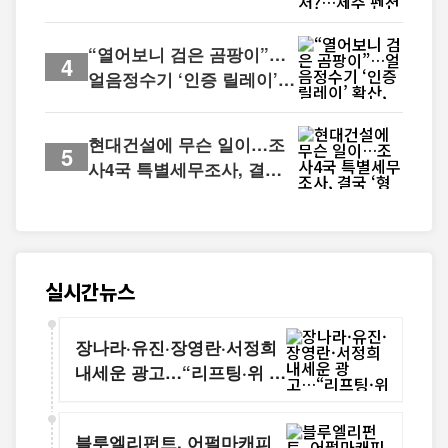
사후 대응 논란
“열어보니 검은 곰팡이”…
4
얼음정수기 ‘인증 릴레이’
확산, 계약해지 문의까지 빗
발
현대건설에 무슨 일이…조
5
사4국 특별세무조사, 결국
‘형사 절차’로
실시간뉴스
장나라·유진·장영란·서정희
내세운 광고…“리프팅·위 줄
어든다” 무더기 적발
블루엘리펀트, 어펄마캐피