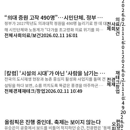
2
0
를 집중적으로 나타냈다. 이번 조사는 카드고릴라 웹...
2
6.
“의대 증원 고작 490명”…시민단체, 정부 결
의
0
정 규탄
정부가 2027학년도 의과대학 정원을 490명 늘리기로 한 데 대
전
사
료/
2.
체
회
보
1
해 시민단체와 노동계가 “다가올 초고령화 의료 위기를 외면한
건
1
전체
사회
의료/보건
2026.02.11 16:01
결정”이라며 강하게 반발했다. 국민중심 의료개혁 연대회의
1
6:
(경실련·보건의료노조·한국노총·환자단체연합)는 11일 성
0
명을 내고 “정부가 제7차 보건의료정책심의위원회에서 확정
1
한 의대 증원 규모는 국가적 위기 대응이 아니라 정치적 보신주
2
0
의의 산물”이라며 “주먹...
2
6.
[칼럼] ‘시설의 시대’가 아닌 ‘사람을 남기는 기
재
0
테
술’이 상권을 살린다
전국의 도시재생 현장과 농촌 중심지 활성화 사업지를 돌며 컨
전
경
2.
크/
체
제
1
설팅을 하다 보면, 소름 끼치도록 똑같은 풍경을 마주하곤 한
창
1
전체
경제
재테크/창업
2026.02.11 10:49
업
다. 수십억, 아니 수백억 원의 예산이 투입된 번들거리는 3층짜
1
0:
리 커뮤니티 센터, 최신식 주방 기구를 갖춘 공유 주방, 그리고
4
청년들이 들어와야 할 텅 빈 창업 공간들이다. 개소식 날, 화려
9
한 테이프 커팅식과 함께 정치인들과 기관장들이 박수를 치고
20
2
떠난 자리에 남는 것은 무엇인가. 불과 ...
올림픽은 진행 중인데, 축제는 보이지 않는다
편
6.
오
집
0
유승은이 공중에서 보드를 비틀어 착지하던 순간, 전광판은 ‘동메
피