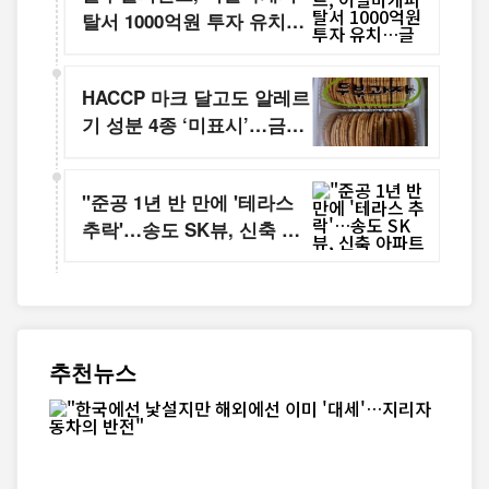
탈서 1000억원 투자 유치…
글로벌 공략 가속
HACCP 마크 달고도 알레르
기 성분 4종 ‘미표시’…금호
제과 두부과자 1등급 회수
"준공 1년 반 만에 '테라스
추락'…송도 SK뷰, 신축 아
파트 안전 논란"
추천뉴스