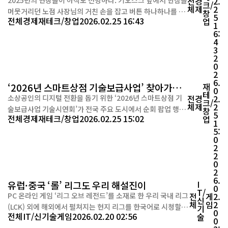
전
경
2.
크/
체
제
2
머뭇거리던 노점 사장님의 거친 손을 잡고 버튼 하나하나를 안
창
5
전체
경제
재테크/창업
2026.02.25 16:43
업
내하던 순간, 서빙 로봇이 들어온 뒤 비로소 손님과 눈을 맞추
1
6:
며 “이제야 장사 같네요”라고 말하던 식당 주인의 웃음이 아직
4
도 귓가에 남아 있다. 필자가 몸을 담고 있는 비스타컨설팅연구
3
소에게 2025년은 단순한 ‘사업 수행’의 해가 아니었다. 기술이
2
0
어떻게 사람의 삶을 바꾸는지, 벼랑 끝에 선 ...
2
6.
‘2026년 스마트상점 기술보급사업’ 찾아가는
재
0
테
기술시연회… 전국서 팝업 행사
소상공인의 디지털 전환을 돕기 위한 ‘2026년 스마트상점 기
전
경
2.
크/
체
제
2
술보급사업 기술시연회’가 전국 주요 도시에서 순회 팝업 행사
창
5
전체
경제
재테크/창업
2026.02.25 15:02
업
형태로 열리고 있다. 원주·수원·대전·대구·광주 등 지역별 수
1
5:
행기관이 중심이 돼, 해당 지역 소상공인들에게 지원 가능한 스
0
마트 기술과 사업 내용을 소개하는 자리다. 서울·인천·강원 권
2
역 전문기관인 비스타컨설팅연구소(대표 신승만)는 3월 예정
2
0
된 ...
2
6.
유럽·중국 ‘롤’ 리그도 우리 해설진이
I
0
T/
PC 온라인 게임 ‘리그 오브 레전드’를 소재로 한 우리 국내 리그
전
게
2.
신
체
임
2
(LCK) 외에 해외에서 펼쳐지는 현지 리그를 한국어로 시청할 수
기
0
전체
IT/신기술
게임
2026.02.20 02:56
술
있게 됐다. SOOP은 올해 시즌 ‘LEC Versus’와 ‘LPL Split 1’
0