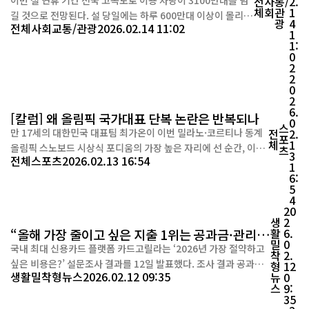
전
사
통/
2.
체
회
관
1
길 것으로 전망된다. 설 당일에는 하루 600만대 이상이 몰리며
광
4
전체
사회
교통/관광
2026.02.14 11:02
극심한 정체가 예상된다. 명절 기간 교통사고율도 최근 3년 사
1
1:
이 두 배 이상 높아진 것으로 나타나 각별한 주의가 요구된다.
0
국회 국토교통위원회 소속 김희정 의원(국민의힘·부산 연제
2
구)이 한국도로공사로부터 제출받은 자료에 따르면, 이번 설
2
0
연...
2
6.
[칼럼] 왜 올림픽 국가대표 단복 논란은 반복되나
0
스
만 17세의 대한민국 대표팀 최가온이 이번 밀라노·코르티나 동계
전
2.
포
체
1
올림픽 스노보드 시상식 포디움의 가장 높은 자리에 선 순간, 이번
츠
3
전체
스포츠
2026.02.13 16:54
올림픽에서의 대한민국 첫 메달이자 대한민국 스키 역사상 첫 올
1
6:
림픽 메달이라는 두 가지 상징적 의미와 함께, 그의 아이보리색 비
5
니에 박힌 노스페이스 로고가 유독 눈에 띄었다. 이번 대회에 출전
4
하는 우리 대표팀의 공식 단복을 노스페이스가 책임지고...
20
생
2
“올해 가장 줄이고 싶은 지출 1위는 공과금·관리
활
6.
밀
0
비”
국내 최대 신용카드 플랫폼 카드고릴라는 ‘2026년 가장 절약하고
착
2.
싶은 비용은?’ 설문조사 결과를 12일 발표했다. 조사 결과 공과금·
형
12
생활밀착형뉴스
2026.02.12 09:35
뉴
0
아파트관리비가 가장 줄이고 싶은 지출 항목 1위에 올랐고, 주유·
스
9:
차량 관련 비용과 통신비가 뒤를 이었다. 응답자들은 외식·배달비
35
까지 포함해 생활 필수 영역의 고정비 부담을 낮추고 싶다는 의사