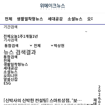
전체
생활밀착형뉴스
세대공감
소셜뉴스
오피니언
기간검색
~
전체
오늘
1주
1개월
1년
기사검색
뉴스 검색결과
통합검색
전체
생활밀착형뉴스
세대공감
소셜뉴스
오피니언
알쓸신잡
ESG
2
0
2
6.
[신박사의 신박한 컨설팅] 스마트상점, ‘보
재
0
테
급’에서 ‘경영’으로
2025년의 현장들이 아직도 선명하다. 키오스크 앞에서 한참을