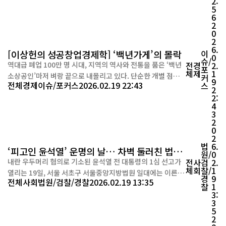
2:
플레이오프 전 경기를 한국어로 생중계한다. 국제 대회 진출 가
5
능성이 높은 해외 상위권 팀의 경기를 국내 소개한다는 취지로
6
기획했다. 이에 각 지역 리그...
2
0
2
6.
[이상헌의 성공창업경제학] ‘백년가게’의 몰락
이
0
슈/
역대급 폐업 100만 명 시대, 지역의 역사와 전통을 품은 ‘백년
전
경
2.
포
체
제
1
소상공인’마저 벼랑 끝으로 내몰리고 있다. 단순한 개별 점포
커
9
전체
경제
이슈/포커스
2026.02.19 22:43
스
의 위기를 넘어 상권 전체의 붕괴를 막기 위한 실질적 정책 전
2
2:
환이 시급하다. 대한민국 자영업 역사에 전례 없는 경고등이 켜
4
졌다. 국세청 통계에 따르면 2024년 한 해 동안 폐업한 사업자
3
수는 100만 8,282명에 달했다. 1995년 관련 통계 집계 이후
2
0
폐업자 수가 100만 명을 넘어선 것은 이번이...
2
법
6.
‘피고인 윤석열’ 운명의 날… 차벽 둘러친 법원
원/
0
앞 지지자 속속 집결
내란 우두머리 혐의로 기소된 윤석열 전 대통령의 1심 선고가
전
사
검
2.
체
회
찰/
1
열리는 19일, 서울 서초구 서울중앙지방법원 일대에는 이른 아
경
9
전체
사회
법원/검찰/경찰
2026.02.19 13:35
침부터 팽팽한 긴장감이 감돌았다. 경찰은 만일의 사태에 대비
찰
1
3:
해 법원 주변을 차벽으로 둘러싸고 경력을 대거 배치했다. 이날
3
오전 윤 전 대통령 지지자 100여 명은 법원 인근 정곡빌딩 앞에
5
모여 태극기와 성조기를 흔들며 “윤 어게인”, “윤 대통령 석방
2