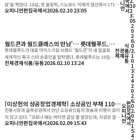
국
2.
니
달’을 찍었다. 18살, 첫 올림픽, 스노보드 빅에어 결선에서 171.0
에
10
언
오피니언
편집국에서
2026.02.10 23:05
서
2
0점으로 한국에 두 번째 메달을 안겼다. 앞서 김상겸은 남자 평행
3:
대회전 결승에서 0.19초 차로 은메달을 따내며 한국 선수단 ‘첫
05
메달’의 포문을 열었다. 선수들은 이렇게 제 몫을 해내고 있는데,
2
0
정작 한국 사회의 응원은 예년만 ...
2
6.
월드콘과 월드클래스의 만남’… 롯데웰푸드,
식
0
월드콘 모델로 손흥민
롯데웰푸드가 대표 아이스크림 브랜드 ‘월드콘’의 새 얼굴로
전
경
품/
2.
체
제
유
1
세계적인 축구 스타 손흥민을 발탁했다. 롯데웰푸드는 10일
통
0
전체
경제
식품/유통
2026.02.10 13:24
“글로벌 무대에서 활약 중인 손흥민 선수의 이미지가 월드콘이
1
3:
지향하는 브랜드 가치와 부합한다고 판단했다”고 밝혔다. 모
2
델 발탁 소식과 함께 공개된 캠페인 사진에서 손흥민은 붉은색
4
축구 유니폼을 입고 특유의 밝은 미소를 선보였다. 월드콘의 시
2
0
그니처 컬러를 ...
2
6.
[이상헌의 성공창업경제학] 소상공인 부채 1100
편
오
0
집
조, 지금이 골든타임
전통시장과 골목상권에서 만난 소상공인들의 한숨과 비명이 끊이
피
2.
국
니
0
지 않고 있다. "코로나 때는 버티면 끝날 줄 알았는데, 지금은 끝이
에
언
9
오피니언
편집국에서
2026.02.09 15:43
서
보이지 않는 긴 터널을 걷는 기분"이라는 어느 상인의 토로는 오늘
1
5:
날 대한민국 소상공인이 마주한 냉혹한 현실을 대변한다. 통계에
4
따르면 자영업자 대출 잔액은 이미 1,100조 원을 넘어섰고, 그중 3