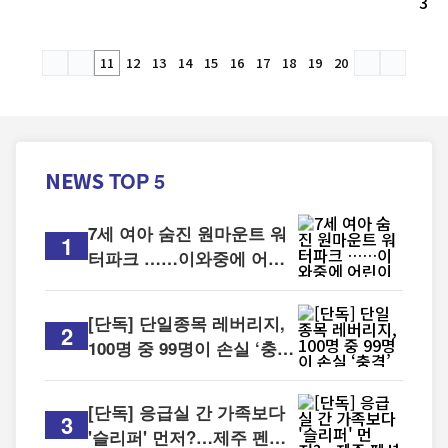
3
곳 이상의 금융기관에서 돈을 빌린 다중채무자 비중이 70%에 육
박한다. 고물가와 ...
11
12
13
14
15
16
17
18
19
20
NEWS
TOP 5
7세 여아 숨진 원마운트 워
1
터파크 ……이와중에 어린
이 대상 이벤트
[단독] 단일종목 레버리지,
2
100명 중 99명이 손실 ‘충
격’
[단독] 응급실 간 가족보다
3
'슬리퍼' 먼저?…제주 펜션