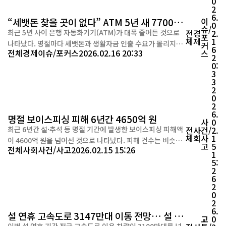
0
하라” 등...
2
6.
“세뱃돈 찾을 곳이 없다” ATM 5년 새 7700대
이
0
슈/
증발
최근 5년 사이 은행 자동화기기(ATM)가 대폭 줄어든 것으로
전
경
2.
포
체
제
1
나타났다. 명절마다 세뱃돈과 생활자금 인출 수요가 몰리지만,
커
6
전체
경제
이슈/포커스
2026.02.16 20:33
스
현금 접근성은 오히려 낮아지고 있다는 지적이 나온다. 국회 자
2
0:
료에 따르면, 시중은행이 운영하는 ATM은 5년 새 7천 대 넘게
3
감소했다. 명절 기간 한시적으로 운영되는 이동점포도 연휴 초
3
반에만 집중돼 있어, 정작 설 당일과 귀경길에는 이용이 어려운
2
0
것으로 조사...
2
6.
명절 보이스피싱 피해 6년간 4650억 원
사
0
최근 6년간 설·추석 등 명절 기간에 발생한 보이스피싱 피해액
전
사
건/
2.
체
회
사
1
이 4600억 원을 넘어선 것으로 나타났다. 피해 건수는 비슷한
고
5
전체
사회
사건/사고
2026.02.15 15:26
수준을 유지했지만, 1건당 피해 금액은 2배 이상 불어나 범죄
1
5:
의 대형화 추세가 뚜렷하다는 분석이다. 국회 정무위원회 소속
2
이양수 의원(국민의힘·속초·인제·고성·양양)이 금융감독원
6
에서 제출받은 자료에 따르면, 2020년부터 2025년 1~2월과
2
0
9~10월 명절 기간에 ...
2
6.
설 연휴 고속도로 3147만대 이동 전망… 설 당
교
0
일 615만대로 정점
이번 설 연휴 기간 전국 고속도로 이용 차량이 3100만대를 넘