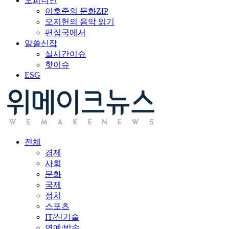
오피니언
이호준의 문화ZIP
오지헌의 음악 읽기
편집국에서
알쓸신잡
실시간이슈
핫이슈
ESG
전체
경제
사회
문화
국제
정치
스포츠
IT/신기술
연예/방송