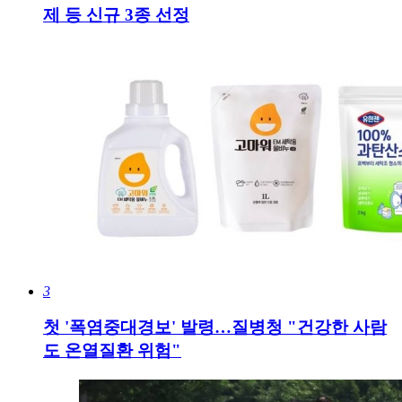
제 등 신규 3종 선정
3
첫 '폭염중대경보' 발령…질병청 "건강한 사람
도 온열질환 위험"