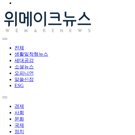
전체
생활밀착형뉴스
세대공감
소셜뉴스
오피니언
알쓸신잡
ESG
경제
사회
문화
국제
정치