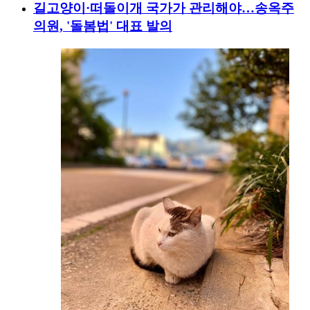
길고양이·떠돌이개 국가가 관리해야…송옥주
의원, '돌봄법' 대표 발의