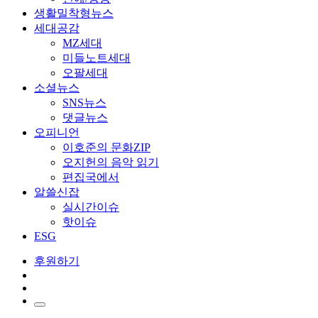
생활밀착형뉴스
세대공감
MZ세대
미들노트세대
오팔세대
소셜뉴스
SNS뉴스
댓글뉴스
오피니언
이호준의 문화ZIP
오지헌의 음악 읽기
편집국에서
알쓸신잡
실시간이슈
핫이슈
ESG
후원하기