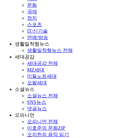
문화
국제
정치
스포츠
IT/신기술
연예/방송
생활밀착형뉴스
생활밀착형뉴스 전체
세대공감
세대공감 전체
MZ세대
미들노트세대
오팔세대
소셜뉴스
소셜뉴스 전체
SNS뉴스
댓글뉴스
오피니언
오피니언 전체
이호준의 문화ZIP
오지헌의 음악 읽기