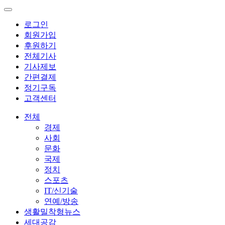
로그인
회원가입
후원하기
전체기사
기사제보
간편결제
정기구독
고객센터
전체
경제
사회
문화
국제
정치
스포츠
IT/신기술
연예/방송
생활밀착형뉴스
세대공감