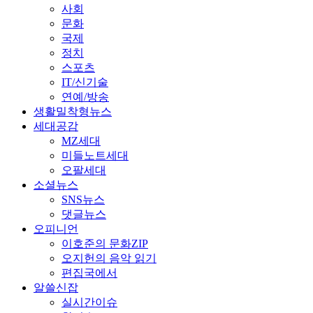
사회
문화
국제
정치
스포츠
IT/신기술
연예/방송
생활밀착형뉴스
세대공감
MZ세대
미들노트세대
오팔세대
소셜뉴스
SNS뉴스
댓글뉴스
오피니언
이호준의 문화ZIP
오지헌의 음악 읽기
편집국에서
알쓸신잡
실시간이슈