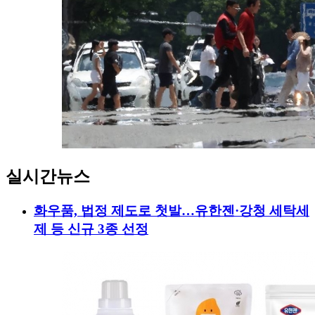
실시간뉴스
화우품, 법정 제도로 첫발…유한젠·강청 세탁세
제 등 신규 3종 선정