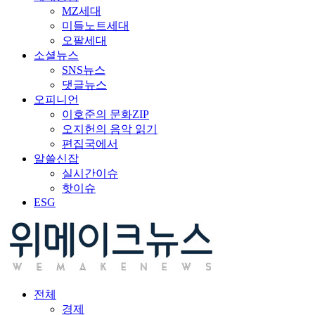
MZ세대
미들노트세대
오팔세대
소셜뉴스
SNS뉴스
댓글뉴스
오피니언
이호준의 문화ZIP
오지헌의 음악 읽기
편집국에서
알쓸신잡
실시간이슈
핫이슈
ESG
전체
경제