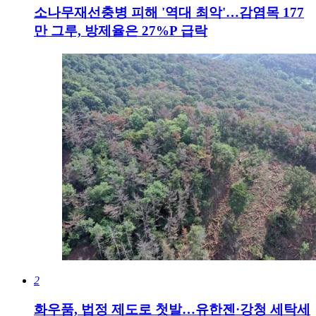
소나무재선충병 피해 '역대 최악'…감염목 177
만 그루, 방제율은 27%P 급락
2
화우품, 법정 제도로 첫발…유한젠·강청 세탁세