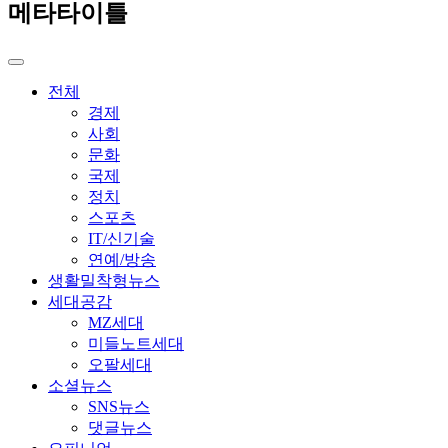
메타타이틀
전체
경제
사회
문화
국제
정치
스포츠
IT/신기술
연예/방송
생활밀착형뉴스
세대공감
MZ세대
미들노트세대
오팔세대
소셜뉴스
SNS뉴스
댓글뉴스