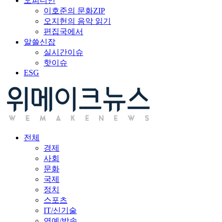
오피니언
이호준의 문화ZIP
오지헌의 음악 읽기
편집국에서
알쓸신잡
실시간이슈
핫이슈
ESG
전체
경제
사회
문화
국제
정치
스포츠
IT/신기술
연예/방송