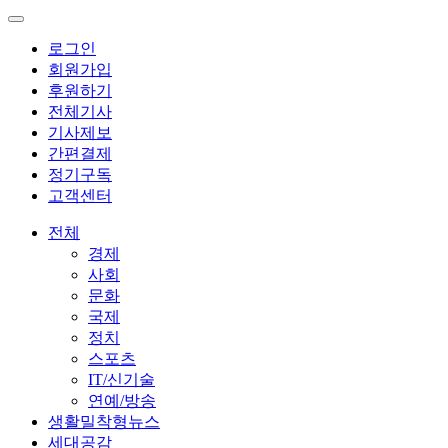
로그인
회원가입
후원하기
전체기사
기사제보
간편결제
정기구독
고객센터
전체
경제
사회
문화
국제
정치
스포츠
IT/신기술
연예/방송
생활밀착형뉴스
세대공감