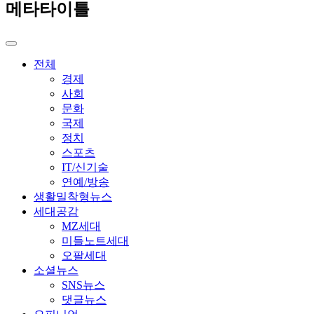
메타타이틀
전체
경제
사회
문화
국제
정치
스포츠
IT/신기술
연예/방송
생활밀착형뉴스
세대공감
MZ세대
미들노트세대
오팔세대
소셜뉴스
SNS뉴스
댓글뉴스