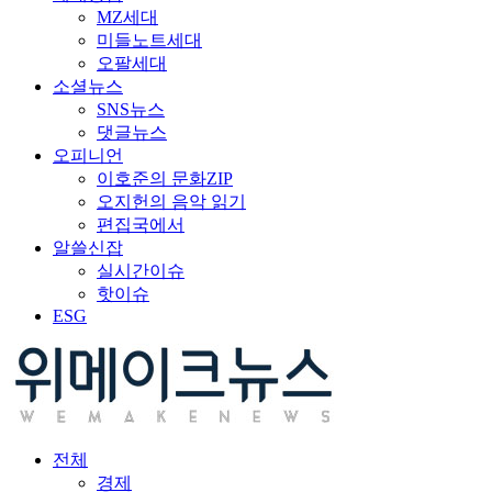
MZ세대
미들노트세대
오팔세대
소셜뉴스
SNS뉴스
댓글뉴스
오피니언
이호준의 문화ZIP
오지헌의 음악 읽기
편집국에서
알쓸신잡
실시간이슈
핫이슈
ESG
전체
경제