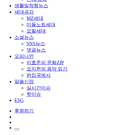
생활밀착형뉴스
세대공감
MZ세대
미들노트세대
오팔세대
소셜뉴스
SNS뉴스
댓글뉴스
오피니언
이호준의 문화ZIP
오지헌의 음악 읽기
편집국에서
알쓸신잡
실시간이슈
핫이슈
ESG
후원하기