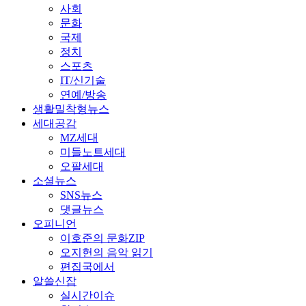
사회
문화
국제
정치
스포츠
IT/신기술
연예/방송
생활밀착형뉴스
세대공감
MZ세대
미들노트세대
오팔세대
소셜뉴스
SNS뉴스
댓글뉴스
오피니언
이호준의 문화ZIP
오지헌의 음악 읽기
편집국에서
알쓸신잡
실시간이슈