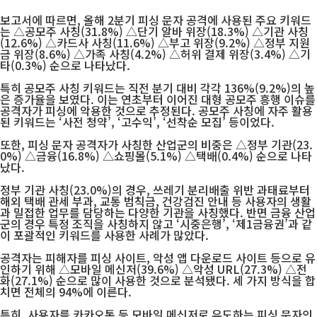
보고서에 따르면, 올해 2분기 피싱 문자 공격에 사용된 주요 키워드
는 △공모주 사칭(31.8%) △단기 알바 위장(18.3%) △기관 사칭
(12.6%) △카드사 사칭(11.6%) △부고 위장(9.2%) △정부 지원
금 위장(8.6%) △가족 사칭(4.2%) △허위 결제 위장(3.4%) △기
타(0.3%) 순으로 나타났다.
특히 공모주 사칭 키워드는 직전 분기 대비 각각 136%(9.2%)의 높
은 증가율을 보였다. 이는 연초부터 이어진 대형 공모주 흥행 이슈를
공격자가 피싱에 악용한 것으로 추정된다. 공모주 사칭에 자주 활용
된 키워드는 ‘사전 청약’, ‘고수익’, ‘선착순 모집’ 등이었다.
또한, 피싱 문자 공격자가 사칭한 산업군의 비중은 △정부 기관(23.
0%) △금융(16.8%) △쇼핑몰(5.1%) △택배(0.4%) 순으로 나타
났다.
정부 기관 사칭(23.0%)의 경우, 쓰레기 분리배출 위반 과태료부터
해외 택배 관세 부과, 교통 범칙금, 건강검진 안내 등 사용자의 생활
과 밀접한 업무를 담당하는 다양한 기관을 사칭했다. 반면 금융 산업
군의 경우 특정 조직을 사칭하지 않고 ‘시중은행’, ‘제1금융권’과 같
이 포괄적인 키워드를 사용한 사례가 많았다.
공격자는 피해자를 피싱 사이트, 악성 앱 다운로드 사이트 등으로 유
인하기 위해 △모바일 메신저(39.6%) △악성 URL(27.3%) △전
화(27.1%) 순으로 많이 사용한 것으로 분석됐다. 세 가지 방식을 합
치면 전체의 94%에 이른다.
특히, 사용자를 카카오톡 등 모바일 메신저로 유도하는 피싱 문자의