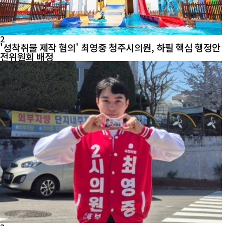
2
'성착취물 제작 혐의' 최영중 청주시의원, 하필 핵심 행정안
전위원회 배정