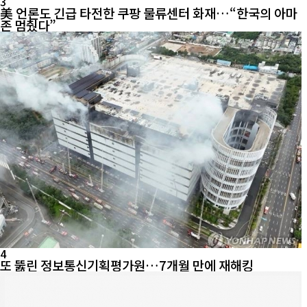
3
美 언론도 긴급 타전한 쿠팡 물류센터 화재…“한국의 아마
존 멈췄다”
4
또 뚫린 정보통신기획평가원…7개월 만에 재해킹