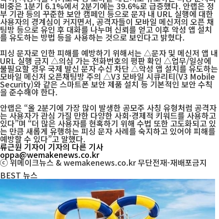
비중은 1분기 6.1%에서 2분기에는 39.6%로 급증했다. 안랩은 정
부 기관 등의 꾸준한 보안 캠페인 등으로 문자 내 URL 실행에 대한
사용자의 경계심이 커지면서, 공격자들이 모바일 메신저의 오픈 채
팅방 등으로 유인 후 대화를 나누며 신뢰를 얻고 이후 악성 앱 설치
를 유도하는 방법 등을 사용하는 것으로 보인다고 밝혔다.
피싱 문자로 인한 피해를 예방하기 위해서는 △문자 및 메신저 앱 내
URL 실행 금지 △의심 가는 전화번호의 평판 확인 △업무/일상에
불필요할 경우 국제 발신 문자 수신 차단 △악성 앱 설치를 유도하는
모바일 메신저 오픈채팅방 주의 △V3 모바일 시큐리티(V3 Mobile
Security)와 같은 스마트폰 보안 제품 설치 등 기본적인 보안 수칙
을 준수해야 한다.
안랩은 “올 2분기에 가장 많이 발생한 공모주 사칭 유형처럼 공격자
는 사용자가 관심 가질 만한 다양한 사회·경제적 키워드를 사용하고
있다”며 “더 많은 사용자를 현혹하기 위해 수법 또한 고도화되고 있
는 만큼 새롭게 유행하는 피싱 문자 사례를 숙지하고 있어야 피해를
예방할 수 있다”고 말했다.
류근원 기자
이 기자의 다른 기사
oppa@wemakenews.co.kr
ⓒ 위메이크뉴스 & wemakenews.co.kr 무단전재-재배포금지
BEST
뉴스