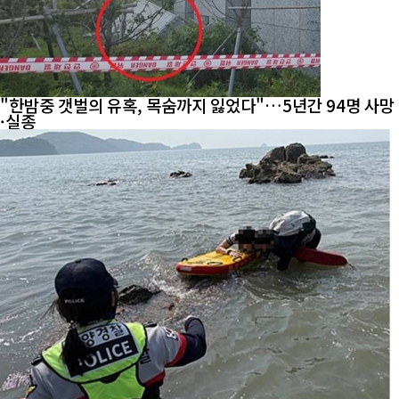
"한밤중 갯벌의 유혹, 목숨까지 잃었다"…5년간 94명 사망
·실종