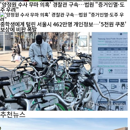
'양정원 수사 무마 의혹' 경찰관 구속…법원 "증거인멸·도
주 우려"
중학생에게 털린 서울시 462만명 개인정보…'5천원 쿠폰'
보상에 비판 폭발
추천뉴스