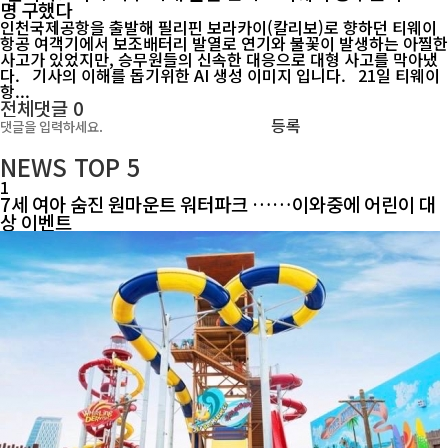
명 구했다
인천국제공항을 출발해 필리핀 보라카이(칼리보)로 향하던 티웨이
항공 여객기에서 보조배터리 발열로 연기와 불꽃이 발생하는 아찔한
사고가 있었지만, 승무원들의 신속한 대응으로 대형 사고를 막아냈
다. 기사의 이해를 돕기위한 AI 생성 이미지 입니다. 21일 티웨이
항...
전체댓글
0
등록
NEWS
TOP 5
1
7세 여아 숨진 원마운트 워터파크 ……이와중에 어린이 대
상 이벤트