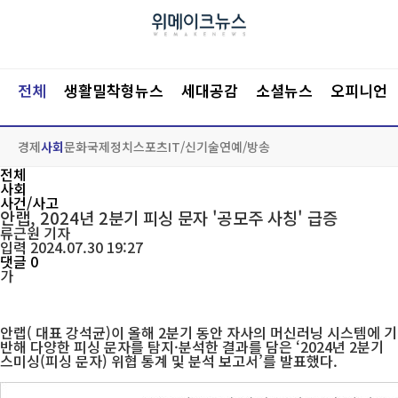
전체
생활밀착형뉴스
세대공감
소셜뉴스
오피니언
경제
사회
문화
국제
정치
스포츠
IT/신기술
연예/방송
전체
사회
사건/사고
안랩, 2024년 2분기 피싱 문자 '공모주 사칭' 급증
류근원
기자
입력 2024.07.30 19:27
댓글 0
가
안랩( 대표 강석균)이 올해 2분기 동안 자사의 머신러닝 시스템에 기
반해 다양한 피싱 문자를 탐지·분석한 결과를 담은 ‘2024년 2분기
스미싱(피싱 문자) 위협 통계 및 분석 보고서’를 발표했다.