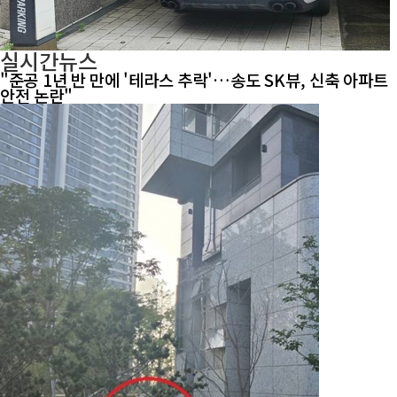
실시간뉴스
"준공 1년 반 만에 '테라스 추락'…송도 SK뷰, 신축 아파트
안전 논란"