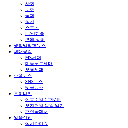
사회
문화
국제
정치
스포츠
IT/신기술
연예/방송
생활밀착형뉴스
세대공감
MZ세대
미들노트세대
오팔세대
소셜뉴스
SNS뉴스
댓글뉴스
오피니언
이호준의 문화ZIP
오지헌의 음악 읽기
편집국에서
알쓸신잡
실시간이슈