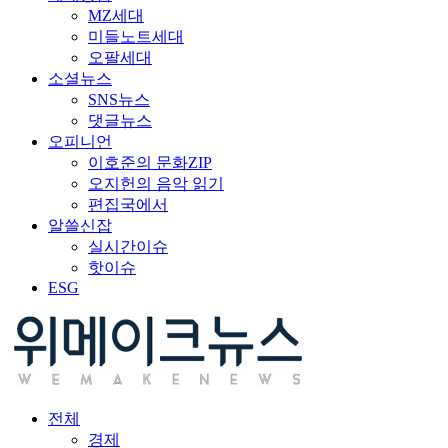
MZ세대
미들노트세대
오팔세대
소셜뉴스
SNS뉴스
댓글뉴스
오피니언
이호준의 문화ZIP
오지헌의 음악 읽기
편집국에서
알쓸신잡
실시간이슈
핫이슈
ESG
전체
경제