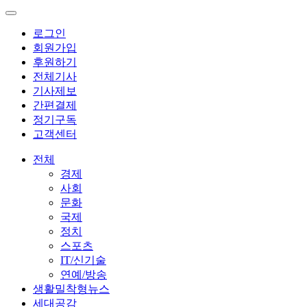
로그인
회원가입
후원하기
전체기사
기사제보
간편결제
정기구독
고객센터
전체
경제
사회
문화
국제
정치
스포츠
IT/신기술
연예/방송
생활밀착형뉴스
세대공감