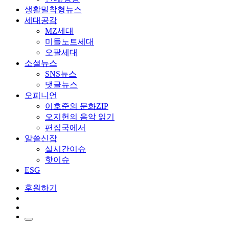
생활밀착형뉴스
세대공감
MZ세대
미들노트세대
오팔세대
소셜뉴스
SNS뉴스
댓글뉴스
오피니언
이호준의 문화ZIP
오지헌의 음악 읽기
편집국에서
알쓸신잡
실시간이슈
핫이슈
ESG
후원하기