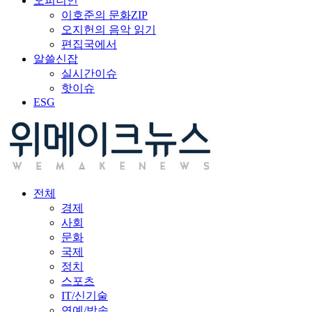
오피니언
이호준의 문화ZIP
오지헌의 음악 읽기
편집국에서
알쓸신잡
실시간이슈
핫이슈
ESG
전체
경제
사회
문화
국제
정치
스포츠
IT/신기술
연예/방송