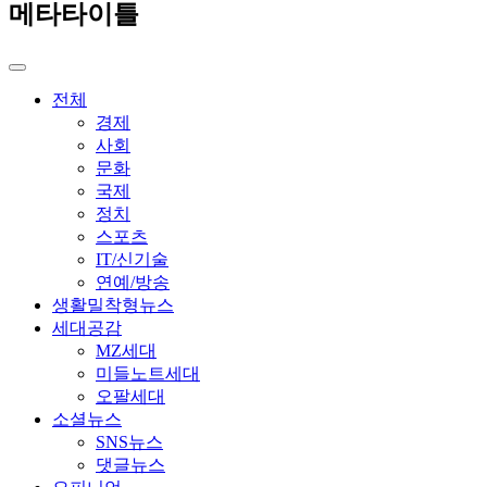
메타타이틀
전체
경제
사회
문화
국제
정치
스포츠
IT/신기술
연예/방송
생활밀착형뉴스
세대공감
MZ세대
미들노트세대
오팔세대
소셜뉴스
SNS뉴스
댓글뉴스