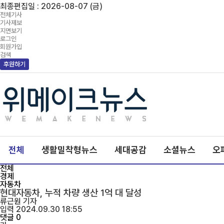
최종편집일 : 2026-08-07 (금)
전체기사
기사제보
지면보기
로그인
회원가입
검색
후원하기
메
타
전체
생활밀착형뉴스
세대공감
소셜뉴스
오
타
이
전체
틀
경제
자동차
현대자동차, 누적 차량 생산 1억 대 달성
류근원
기자
입력 2024.09.30 18:55
댓글 0