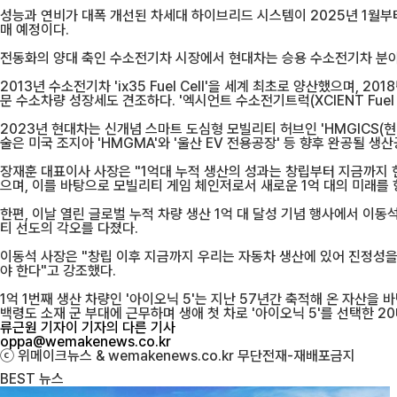
성능과 연비가 대폭 개선된 차세대 하이브리드 시스템이 2025년 1월부터 적용되
매 예정이다.
전동화의 양대 축인 수소전기차 시장에서 현대차는 승용 수소전기차 분야 
2013년 수소전기차 'ix35 Fuel Cell'을 세계 최초로 양산했으며,
문 수소차량 성장세도 견조하다. '엑시언트 수소전기트럭(XCIENT Fuel
2023년 현대차는 신개념 스마트 도심형 모빌리티 허브인 'HMGICS(현
술은 미국 조지아 'HMGMA'와 '울산 EV 전용공장' 등 향후 완공될 
장재훈 대표이사 사장은 "1억대 누적 생산의 성과는 창립부터 지금까지
으며, 이를 바탕으로 모빌리티 게임 체인저로서 새로운 1억 대의 미래를 
한편, 이날 열린 글로벌 누적 차량 생산 1억 대 달성 기념 행사에서 이
티 선도의 각오를 다졌다.
이동석 사장은 "창립 이후 지금까지 우리는 자동차 생산에 있어 진정성을 
야 한다"고 강조했다.
1억 1번째 생산 차량인 '아이오닉 5'는 지난 57년간 축적해 온 자산
백령도 소재 군 부대에 근무하며 생애 첫 차로 '아이오닉 5'를 선택한 2
류근원 기자
이 기자의 다른 기사
oppa@wemakenews.co.kr
ⓒ 위메이크뉴스 & wemakenews.co.kr 무단전재-재배포금지
BEST
뉴스