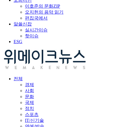
오피니언
이호준의 문화ZIP
오지헌의 음악 읽기
편집국에서
알쓸신잡
실시간이슈
핫이슈
ESG
전체
경제
사회
문화
국제
정치
스포츠
IT/신기술
연예/방송