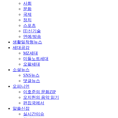
사회
문화
국제
정치
스포츠
IT/신기술
연예/방송
생활밀착형뉴스
세대공감
MZ세대
미들노트세대
오팔세대
소셜뉴스
SNS뉴스
댓글뉴스
오피니언
이호준의 문화ZIP
오지헌의 음악 읽기
편집국에서
알쓸신잡
실시간이슈