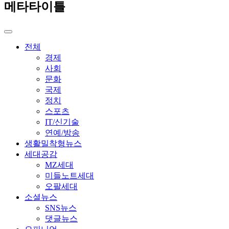
메타타이틀
전체
경제
사회
문화
국제
정치
스포츠
IT/신기술
연예/방송
생활밀착형뉴스
세대공감
MZ세대
미들노트세대
오팔세대
소셜뉴스
SNS뉴스
댓글뉴스