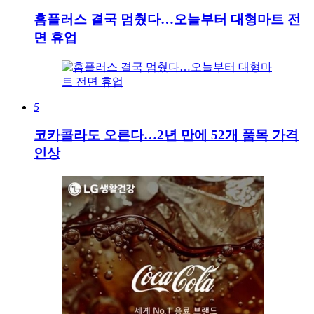
홈플러스 결국 멈췄다…오늘부터 대형마트 전
면 휴업
5
코카콜라도 오른다…2년 만에 52개 품목 가격
인상