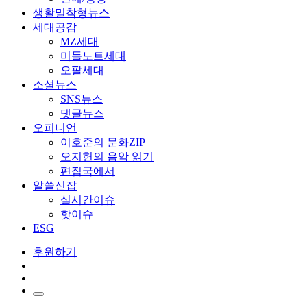
생활밀착형뉴스
세대공감
MZ세대
미들노트세대
오팔세대
소셜뉴스
SNS뉴스
댓글뉴스
오피니언
이호준의 문화ZIP
오지헌의 음악 읽기
편집국에서
알쓸신잡
실시간이슈
핫이슈
ESG
후원하기