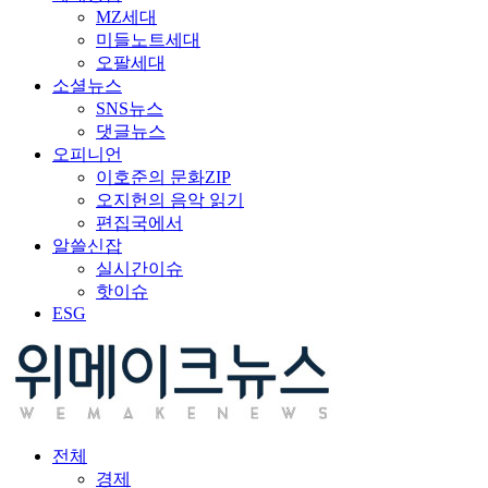
MZ세대
미들노트세대
오팔세대
소셜뉴스
SNS뉴스
댓글뉴스
오피니언
이호준의 문화ZIP
오지헌의 음악 읽기
편집국에서
알쓸신잡
실시간이슈
핫이슈
ESG
전체
경제