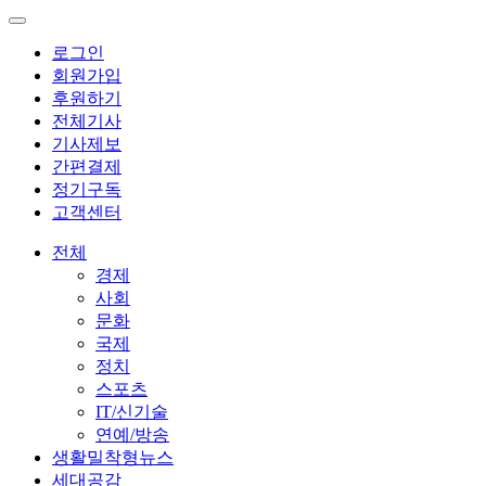
로그인
회원가입
후원하기
전체기사
기사제보
간편결제
정기구독
고객센터
전체
경제
사회
문화
국제
정치
스포츠
IT/신기술
연예/방송
생활밀착형뉴스
세대공감