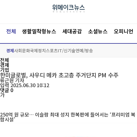
전체
생활밀착형뉴스
세대공감
소셜뉴스
오피니언
경제
사회
문화
국제
정치
스포츠
IT/신기술
연예/방송
전체
경제
기업
한미글로벌, 사우디 메카 초고층 주거단지 PM 수주
류근원
기자
입력 2025.06.30 10:12
댓글 0
가
250억 원 규모… 이슬람 최대 성지 한복판에 들어서는 ‘프리미엄 복
합시설’