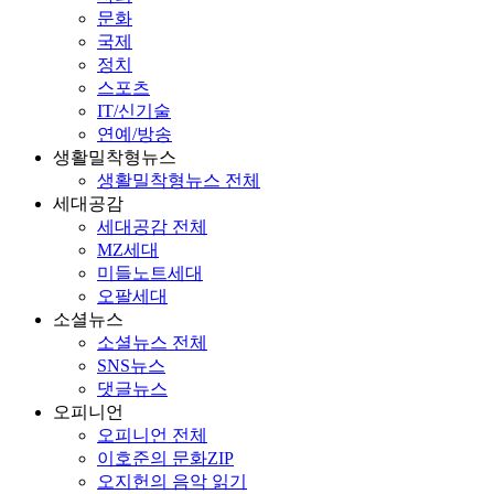
문화
국제
정치
스포츠
IT/신기술
연예/방송
생활밀착형뉴스
생활밀착형뉴스 전체
세대공감
세대공감 전체
MZ세대
미들노트세대
오팔세대
소셜뉴스
소셜뉴스 전체
SNS뉴스
댓글뉴스
오피니언
오피니언 전체
이호준의 문화ZIP
오지헌의 음악 읽기