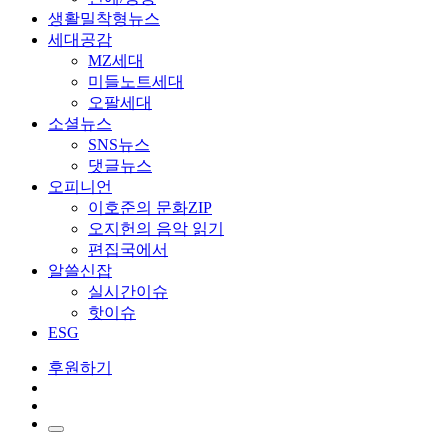
생활밀착형뉴스
세대공감
MZ세대
미들노트세대
오팔세대
소셜뉴스
SNS뉴스
댓글뉴스
오피니언
이호준의 문화ZIP
오지헌의 음악 읽기
편집국에서
알쓸신잡
실시간이슈
핫이슈
ESG
후원하기