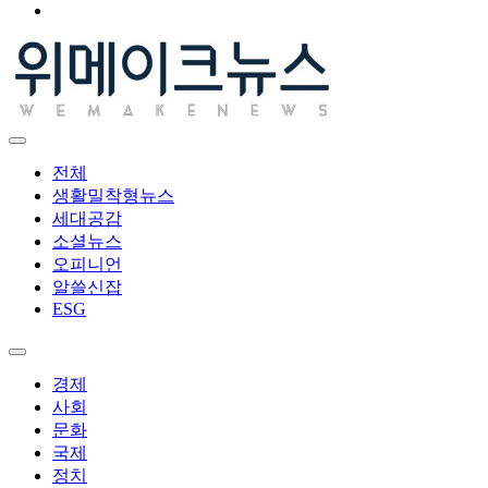
전체
생활밀착형뉴스
세대공감
소셜뉴스
오피니언
알쓸신잡
ESG
경제
사회
문화
국제
정치