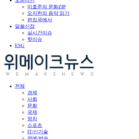
오피니언
이호준의 문화ZIP
오지헌의 음악 읽기
편집국에서
알쓸신잡
실시간이슈
핫이슈
ESG
전체
경제
사회
문화
국제
정치
스포츠
IT/신기술
연예/방송