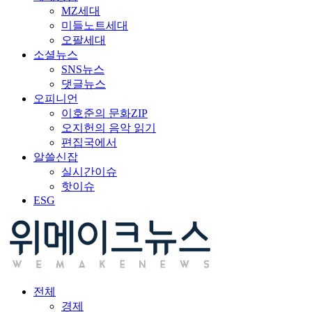
MZ세대
미들노트세대
오팔세대
소셜뉴스
SNS뉴스
댓글뉴스
오피니언
이호준의 문화ZIP
오지헌의 음악 읽기
편집국에서
알쓸신잡
실시간이슈
핫이슈
ESG
전체
경제