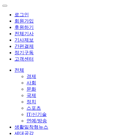
로그인
회원가입
후원하기
전체기사
기사제보
간편결제
정기구독
고객센터
전체
경제
사회
문화
국제
정치
스포츠
IT/신기술
연예/방송
생활밀착형뉴스
세대공감