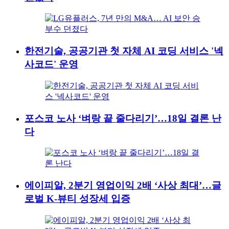
한전기술, 공공기관 첫 자체 AI 코딩 서비스 '넥
사코드' 운영
포스코 노사 ‘벼랑 끝 줄다리기’…18일 결론 난
다
에이피알, 2분기 영업이익 2배 ‘사상 최대’…글
로벌 K-뷰티 성장세 입증