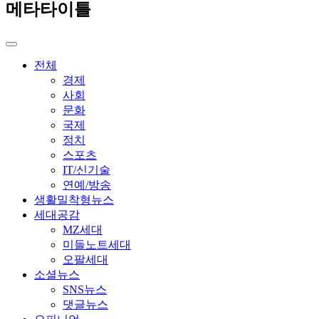
메타타이틀
전체
경제
사회
문화
국제
정치
스포츠
IT/신기술
연예/방송
생활밀착형뉴스
세대공감
MZ세대
미들노트세대
오팔세대
소셜뉴스
SNS뉴스
댓글뉴스