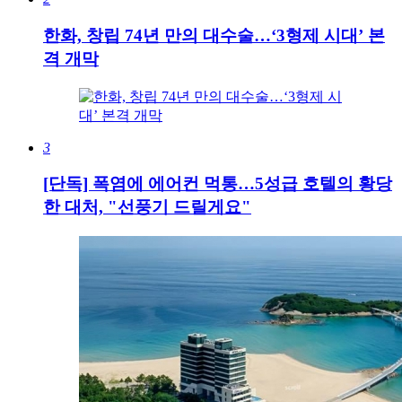
한화, 창립 74년 만의 대수술…‘3형제 시대’ 본
격 개막
3
[단독] 폭염에 에어컨 먹통…5성급 호텔의 황당
한 대처, "선풍기 드릴게요"