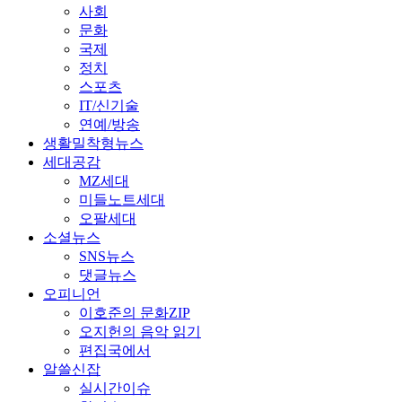
사회
문화
국제
정치
스포츠
IT/신기술
연예/방송
생활밀착형뉴스
세대공감
MZ세대
미들노트세대
오팔세대
소셜뉴스
SNS뉴스
댓글뉴스
오피니언
이호준의 문화ZIP
오지헌의 음악 읽기
편집국에서
알쓸신잡
실시간이슈