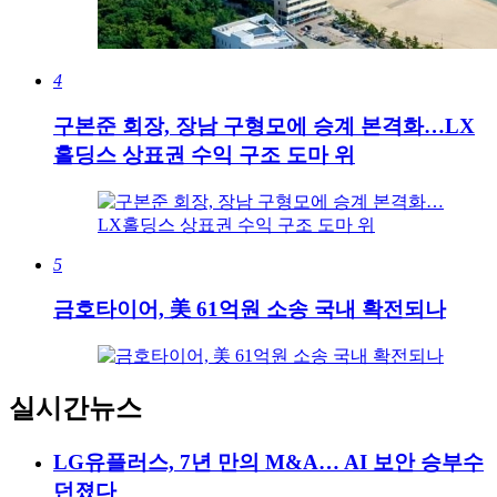
4
구본준 회장, 장남 구형모에 승계 본격화…LX
홀딩스 상표권 수익 구조 도마 위
5
금호타이어, 美 61억원 소송 국내 확전되나
실시간뉴스
LG유플러스, 7년 만의 M&A… AI 보안 승부수
던졌다