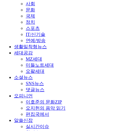
사회
문화
국제
정치
스포츠
IT/신기술
연예/방송
생활밀착형뉴스
세대공감
MZ세대
미들노트세대
오팔세대
소셜뉴스
SNS뉴스
댓글뉴스
오피니언
이호준의 문화ZIP
오지헌의 음악 읽기
편집국에서
알쓸신잡
실시간이슈