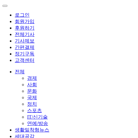
로그인
회원가입
후원하기
전체기사
기사제보
간편결제
정기구독
고객센터
전체
경제
사회
문화
국제
정치
스포츠
IT/신기술
연예/방송
생활밀착형뉴스
세대공감