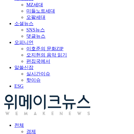
MZ세대
미들노트세대
오팔세대
소셜뉴스
SNS뉴스
댓글뉴스
오피니언
이호준의 문화ZIP
오지헌의 음악 읽기
편집국에서
알쓸신잡
실시간이슈
핫이슈
ESG
전체
경제