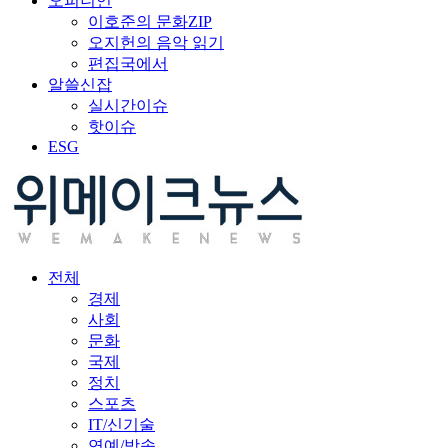
오피니언
이호준의 문화ZIP
오지헌의 음악 읽기
편집국에서
알쓸신잡
실시간이슈
핫이슈
ESG
전체
경제
사회
문화
국제
정치
스포츠
IT/신기술
연예/방송