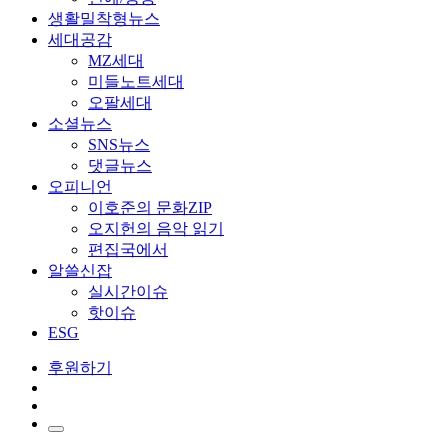
생활밀착형뉴스
세대공감
MZ세대
미들노트세대
오팔세대
소셜뉴스
SNS뉴스
댓글뉴스
오피니언
이호준의 문화ZIP
오지헌의 음악 읽기
편집국에서
알쓸신잡
실시간이슈
핫이슈
ESG
후원하기