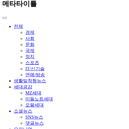
메타타이틀
전체
경제
사회
문화
국제
정치
스포츠
IT/신기술
연예/방송
생활밀착형뉴스
세대공감
MZ세대
미들노트세대
오팔세대
소셜뉴스
SNS뉴스
댓글뉴스