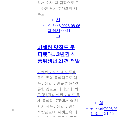
찰서 수사1과 팀장으로 근
무하던 당시 주가조작 의
혹으...
사
전
사
건/
2026.08.06
00:11
체
회
사
고
미쉐린 맛집도 못
피했다…3년간 식
품위생법 21건 적발
미쉐린 가이드에 이름을
올린 유명 음식점들도 식
품위생법 위반을 피해가지
못한 것으로 나타났다. 최
근 3년간 미쉐린 가이드 등
재 음식점 17곳에서 총 21
의
건의 식품위생법 위반이
전
사
료/
2026.0
적발됐으며, 위생교육 미
21:46
체
회
보