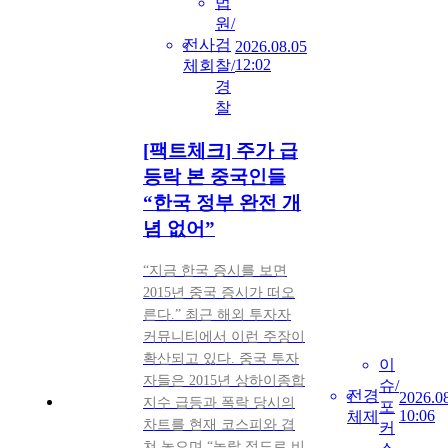
법
원/
전
사
검
2026.08.05
12:02
체
회
찰/
경
찰
[팩트체크] 주가 급
등락 본 중국인들
“한국 정부 완전 개
념 없어”
“지금 한국 증시를 보면
2015년 중국 증시가 떠오
른다.” 최근 해외 투자자
커뮤니티에서 이런 주장이
확산되고 있다. 중국 투자
이
자들은 2015년 상하이종합
슈/
전
경
2026.0
지수 급등과 폭락 당시의
포
10:06
체
제
차트를 현재 코스피와 겹
커
쳐 놓으며 “놀랄 정도로 비