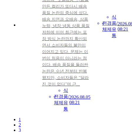
만든 컬리가 또다시 배송
품질 논란의 중심에 섰다.
식
배송 지연과 오배송, 상품
전
경
품/
2026.0
누락, 냉장·냉동 상품 품질
08:21
체
제
유
저하에 이어 최근에는 포
통
장 방식 논란까지 확산되
면서 소비자들의 불만이
이어지고 있다. 문제는 이
번이 처음이 아니라는 점
이다. 배송 품질을 둘러싼
논란은 수년 전부터 반복
됐지만, 소비자들은 “달라
진 것이 없다”며 근...
식
전
경
품/
2026.08.05
08:21
체
제
유
통
1
2
3