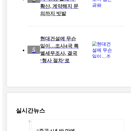
확산, 계약해지 문
의까지 빗발
현대건설에 무슨
일이…조사4국 특
5
별세무조사, 결국
‘형사 절차’로
실시간뉴스