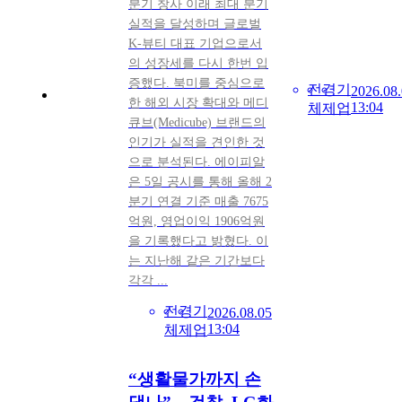
분기 창사 이래 최대 분기
실적을 달성하며 글로벌
K-뷰티 대표 기업으로서
의 성장세를 다시 한번 입
증했다. 북미를 중심으로
전
경
기
2026.08
한 해외 시장 확대와 메디
13:04
체
제
업
큐브(Medicube) 브랜드의
인기가 실적을 견인한 것
으로 분석된다. 에이피알
은 5일 공시를 통해 올해 2
분기 연결 기준 매출 7675
억원, 영업이익 1906억원
을 기록했다고 밝혔다. 이
는 지난해 같은 기간보다
각각 ...
전
경
기
2026.08.05
13:04
체
제
업
“생활물가까지 손