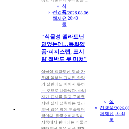
장균 기준규격 부적합을 ...
식
전
경
품/
2026.08.06
20:43
체
제
유
통
"식물성 멜라토닌
믿었는데…동화약
품·피지스랩, 표시
량 절반도 못 미쳐"
식물성 멜라토닌 제품 가
운데 일부는 표시된 함량
의 절반에도 미치지 못하
는 것으로 나타났다. 소비
자가 표시를 믿고 구매했
식
지만 실제 섭취하는 멜라
전
경
품/
2026.0
토닌 양은 크게 부족했던
16:33
체
제
유
셈이다. 한국소비자원이
통
시중에서 판매되는 식물성
멜라토닌 함유 식품 30개