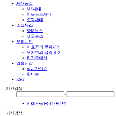
세대공감
MZ세대
미들노트세대
오팔세대
소셜뉴스
SNS뉴스
댓글뉴스
오피니언
이호준의 문화ZIP
오지헌의 음악 읽기
편집국에서
알쓸신잡
실시간이슈
핫이슈
ESG
기간검색
~
전체
오늘
1주
1개월
1년
기사검색