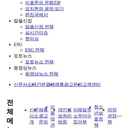
이호준의 문화ZIP
오지헌의 음악 읽기
편집국에서
알쓸신잡
알쓸신잡 전체
실시간이슈
핫이슈
ESG
ESG 전체
포토뉴스
포토뉴스 전체
동영상뉴스
동영상뉴스 전체
신문사소개
간편결제
제휴광고문의
고객센터
전
이
청소
신문
제휴
개인정
이메일주
저작
체
용
년보
사소
광고
보처리
소무단수
권정
약
호정
메
개
문의
방침
집거부
책
관
책