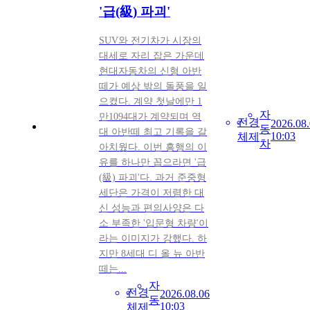
'급(級) 파괴'
SUV와 전기차가 시장의
대세로 자리 잡은 가운데
현대자동차의 신형 아반
떼가 예상 밖의 돌풍을 일
으켰다. 계약 첫날에만 1
자
만1094대가 계약되며 역
전
경
2026.08
동
대 아반떼 최고 기록을 갈
10:03
체
제
차
아치웠다. 이번 흥행의 이
유를 하나만 꼽으라면 '급
(級) 파괴'다. 과거 준중형
세단은 가격이 저렴한 대
신 성능과 편의사양은 다
소 부족한 '입문형 차량'이
라는 이미지가 강했다. 하
지만 8세대 디 올 뉴 아반
떼는...
자
전
경
2026.08.06
동
10:03
체
제