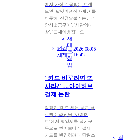
에서 가장 주목받는 브랜
드인 '달맞이광장바베큐'를
비롯해 '산청숯불가든', '석
암생소금구이', '세광양대
창', '교대이층집', '오...
재
테
전
경
2026.08.05
크/
16:45
체
제
창
업
"카드 바꾸려면 또
사라?"…아이허브
결제 논란
직장인 김 모 씨는 최근 글
로벌 온라인몰 ‘아이허
브’에서 영양제를 정기구
독으로 받아보다가 결제
카드를 변경하려다 당황스
식