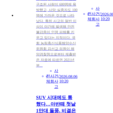
구조된 사람이 600명에 육
사
박했고, 사망·실종자도 100
전
사
건/
2026.0
명에 가까운 것으로 나타
10:20
체
회
사
났다. 특히 사고의 절반 이
고
상이 야간에 발생해 안전
불감증이 인명 피해를 키
우고 있다는 지적이다. 국
회 농림축산식품해양수산
위원회 김선교 의원이 해
양경찰청으로부터 제출받
은 자료에 따르면 2021년
부...
사
전
사
건/
2026.08.06
10:20
체
회
사
고
SUV 시대에도 통
했다…아반떼 첫날
1만대 돌풍, 비결은