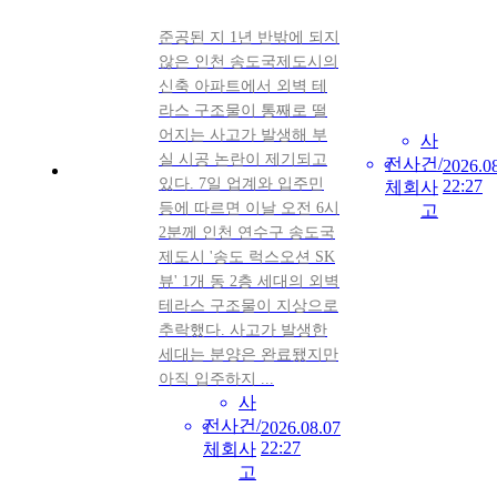
준공된 지 1년 반밖에 되지
않은 인천 송도국제도시의
신축 아파트에서 외벽 테
라스 구조물이 통째로 떨
어지는 사고가 발생해 부
사
실 시공 논란이 제기되고
전
사
건/
2026.0
있다. 7일 업계와 입주민
22:27
체
회
사
등에 따르면 이날 오전 6시
고
2분께 인천 연수구 송도국
제도시 '송도 럭스오션 SK
뷰' 1개 동 2층 세대의 외벽
테라스 구조물이 지상으로
추락했다. 사고가 발생한
세대는 분양은 완료됐지만
아직 입주하지 ...
사
전
사
건/
2026.08.07
22:27
체
회
사
고