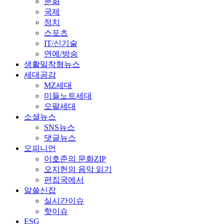
문화
국제
정치
스포츠
IT/신기술
연예/방송
생활밀착형뉴스
세대공감
MZ세대
미들노트세대
오팔세대
소셜뉴스
SNS뉴스
댓글뉴스
오피니언
이호준의 문화ZIP
오지헌의 음악 읽기
편집국에서
알쓸신잡
실시간이슈
핫이슈
ESG