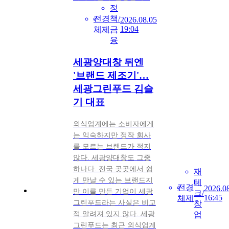
정
전
경
책/
2026.08.05
19:04
체
제
금
융
세광양대창 뒤엔
'브랜드 제조기'…
세광그린푸드 김슬
기 대표
외식업계에는 소비자에게
는 익숙하지만 정작 회사
를 모르는 브랜드가 적지
않다. 세광양대창도 그중
하나다. 전국 곳곳에서 쉽
재
게 만날 수 있는 브랜드지
테
전
경
2026.0
만 이를 만든 기업이 세광
크/
16:45
체
제
그린푸드라는 사실은 비교
창
적 알려져 있지 않다. 세광
업
그린푸드는 최근 외식업계