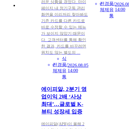
러운 상황을 겪었다. 마이
전
경
품/
2026.0
페이지 내 정기구독 관리
14:00
체
제
유
화면을 이리저리 찾아봐도
통
기존 카드를 다른 카드로
바로 수정할 수 있는 메뉴
가 보이지 않았기 때문이
다. 고객센터를 통해 확인
한 결과, 카드를 바꾸려면
원치도 않는 별도의 ...
식
전
경
품/
2026.08.05
14:00
체
제
유
통
에이피알, 2분기 영
업이익 2배 ‘사상
최대’…글로벌 K-
뷰티 성장세 입증
에이피알(APR)이 올해 2