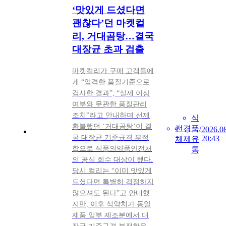
‘맛있게 드셨다면
괜찮다’던 마켓컬
리, 거대곰탕…결국
대장균 초과 검출
마켓컬리가 구매 고객들에
게 “엄격한 품질기준으로
검사한 결과”, “실제 이상
여부와 무관한 품질관리
조치”라고 안내하며 선제
식
환불했던 ‘거대곰탕’이 결
전
경
품/
2026.0
국 대장균 기준규격 부적
20:43
체
제
유
합으로 식품의약품안전처
통
의 공식 회수 대상이 됐다.
당시 컬리는 “이미 맛있게
드셨다면 특별히 걱정하지
않으셔도 된다”고 안내했
지만, 이후 식약처가 동일
제품 일부 제조분에서 대