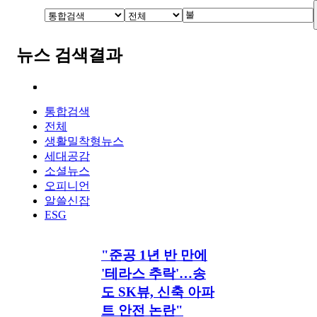
뉴스 검색결과
통합검색
전체
생활밀착형뉴스
세대공감
소셜뉴스
오피니언
알쓸신잡
ESG
"준공 1년 반 만에
'테라스 추락'…송
도 SK뷰, 신축 아파
트 안전 논란"