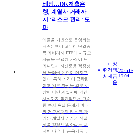
베팅…OK저축은
행, 계열사 거래까
지 ‘리스크 관리’ 도
마
예금을 기반으로 운영되는
저축은행이 고위험 단일종
목 레버리지 ETF에 대규모
자금을 운용한 사실이 드
정
러나면서 자산운용 적정성
전
경
책/
2026.0
을 둘러싼 논란이 커지고
19:04
체
제
금
있다. 특히 가격이 급락한
융
이후 일부 자산을 외부 시
장이 아닌 계열사에 넘긴
사실까지 확인되면서 단순
한 투자 손실 문제가 아니
라 저축은행의 리스크 관
리와 계열사 거래의 적절
성을 점검해야 한다는 지
적이 나온다. 금융감독...