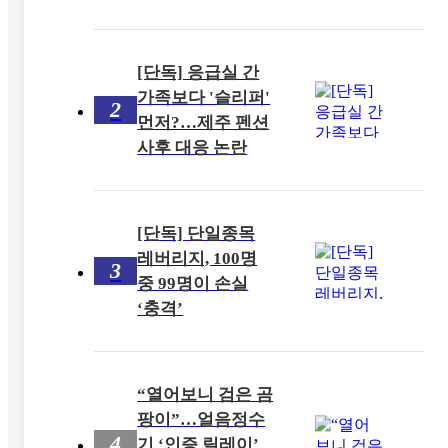
[단독] 응급실 간
가족보다 '슬리퍼'
2
먼저?…제주 펜션
사후 대응 논란
[단독] 단일종목
레버리지, 100명
3
중 99명이 손실
‘충격’
“열어보니 검은 곰
팡이”…얼음정수
4
기 ‘인증 릴레이’