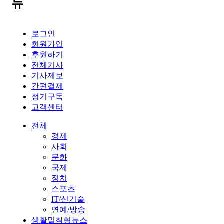
뉴
로그인
회원가입
후원하기
전체기사
기사제보
간편결제
정기구독
고객센터
전체
경제
사회
문화
국제
정치
스포츠
IT/신기술
연예/방송
생활밀착형뉴스