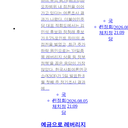
하며 부정 평가(46.8%)와
오차범위 내 접전을 이어
가고 있다는 여론조사 결
과가 나왔다. 더불어민주
국
당 대표 적합도에서는 김
전
정
회/
2026.0
민석 후보와 정청래 후보
21:09
체
치
정
가 0.5%포인트 차이의 초
당
접전을 벌였고, 최근 주가
하락 원인으로는 '단일종
목 레버리지 상품 등 정부
정책'을 꼽은 응답이 가장
많았다. 한국사회여론연구
소(KSOI)가 5일 발표한 8
월 첫째 주 정기조사 결과
에 ...
국
전
정
회/
2026.08.05
21:09
체
치
정
당
예금으로 레버리지