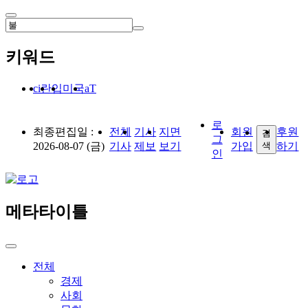
키워드
란
입
미국
ci
aT
로
최종편집일 :
전체
기사
지면
회원
후원
검
그
2026-08-07 (금)
기사
제보
보기
가입
색
하기
인
메타타이틀
전체
경제
사회