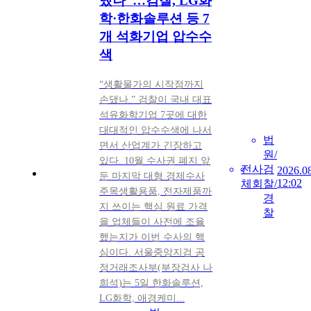
댔나”…검찰, LG화
학·한화솔루션 등 7
개 석화기업 압수수
색
“생활물가의 시작점까지
손댔나.” 검찰이 국내 대표
석유화학기업 7곳에 대한
대대적인 압수수색에 나서
법
면서 산업계가 긴장하고
원/
있다. 10월 수사권 폐지 앞
전
사
검
2026.0
둔 마지막 대형 경제수사
12:02
체
회
찰/
주목생활용품, 전자제품까
경
지 쓰이는 핵심 원료 가격
찰
을 업체들이 사전에 조율
했는지가 이번 수사의 핵
심이다. 서울중앙지검 공
정거래조사부(부장검사 나
희석)는 5일 한화솔루션,
LG화학, 애경케미...