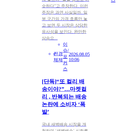
스
슷하다”고 주장한다. 이런
주장은 과연 사실일까. 일
부 구간의 가격 흐름만 놓
고 보면 두 시장은 상당한
유사성을 보인다. 완만한
상승으...
이
슈/
전
경
2026.08.05
포
10:06
체
제
커
스
[단독]“또 컬리 배
송이야?”…마켓컬
리 , 반복되는 배송
논란에 소비자 ‘폭
발’
국내 새벽배송 시장을 개
척하며 ‘샛별배송’ 신화를