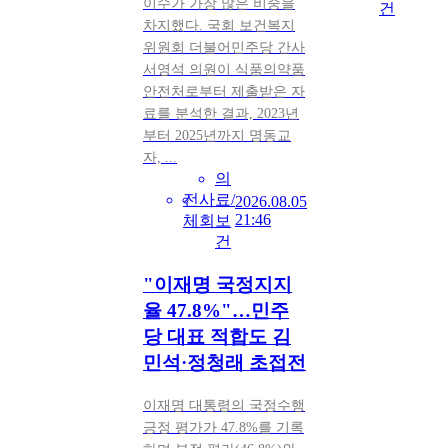
이수가 가장 많은 비중을
건
차지했다. 국회 보건복지
위원회 더불어민주당 간사
서영석 의원이 식품의약품
안전처로부터 제출받은 자
료를 분석한 결과, 2023년
부터 2025년까지 명동교
자, ...
의
전
사
료/
2026.08.05
21:46
체
회
보
건
"이재명 국정지지
율 47.8%"…민주
당 대표 적합도 김
민석·정청래 초접전
이재명 대통령의 국정수행
긍정 평가가 47.8%를 기록