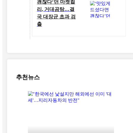
괜찮다’던 마켓컬
리, 거대곰탕…결
국 대장균 초과 검
출
추천뉴스