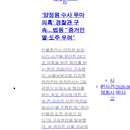
차
'양정원 수사 무마
의혹' 경찰관 구
속…법원 "증거인
멸·도주 우려"
인플루언서 양정원 씨의
사기 사건을 무마한 대가
로 금품을 받은 혐의를 받
는 현직 경찰관이 구속됐
다. 서울남부지법 김지현
사
영장전담 부장판사는 5일
전
사
건/
2026.0
공무상 비밀누설 혐의를
00:11
체
회
사
받는 송모 경감에 대한 구
고
속 전 피의자 심문(영장실
질심사)을 진행한 뒤 "증거
인멸과 도주 우려가 있
다"며 구속영장을 발부했
다. 송 경감은 서울 강남경