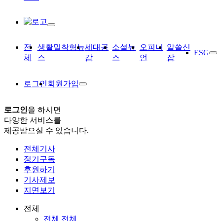
전
생활밀착형뉴
세대공
소셜뉴
오피니
알쓸신
ESG
체
스
감
스
언
잡
로그인
회원가입
로그인
을 하시면
다양한 서비스를
제공받으실 수 있습니다.
전체기사
정기구독
후원하기
기사제보
지면보기
전체
전체 전체