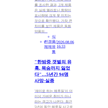
를 조사한 결과, 2개 제품
은 실제 멜라토닌 함량이
표시량에 크게 못 미치는
것으로 확인됐다. 가장 큰
차이를 보인 제품은 동화
약품의...
식
전
경
품/
2026.08.06
16:33
체
제
유
통
"한밤중 갯벌의 유
혹, 목숨까지 잃었
다"…5년간 94명
사망·실종
'재미로 하는 해루질'이 더
이상 가벼운 취미가 아니
라는 경고가 나온다. 최근
5년여 동안 해루질 사고로