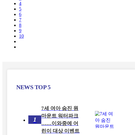
4
5
6
7
8
9
10
NEWS
TOP 5
7세 여아 숨진 원
마운트 워터파크
1
……이와중에 어
린이 대상 이벤트