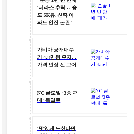
"준공 1년 반 만에
'테라스 추락'…송
도 SK뷰, 신축 아
파트 안전 논란"
가비아 공개매수
가 4.8만원 유지…
가격 인상 선 그어
NC 글로벌 ‘3종 편
대’ 독일로
‘맛있게 드셨다면