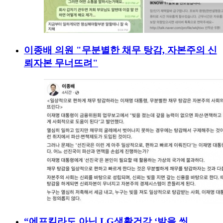
이종배 의원 "무분별한 채무 탕감, 자본주의 신
뢰자본 무너뜨려"
“에프킬라도 아닌 LG생활건강 ‘발을 씻