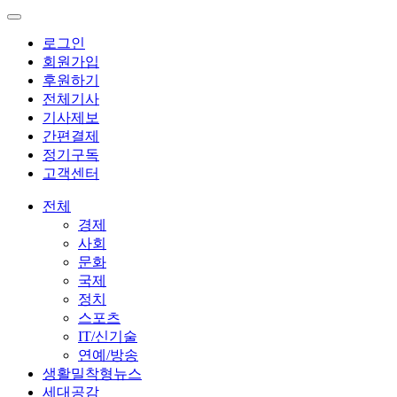
로그인
회원가입
후원하기
전체기사
기사제보
간편결제
정기구독
고객센터
전체
경제
사회
문화
국제
정치
스포츠
IT/신기술
연예/방송
생활밀착형뉴스
세대공감