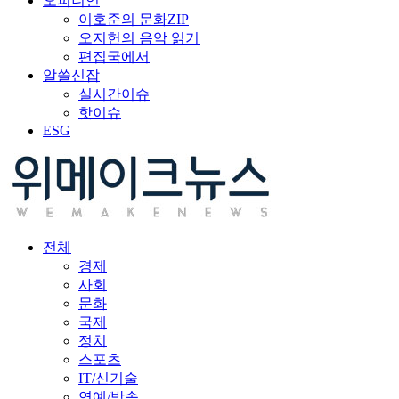
오피니언
이호준의 문화ZIP
오지헌의 음악 읽기
편집국에서
알쓸신잡
실시간이슈
핫이슈
ESG
전체
경제
사회
문화
국제
정치
스포츠
IT/신기술
연예/방송