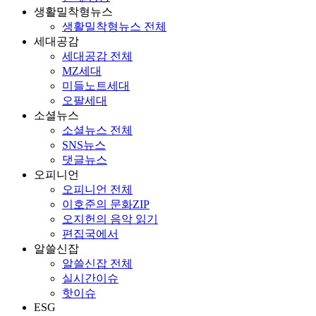
생활밀착형뉴스
생활밀착형뉴스 전체
세대공감
세대공감 전체
MZ세대
미들노트세대
오팔세대
소셜뉴스
소셜뉴스 전체
SNS뉴스
댓글뉴스
오피니언
오피니언 전체
이호준의 문화ZIP
오지헌의 음악 읽기
편집국에서
알쓸신잡
알쓸신잡 전체
실시간이슈
핫이슈
ESG