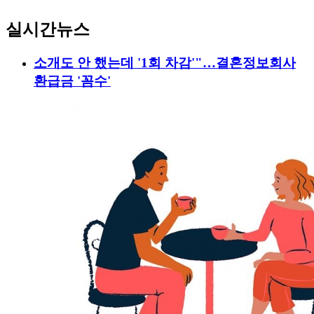
실시간뉴스
소개도 안 했는데 '1회 차감'"…결혼정보회사
환급금 '꼼수'