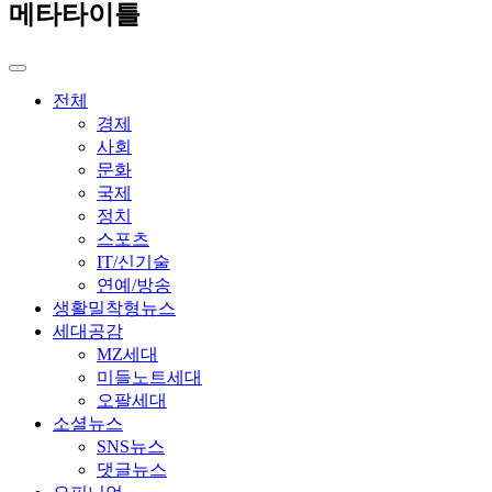
메타타이틀
전체
경제
사회
문화
국제
정치
스포츠
IT/신기술
연예/방송
생활밀착형뉴스
세대공감
MZ세대
미들노트세대
오팔세대
소셜뉴스
SNS뉴스
댓글뉴스