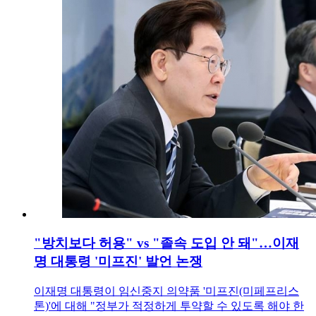
"방치보다 허용" vs "졸속 도입 안 돼"…이재
명 대통령 '미프진' 발언 논쟁
이재명 대통령이 임신중지 의약품 '미프진(미페프리스
톤)'에 대해 "정부가 적정하게 투약할 수 있도록 해야 한