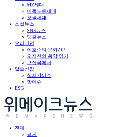
MZ세대
미들노트세대
오팔세대
소셜뉴스
SNS뉴스
댓글뉴스
오피니언
이호준의 문화ZIP
오지헌의 음악 읽기
편집국에서
알쓸신잡
실시간이슈
핫이슈
ESG
전체
경제