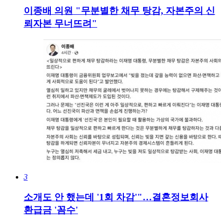
이종배 의원 "무분별한 채무 탕감, 자본주의 신
뢰자본 무너뜨려"
3
소개도 안 했는데 '1회 차감'"…결혼정보회사
환급금 '꼼수'