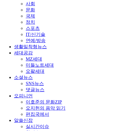
사회
문화
국제
정치
스포츠
IT/신기술
연예/방송
생활밀착형뉴스
세대공감
MZ세대
미들노트세대
오팔세대
소셜뉴스
SNS뉴스
댓글뉴스
오피니언
이호준의 문화ZIP
오지헌의 음악 읽기
편집국에서
알쓸신잡
실시간이슈