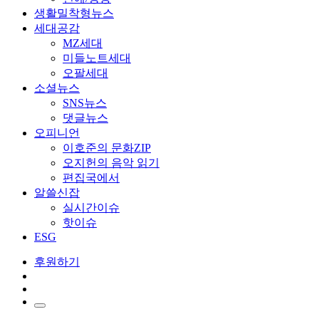
생활밀착형뉴스
세대공감
MZ세대
미들노트세대
오팔세대
소셜뉴스
SNS뉴스
댓글뉴스
오피니언
이호준의 문화ZIP
오지헌의 음악 읽기
편집국에서
알쓸신잡
실시간이슈
핫이슈
ESG
후원하기