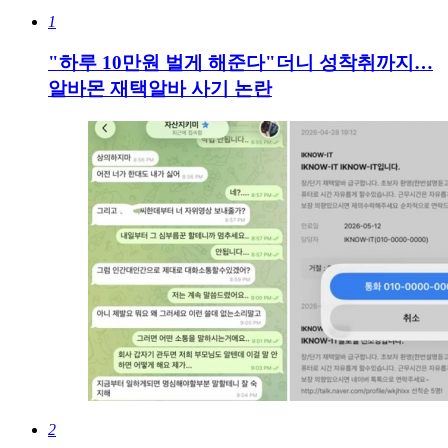
1
"하루 10만원 벌게 해준다"더니 성착취까지…
알바몬 재택알바 사기 논란
2