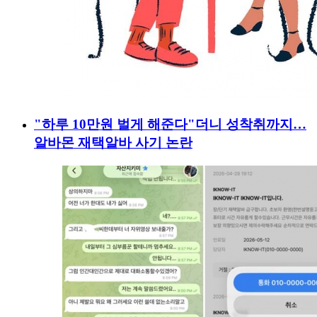
"하루 10만원 벌게 해준다"더니 성착취까지…
알바몬 재택알바 사기 논란