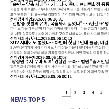
"숙면도 맞춤 시대"…가누다·까르마, 현대백화점 중
기능성 베개 브랜드 가누다(KANUDA)와 메모리폼 매트리스 브랜드 까
고객 맞춤형 수면 솔루션을 강화한다. 가누다와 까르마는 오는 11일부터 31일까지 현대백화점 중동점과 천호점에서 그랜드 오픈 기념 프
전체
경제
기업
2026.08.06 10:31
로모션을 진행한다고 밝혔다. 이번 신규 매장은 단순한 제
"한밤중 갯벌의 유혹, 목숨까지 잃었다"…5년간 94
'재미로 하는 해루질'이 더 이상 가벼운 취미가 아니라는 경고가 나온다.
고, 사망·실종자도 100명에 가까운 것으로 나타났다. 특히 사고의 절
전체
사회
사건/사고
2026.08.06 10:20
지적이다. 국회 농림축산식품해양수산위원회 김선교 의원이 해양경찰
SUV 시대에도 통했다…아반떼 첫날 1만대 돌풍, 비결은
SUV와 전기차가 시장의 대세로 자리 잡은 가운데 현대자동차의 신형 아
계약되며 역대 아반떼 최고 기록을 갈아치웠다. 이번 흥행의 이유를 하나만 꼽으라면 '급(級) 파괴'다. 과거 준중형 세단은 가격이 저렴한
전체
경제
자동차
2026.08.06 10:03
대신 성능과 편의사양은 다소 부족한 '입문형 차량'이라는 이미지가 강했다.
'양정원 수사 무마 의혹' 경찰관 구속…법원 "증거인멸
인플루언서 양정원 씨의 사기 사건을 무마한 대가로 금품을 받은 혐의를 받는 현직 경찰관이
부장판사는 5일 공무상 비밀누설 혐의를 받는 송모 경감에 대한 구속 전
전체
사회
사건/사고
2026.08.06 00:11
가 있다"며 구속영장을 발부했다. 송 경감은 서울 강
1
2
3
4
5
NEWS
TOP 5