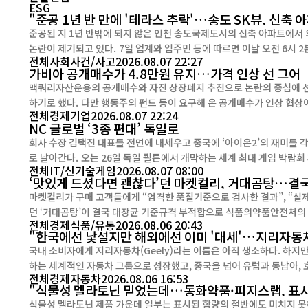
ESG
"준공 1년 반 만에 '테라스 추락'…송도 SK뷰, 신축 
준공된 지 1년 반밖에 되지 않은 인천 송도국제도시의 신축 아파트에서
논란이 제기되고 있다. 7일 업계와 입주민 등에 따르면 이날 오전 6시 2분께 인천 연수구 송도국제도시 '송도 럭스오션 SK뷰' 1개 동 2층
전체
사회
사건/사고
2026.08.07 22:27
세대의 외벽 테라스 구조물이 지상으로 추
가비아 공개매수가 4.8만원 유지…가격 인상 선 그어
맥쿼리자산운용의 공개매수와 자진 상장폐지 추진으로 논란의 중심에 선
하기로 했다. 다만 행동주의 펀드 등이 요구해 온 공개매수가 인상 협상이나 다른 인수 후보를 찾는 절차까지 곧바로 나서지는 않기로 하면
전체
경제
기업
2026.08.07 22:24
NC 글로벌 ‘3종 편대’ 독일로
회사 수장 김택진 대표를 전면에 내세우고 중국에 ‘아이온2’의 재미를 
로 날아간다. 오는 26일 독일 쾰른에서 개막하는 세계 최대 게임 박람회 게임스컴(gamescom)에 ‘아이온2’(AION2)를 비롯해 ‘신더
전체
IT/신기술
게임
2026.08.07 08:00
시티’(CINDER CITY)와 ’프로젝트 본파이어‘(Project Bonfire) ...
‘맛있게 드셨다면 괜찮다’던 마켓컬리, 거대곰탕…결국
마켓컬리가 구매 고객들에게 “엄격한 품질기준으로 검사한 결과”, “실
던 ‘거대곰탕’이 결국 대장균 기준규격 부적합으로 식품의약품안전처의 공식 회수 대상이 됐다. 당시 
전체
경제
식품/유통
2026.08.06 20:43
히 걱정하지 않으셔도 된다”고 안내했지만, 이후 식약처가 동일 제품 일
"한국에선 낯설지만 해외에선 이미 '대세'…지리자동
국내 소비자에게 지리자동차(Geely)라는 이름은 아직 생소하다. 하지만
하는 세계적인 자동차 그룹으로 성장했고, 중국을 넘어 유럽과 동남아, 호주 등에서 
전체
경제
자동차
2026.08.06 16:53
봐도 성장세는 뚜렷하다. 지리자동차그룹은 지난 7월 글로벌 판매...
"식물성 멜라토닌 믿었는데…동화약품·피지스랩, 표시
식물성 멜라토닌 제품 가운데 일부는 표시된 함량의 절반에도 미치지 못