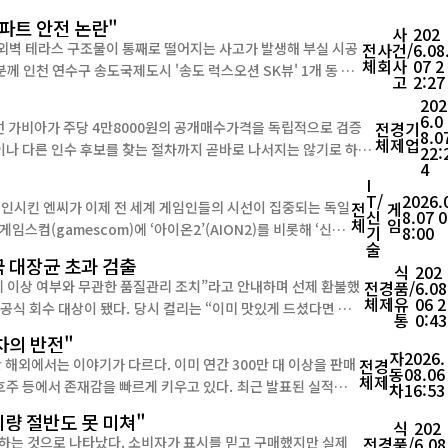
아파트 안전 논란"
사
202
 외벽 테라스 구조물이 통째로 떨어지는 사고가 발생해 부실 시공
전
사
건/
6.08
체
회
사
07 2
고
2:27
락했다. 사고가 발생한 세대는 분양은 완료됐지만 아직 입주하지 ...
202
6.0
 가비아가 주당 4만8000원의 공개매수가격을 독립적으로 검증
전
경
기
8.0
체
제
업
22:
4
서, 가비아 이사회가 일반주주의 이익을 얼마나 적극적으로 보호할지가 다시 쟁점으로 떠오를 전망이다. 7일 ...
I
T/
2026.
각인시킨 엔씨가 이제 전 세계 게임인들의 시선이 집중되는 독일
전
게
신
8.07 0
체
임
기
8:00
술
 대장균 초과 검출
식
202
제 이상 여부와 무관한 품질관리 조치”라고 안내하며 선제 환불했
전
경
품/
6.08
체
제
유
06 2
컬리는 “이미 맛있게 드셨다면 특별
통
0:43
부 제조분에서 대장균 기준규격 부적합을 ...
차의 반전"
자
2026.
 해외에서는 이야기가 다르다. 이미 연간 300만 대 이상을 판매
전
경
동
08.06
체
제
존재감을 빠르게 키우고 있다. 최근 발표된 실적만
차
16:53
량 절반도 못 미쳐"
식
202
하는 것으로 나타났다. 소비자가 표시를 믿고 구매했지만 실제
전
경
품/
6.08