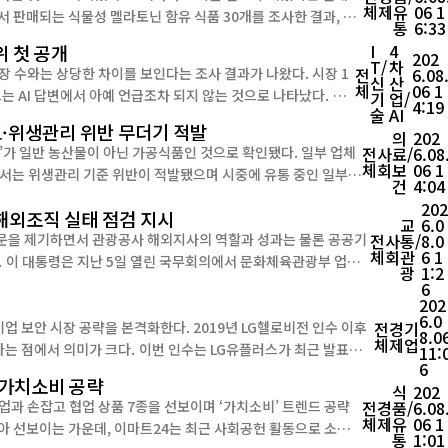
체
제
유
06 1
통
6:33
제품은 실제 멜라토닌 함량이 표시량에 크게 못 미치는 것으로 확인됐다. 가장 큰 차이를 보인 제품은 동화약품의...
위 첫 공개
I
4
202
T/
차
장 수와는 상당한 차이를 보인다는 조사 결과가 나왔다. 시장 1
전
6.08
신
산
체
06 1
 AI 답변에서 아예 언급조차 되지 않는 것으로 나타났다. ㈜
기
업/
4:19
술
AI
야 30개 카테고리, 715개 브랜드를 대상으로 한 국내 최초의 AI
고·위생관리 위반 무더기 적발
의
202
일반 농산물이 아닌 가공식품인 것으로 확인됐다. 일부 업체
전
사
료/
6.08
체
회
보
06 1
서는 위생관리 기준 위반이 적발됐으며 시중에 유통 중인 일부
건
4:04
 것으로 나타났다. 식품의약품안전처는 6일 ‘스테비아 토마토’에 대한 온...
20
 해외조직 실태 점검 지시
교
6.0
문을 제기하면서 관광공사 해외지사의 역할과 성과는 물론 공공기
전
사
통/
8.0
체
회
관
6 1
업무
광
1:2
한 뒤, 정부가 민간 관광업계의 역할까지 수행하는 것이 적절한지,
6
202
6.0
본격화한다. 2019년 LG헬로비전 인수 이후
전
경
기
8.0
체
제
업
이번 인수는 LG유플러스가 최근 발표한
11:
6
드 확산으로 사이버 위협이 고도화되...
 가치소비 공략
식
202
과 손잡고 협업 상품 7종을 선보이며 ‘가치소비’ 트렌드 공략
전
경
품/
6.08
체
제
유
06 1
통
1:01