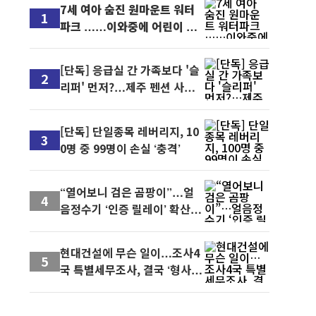
7세 여아 숨진 원마운트 워터
1
파크 ……이와중에 어린이 대
상 이벤트
[단독] 응급실 간 가족보다 '슬
2
리퍼' 먼저?…제주 펜션 사후
대응 논란
[단독] 단일종목 레버리지, 10
3
0명 중 99명이 손실 ‘충격’
“열어보니 검은 곰팡이”…얼
4
음정수기 ‘인증 릴레이’ 확산,
계약해지 문의까지 빗발
현대건설에 무슨 일이…조사4
5
국 특별세무조사, 결국 ‘형사
절차’로