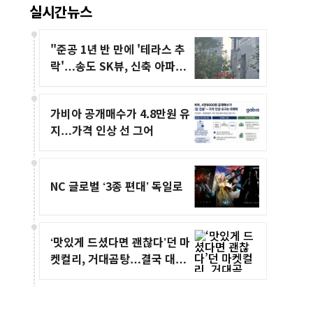
실시간뉴스
"준공 1년 반 만에 '테라스 추
락'…송도 SK뷰, 신축 아파트
안전 논란"
가비아 공개매수가 4.8만원 유
지…가격 인상 선 그어
NC 글로벌 ‘3종 편대’ 독일로
‘맛있게 드셨다면 괜찮다’던 마
켓컬리, 거대곰탕…결국 대장
균 초과 검출