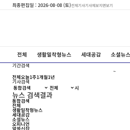
최종편집일 : 2026-08-08 (토)
전체기사
기사제보
지면보기
전체
생활밀착형뉴스
세대공감
소셜뉴
기간검색
~
전체
오늘
1주
1개월
1년
기사검색
뉴스 검색결과
통합검색
전체
생활밀착형뉴스
세대공감
소셜뉴스
오피니언
알쓸신잡