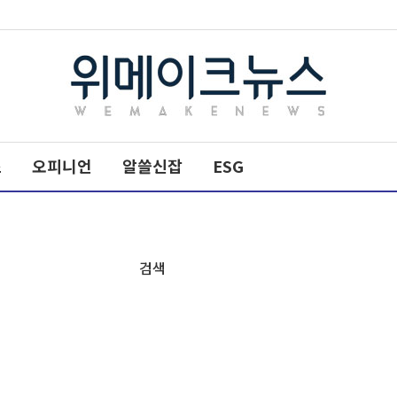
메
타
스
오피니언
타
알쓸신잡
ESG
이
틀
검색