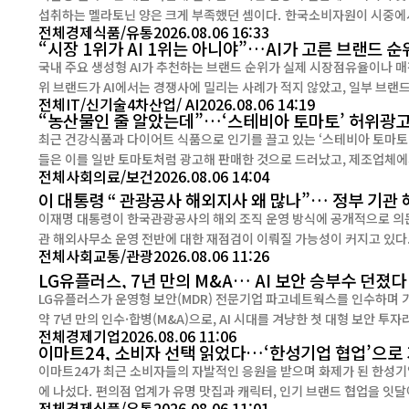
섭취하는 멜라토닌 양은 크게 부족했던 셈이다. 한국소비자원이 시중에서 판매되는 식물성 멜라토닌 함유 식품 30개를 조사한 결과, 2개
전체
경제
식품/유통
2026.08.06 16:33
“시장 1위가 AI 1위는 아니야”…AI가 고른 브랜드 순
국내 주요 생성형 AI가 추천하는 브랜드 순위가 실제 시장점유율이나 매
위 브랜드가 AI에서는 경쟁사에 밀리는 사례가 적지 않았고, 일부 브랜드는
전체
IT/신기술
4차산업/ AI
2026.08.06 14:19
에이아이빅스랩(AIBIX lab)은 6일 식품·외식(F&B) 및 프랜차이즈 분
“농산물인 줄 알았는데”…‘스테비아 토마토’ 허위광
브랜드 경쟁력 ...
최근 건강식품과 다이어트 식품으로 인기를 끌고 있는 ‘스테비아 토마토’가 
들은 이를 일반 토마토처럼 광고해 판매한 것으로 드러났고, 제조업체에
전체
사회
의료/보건
2026.08.06 14:04
제품에서는 대장균 기준까지 초과한
이 대통령 “ 관광공사 해외지사 왜 많나”… 정부 기관
이재명 대통령이 한국관광공사의 해외 조직 운영 방식에 공개적으로 의
관 해외사무소 운영 전반에 대한 재점검이 이뤄질 가능성이 커지고 있다. 이 대통령은 지난 5일 열린 국무회의에서 문화체육관광부 
전체
사회
교통/관광
2026.08.06 11:26
보고를 받던 중 한국관광공사의 조직 규모와 해외지사 운영 현황을 확인
LG유플러스, 7년 만의 M&A… AI 보안 승부수 던졌다
해외조직...
LG유플러스가 운영형 보안(MDR) 전문기업 파고네트웍스를 인수하며 기업 보안 시장 공략을 
약 7년 만의 인수·합병(M&A)으로, AI 시대를 겨냥한 첫 대형 보안 투자라는 점에서 의미가 크다. 
전체
경제
기업
2026.08.06 11:06
‘시큐어 AI(Secure AI)’ 전략의 첫 실행 사례다. 생성형 AI와 클라우
이마트24, 소비자 선택 읽었다…‘한성기업 협업’으로
이마트24가 최근 소비자들의 자발적인 응원을 받으며 화제가 된 한성기업
에 나섰다. 편의점 업계가 유명 맛집과 캐릭터, 인기 브랜드 협업을 잇달아 선보이는 가운데, 이마트24는 최근 사회공헌 활동으로 소비자
전체
경제
식품/유통
2026.08.06 11:01