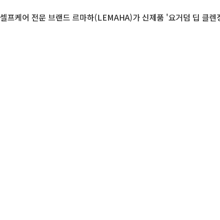
셀프케어 전문 브랜드 르마하(LEMAHA)가 신제품 '요거덤 딥 클