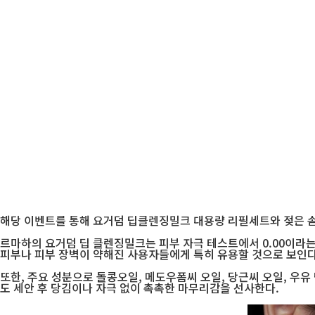
해당 이벤트를 통해 요거덤 딥클렌징밀크 대용량 리필세트와 젖은 솜 
르마하의 요거덤 딥 클렌징밀크는 피부 자극 테스트에서 0.00이라는
피부나 피부 장벽이 약해진 사용자들에게 특히 유용할 것으로 보인다
또한, 주요 성분으로 돌콩오일, 메도우폼씨 오일, 당근씨 오일, 우
도 세안 후 당김이나 자극 없이 촉촉한 마무리감을 선사한다.