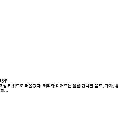
전쟁'
...