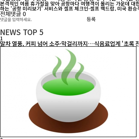
본격적인 여름 휴가철을 맞아 공항마다 여행객이 몰리는 가운데 대한항공이 공항에서 대
하는 '공항 미리보기' 서비스와 셀프 체크인·셀프 백드랍, 미국 환승객을
전체댓글
0
등록
NEWS
TOP 5
1
말차 열풍, 커피 넘어 소주·막걸리까지…식음료업계 '초록 