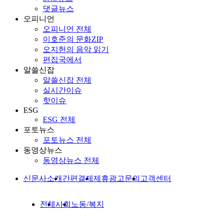
댓글뉴스
오피니언
오피니언 전체
이호준의 문화ZIP
오지헌의 음악 읽기
편집국에서
알쓸신잡
알쓸신잡 전체
실시간이슈
핫이슈
ESG
ESG 전체
포토뉴스
포토뉴스 전체
동영상뉴스
동영상뉴스 전체
신문사소개
간편결제
제휴광고문의
고객센터
전체
사회
노동/복지