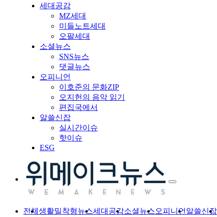
세대공감
MZ세대
미들노트세대
오팔세대
소셜뉴스
SNS뉴스
댓글뉴스
오피니언
이호준의 문화ZIP
오지헌의 음악 읽기
편집국에서
알쓸신잡
실시간이슈
핫이슈
ESG
전체
생활밀착형뉴스
세대공감
소셜뉴스
오피니언
알쓸신잡