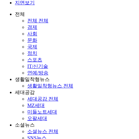
지면보기
전체
전체 전체
경제
사회
문화
국제
정치
스포츠
IT/신기술
연예/방송
생활밀착형뉴스
생활밀착형뉴스 전체
세대공감
세대공감 전체
MZ세대
미들노트세대
오팔세대
소셜뉴스
소셜뉴스 전체
SNS뉴스