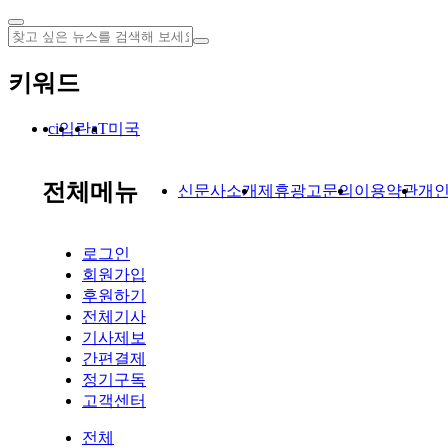
키워드
입
란
미국
ci
aT
전체메뉴
신문사소개
제휴광고문의
이용약관
개
로그인
회원가입
후원하기
전체기사
기사제보
간편결제
정기구독
고객센터
전체