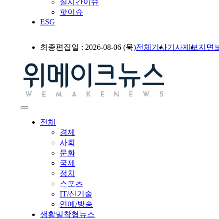
실시간이슈
핫이슈
ESG
최종편집일 : 2026-08-06 (목)
전체기사
기사제보
지면
전체
경제
사회
문화
국제
정치
스포츠
IT/신기술
연예/방송
생활밀착형뉴스