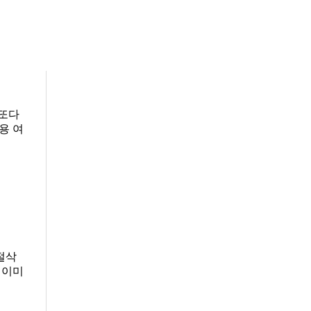
 또다
용 여
절삭
 이미