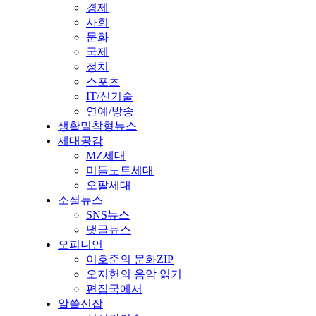
경제
사회
문화
국제
정치
스포츠
IT/신기술
연예/방송
생활밀착형뉴스
세대공감
MZ세대
미들노트세대
오팔세대
소셜뉴스
SNS뉴스
댓글뉴스
오피니언
이호준의 문화ZIP
오지헌의 음악 읽기
편집국에서
알쓸신잡