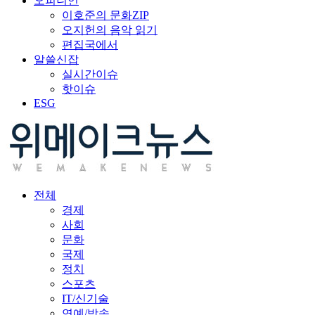
오피니언
이호준의 문화ZIP
오지헌의 음악 읽기
편집국에서
알쓸신잡
실시간이슈
핫이슈
ESG
전체
경제
사회
문화
국제
정치
스포츠
IT/신기술
연예/방송