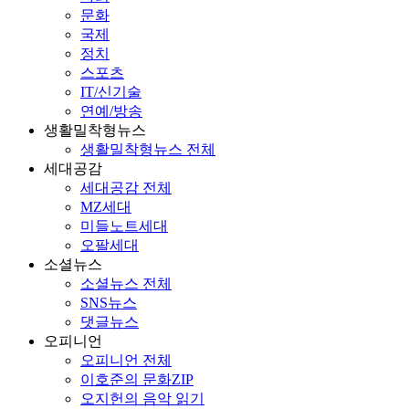
문화
국제
정치
스포츠
IT/신기술
연예/방송
생활밀착형뉴스
생활밀착형뉴스 전체
세대공감
세대공감 전체
MZ세대
미들노트세대
오팔세대
소셜뉴스
소셜뉴스 전체
SNS뉴스
댓글뉴스
오피니언
오피니언 전체
이호준의 문화ZIP
오지헌의 음악 읽기