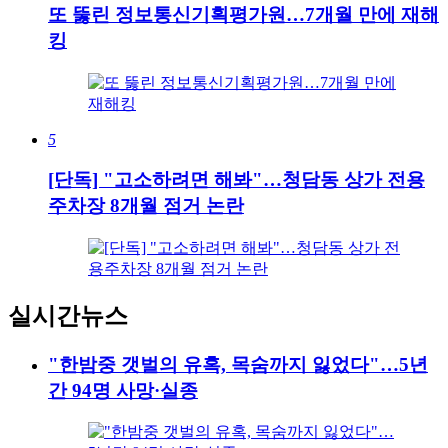
또 뚫린 정보통신기획평가원…7개월 만에 재해
킹
5
[단독] "고소하려면 해봐"…청담동 상가 전용
주차장 8개월 점거 논란
실시간뉴스
"한밤중 갯벌의 유혹, 목숨까지 잃었다"…5년
간 94명 사망·실종