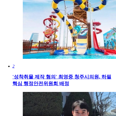
2
'성착취물 제작 혐의' 최영중 청주시의원, 하필
핵심 행정안전위원회 배정