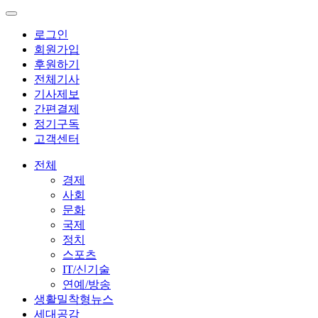
로그인
회원가입
후원하기
전체기사
기사제보
간편결제
정기구독
고객센터
전체
경제
사회
문화
국제
정치
스포츠
IT/신기술
연예/방송
생활밀착형뉴스
세대공감