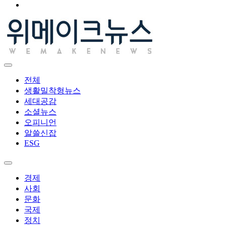
전체
생활밀착형뉴스
세대공감
소셜뉴스
오피니언
알쓸신잡
ESG
경제
사회
문화
국제
정치