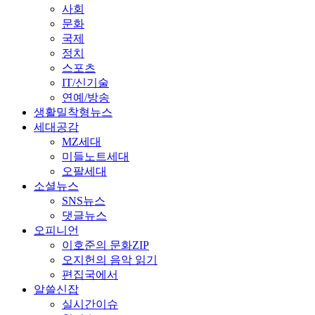
사회
문화
국제
정치
스포츠
IT/신기술
연예/방송
생활밀착형뉴스
세대공감
MZ세대
미들노트세대
오팔세대
소셜뉴스
SNS뉴스
댓글뉴스
오피니언
이호준의 문화ZIP
오지헌의 음악 읽기
편집국에서
알쓸신잡
실시간이슈