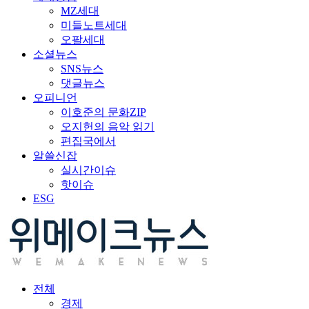
MZ세대
미들노트세대
오팔세대
소셜뉴스
SNS뉴스
댓글뉴스
오피니언
이호준의 문화ZIP
오지헌의 음악 읽기
편집국에서
알쓸신잡
실시간이슈
핫이슈
ESG
전체
경제