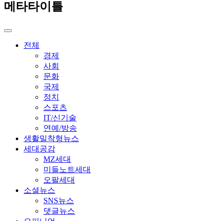
메타타이틀
전체
경제
사회
문화
국제
정치
스포츠
IT/신기술
연예/방송
생활밀착형뉴스
세대공감
MZ세대
미들노트세대
오팔세대
소셜뉴스
SNS뉴스
댓글뉴스