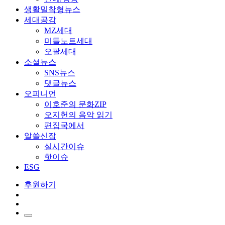
생활밀착형뉴스
세대공감
MZ세대
미들노트세대
오팔세대
소셜뉴스
SNS뉴스
댓글뉴스
오피니언
이호준의 문화ZIP
오지헌의 음악 읽기
편집국에서
알쓸신잡
실시간이슈
핫이슈
ESG
후원하기