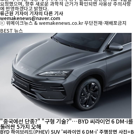
요청했으며, 향후 새로운 과학적 근거가 확인되면 사용상 주의사항
에 반영하겠다고 밝혔다.
류근원 기자
이 기자의 다른 기사
wemakenews@naver.com
ⓒ 위메이크뉴스 & wemakenews.co.kr 무단전재-재배포금지
BEST
뉴스
"중국에선 단종?" "구형 기술?"…BYD 씨라이언 6 DM-i를
둘러싼 5가지 오해
BYD 하이브리드(PHEV) SUV '씨라이언 6 DM-i' 주행장면 사진=B