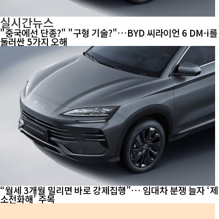
실시간뉴스
"중국에선 단종?" "구형 기술?"…BYD 씨라이언 6 DM-i를
둘러싼 5가지 오해
“월세 3개월 밀리면 바로 강제집행”… 임대차 분쟁 늘자 ‘제
소전화해’ 주목