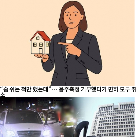
“숨 쉬는 척만 했는데”… 음주측정 거부했다가 면허 모두 취
소