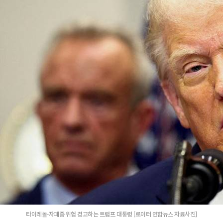
타이레놀-자폐증 위험 경고하는 트럼프 대통령 [로이터 연합뉴스 자료사진]