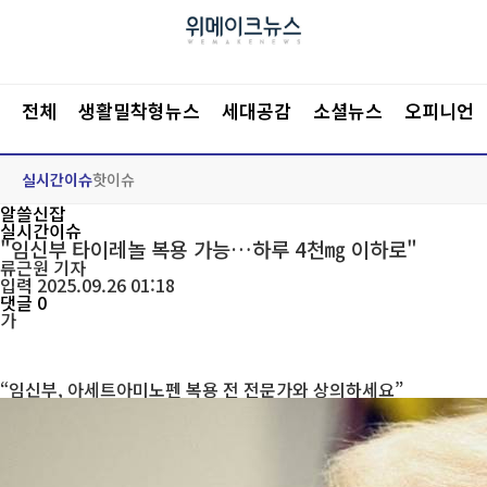
전체
생활밀착형뉴스
세대공감
소셜뉴스
오피니언
실시간이슈
핫이슈
알쓸신잡
실시간이슈
"임신부 타이레놀 복용 가능…하루 4천㎎ 이하로"
류근원
기자
입력 2025.09.26 01:18
댓글 0
가
“임신부, 아세트아미노펜 복용 전 전문가와 상의하세요”