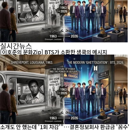
실시간뉴스
[이호준의 문화Zip] BTS가 소환한 샘쿡의 메시지
소개도 안 했는데 '1회 차감'"…결혼정보회사 환급금 '꼼수'