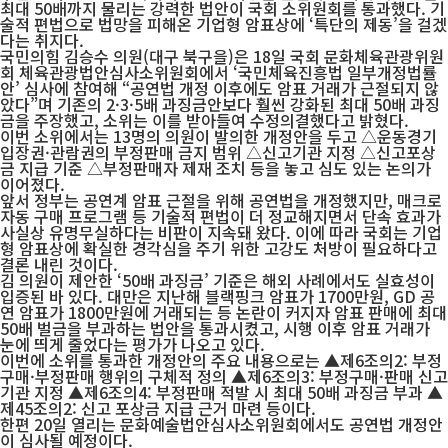
최대 50배까지 물리는 강력한 법안이 국회 소위원회를 통과했다. 기
술적 편법으로 법망을 피해온 기업형 암표상에 ‘특단의 제동’을 걸겠
다는 취지다.
국민의힘 김승수 의원(대구 북구을)은 18일 국회 문화체육관광위원
회 체육관광법안심사소위원회에서 ‘국민체육진흥법 일부개정법률
안’ 심사에 참여해 “공연법 개정 이후에도 암표 거래가 근절되지 않
았다”며 기존의 2·3·5배 과징금안보다 훨씬 강화된 최대 50배 과징
금을 주장했고, 소위는 이를 받아들여 수정의결했다고 밝혔다.
이번 소위에서는 13명의 의원이 발의한 개정안을 두고 △운동경기
입장권·관람권의 부정판매 금지 범위 △신고기관 지정 △신고포상
금 지급 기준 △부정판매자 제재 조치 등을 놓고 심도 있는 논의가
이어졌다.
앞서 정부는 공연계 암표 근절을 위해 공연법을 개정했지만, 매크로
자동 구매 프로그램 등 기술적 편법이 더 정교해지면서 단속 효과가
사실상 유명무실하다는 비판이 지속돼 왔다. 이에 따라 국회는 기업
형 암표상에 확실한 경각심을 주기 위한 고강도 처방이 필요하다고
결론 내린 것이다.
김 의원이 제안한 ‘50배 과징금’ 기준은 해외 사례에서도 실효성이
입증된 바 있다. 대만은 지난해 블랙핑크 암표가 1700만원, GD 공
연 암표가 1800만원에 거래되는 등 논란이 커지자 암표 판매에 최대
50배 벌금을 부과하는 법안을 통과시켰고, 시행 이후 암표 거래가
눈에 띄게 줄었다는 평가가 나오고 있다.
이번에 소위를 통과한 개정안의 주요 내용으로는 ▲제6조의2: 부정
구매·부정판매 행위의 구체적 정의 ▲제6조의3: 부정구매·판매 신고
기관 지정 ▲제6조의4: 부정판매 적발 시 최대 50배 과징금 부과 ▲
제45조의2: 신고 포상금 지급 근거 마련 등이다.
한편 20일 열리는 문화예술법안심사소위원회에서도 공연법 개정안
이 심사될 예정이다.