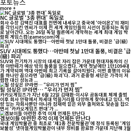
포토뉴스
more +
NC 글로벌 ‘3종 편대’ 독일로
회사 수장 김택진 대표를 전면에 내세우고 중국에 ‘아이온2’의 재미
를 각인시킨 엔씨가 이제 전 세계 게임인들의 시선이 집중되는 독일
로 날아간다. 오는 26일 독일 쾰른에서 개막하는 세계 최대 게임 박
람회 게임스컴(gamescom)에 ...
SUV 시대에도 통했다…아반떼 첫날 1만대 돌풍, 비결은 '급
(級) 파괴'
SUV와 전기차가 시장의 대세로 자리 잡은 가운데 현대자동차의 신
형 아반떼가 예상 밖의 돌풍을 일으켰다. 계약 첫날에만 1만1094대
가 계약되며 역대 아반떼 최고 기록을 갈아치웠다. 이번 흥행의 이유
를 하나만 꼽으라면 '급(級) 파괴'다. 과거 준중형 세단은 가격이 저
렴한 대신 성능과 ...
될 성싶은 IP라면… “우리가 먼저 찜”
카카오게임즈가 지난 6월 22일 김태환·이시우 공동대표 체제 출범
이후 회사 안팎에서 차세대 먹을거리를 다양하게 찾아내고 있다. 역
량 있는 자회사뿐만 아니라 잠재력 짙은 외부 출처와도 맞손을 잡으
면서 ‘카카오게임즈 편대’가 ...
겜보이들 아련한 추억 이제 언제든 만난다
국내 게임박물관 중 최초로 ‘제1종 전문박물관’에 정식 등록된 ‘게임
보물섬’ 넷마블게임박물관이 내부 정비를 완료한 가운데 지난해 3월