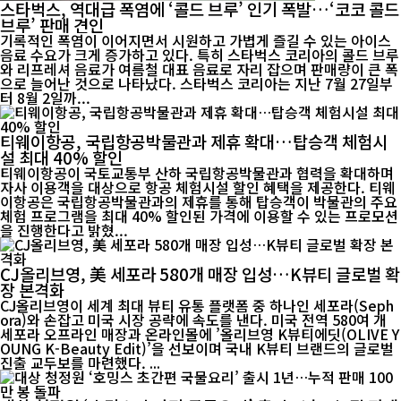
스타벅스, 역대급 폭염에 ‘콜드 브루’ 인기 폭발…‘코코 콜드
브루’ 판매 견인
기록적인 폭염이 이어지면서 시원하고 가볍게 즐길 수 있는 아이스
음료 수요가 크게 증가하고 있다. 특히 스타벅스 코리아의 콜드 브루
와 리프레셔 음료가 여름철 대표 음료로 자리 잡으며 판매량이 큰 폭
으로 늘어난 것으로 나타났다. 스타벅스 코리아는 지난 7월 27일부
터 8월 2일까...
티웨이항공, 국립항공박물관과 제휴 확대…탑승객 체험시
설 최대 40% 할인
티웨이항공이 국토교통부 산하 국립항공박물관과 협력을 확대하며
자사 이용객을 대상으로 항공 체험시설 할인 혜택을 제공한다. 티웨
이항공은 국립항공박물관과의 제휴를 통해 탑승객이 박물관의 주요
체험 프로그램을 최대 40% 할인된 가격에 이용할 수 있는 프로모션
을 진행한다고 밝혔...
CJ올리브영, 美 세포라 580개 매장 입성…K뷰티 글로벌 확
장 본격화
CJ올리브영이 세계 최대 뷰티 유통 플랫폼 중 하나인 세포라(Seph
ora)와 손잡고 미국 시장 공략에 속도를 낸다. 미국 전역 580여 개
세포라 오프라인 매장과 온라인몰에 ’올리브영 K뷰티에딧(OLIVE Y
OUNG K-Beauty Edit)’을 선보이며 국내 K뷰티 브랜드의 글로벌
진출 교두보를 마련했다. ...