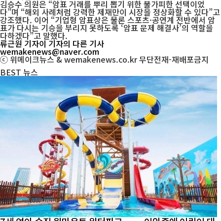
김승수 의원은 “암표 거래를 뿌리 뽑기 위한 불가피한 선택이었
다”며 “해외 사례처럼 강력한 제재만이 시장을 정상화할 수 있다”고
강조했다. 이어 “기업형 암표상은 물론 스포츠·공연계 전반에서 암
표가 다시는 기승을 부리지 못하도록 ‘암표 문제 해결사’의 역할을
다하겠다”고 말했다.
류근원 기자
이 기자의 다른 기사
wemakenews@naver.com
ⓒ 위메이크뉴스 & wemakenews.co.kr 무단전재-재배포금지
BEST
뉴스