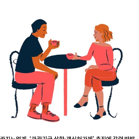
카지노업계, ‘관광기금 상향·갱신허가제’ 추진에 강력 반발