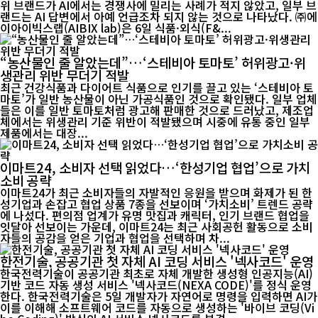
위 브랜드가 AI에서는 경쟁사에 밀리는 사례가 적지 않았고, 일부 브
랜드는 AI 답변에서 아예 언급조차 되지 않는 것으로 나타났다. ㈜에
이아이빅스랩(AIBIX lab)은 6일 식품·외식(F&...
“농산물인 줄 알았는데”…‘스테비아 토마토’ 허위광고·위
생관리 위반 무더기 적발
최근 건강식품과 다이어트 식품으로 인기를 끌고 있는 ‘스테비아 토
마토’가 일반 농산물이 아닌 가공식품인 것으로 확인됐다. 일부 업체
들은 이를 일반 토마토처럼 광고해 판매한 것으로 드러났고, 제조업
체에서는 위생관리 기준 위반이 적발됐으며 시중에 유통 중인 일부
제품에서는 대장...
이마트24, 소비자 선택 읽었다…‘한성기업 협업’으로 가치
소비 공략
이마트24가 최근 소비자들의 자발적인 응원을 받으며 화제가 된 한
성기업과 손잡고 협업 상품 7종을 선보이며 ‘가치소비’ 트렌드 공략
에 나섰다. 편의점 업계가 유명 맛집과 캐릭터, 인기 브랜드 협업을
잇달아 선보이는 가운데, 이마트24는 최근 사회공헌 활동으로 소비
자들의 공감을 얻은 기업과 협업을 선택하며 차...
한전기술, 공공기관 첫 자체 AI 코딩 서비스 '넥사코드' 운영
한국전력기술이 공공기관 최초로 자체 개발한 생성형 인공지능(AI)
기반 코드 자동 생성 서비스 '넥사코드(NEXA CODE)'를 정식 운영
한다. 한국전력기술은 5일 개발자가 자연어로 명령을 입력하면 AI가
이를 이해해 소프트웨어 코드를 자동으로 생성하는 '바이브 코딩(Vi