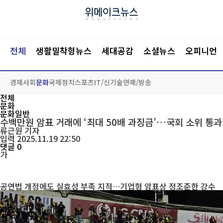
전체
생활밀착형뉴스
세대공감
소셜뉴스
오피니언
경제
사회
문화
국제
정치
스포츠
IT/신기술
연예/방송
전체
문화
문화일반
수백만원 암표 거래에 ‘최대 50배 과징금’…국회 소위 통과
류근원
기자
입력 2025.11.19 22:50
댓글 0
가
공연법 개정에도 실효성 부족 지적…기업형 암표상 정조준한 강수