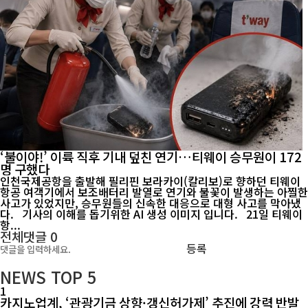
‘불이야!’ 이륙 직후 기내 덮친 연기…티웨이 승무원이 172
명 구했다
인천국제공항을 출발해 필리핀 보라카이(칼리보)로 향하던 티웨이
항공 여객기에서 보조배터리 발열로 연기와 불꽃이 발생하는 아찔한
사고가 있었지만, 승무원들의 신속한 대응으로 대형 사고를 막아냈
다. 기사의 이해를 돕기위한 AI 생성 이미지 입니다. 21일 티웨이
항...
전체댓글
0
등록
NEWS
TOP 5
1
카지노업계, ‘관광기금 상향·갱신허가제’ 추진에 강력 반발