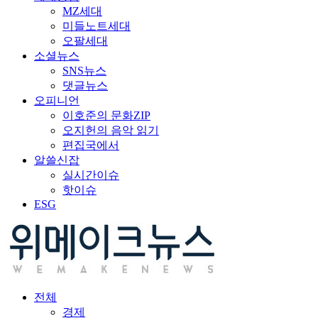
MZ세대
미들노트세대
오팔세대
소셜뉴스
SNS뉴스
댓글뉴스
오피니언
이호준의 문화ZIP
오지헌의 음악 읽기
편집국에서
알쓸신잡
실시간이슈
핫이슈
ESG
전체
경제