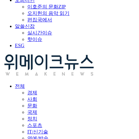
오피니언
이호준의 문화ZIP
오지헌의 음악 읽기
편집국에서
알쓸신잡
실시간이슈
핫이슈
ESG
전체
경제
사회
문화
국제
정치
스포츠
IT/신기술
연예/방송