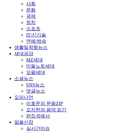
사회
문화
국제
정치
스포츠
IT/신기술
연예/방송
생활밀착형뉴스
세대공감
MZ세대
미들노트세대
오팔세대
소셜뉴스
SNS뉴스
댓글뉴스
오피니언
이호준의 문화ZIP
오지헌의 음악 읽기
편집국에서
알쓸신잡
실시간이슈