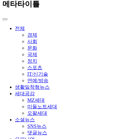
메타타이틀
전체
경제
사회
문화
국제
정치
스포츠
IT/신기술
연예/방송
생활밀착형뉴스
세대공감
MZ세대
미들노트세대
오팔세대
소셜뉴스
SNS뉴스
댓글뉴스