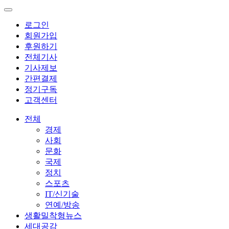
로그인
회원가입
후원하기
전체기사
기사제보
간편결제
정기구독
고객센터
전체
경제
사회
문화
국제
정치
스포츠
IT/신기술
연예/방송
생활밀착형뉴스
세대공감