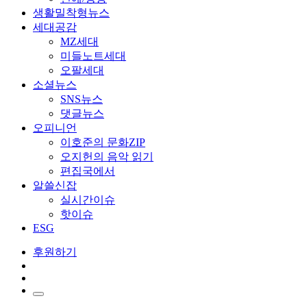
생활밀착형뉴스
세대공감
MZ세대
미들노트세대
오팔세대
소셜뉴스
SNS뉴스
댓글뉴스
오피니언
이호준의 문화ZIP
오지헌의 음악 읽기
편집국에서
알쓸신잡
실시간이슈
핫이슈
ESG
후원하기