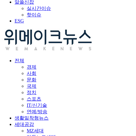
알쓸신잡
실시간이슈
핫이슈
ESG
전체
경제
사회
문화
국제
정치
스포츠
IT/신기술
연예/방송
생활밀착형뉴스
세대공감
MZ세대