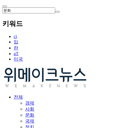
키워드
ci
입
란
aT
미국
전체
경제
사회
문화
국제
정치