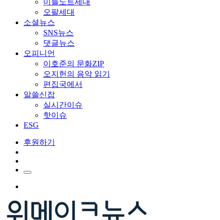
미들노트세대
오팔세대
소셜뉴스
SNS뉴스
댓글뉴스
오피니언
이호준의 문화ZIP
오지헌의 음악 읽기
편집국에서
알쓸신잡
실시간이슈
핫이슈
ESG
후원하기