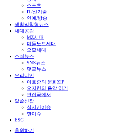
스포츠
IT/신기술
연예/방송
생활밀착형뉴스
세대공감
MZ세대
미들노트세대
오팔세대
소셜뉴스
SNS뉴스
댓글뉴스
오피니언
이호준의 문화ZIP
오지헌의 음악 읽기
편집국에서
알쓸신잡
실시간이슈
핫이슈
ESG
후원하기