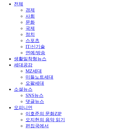
전체
경제
사회
문화
국제
정치
스포츠
IT/신기술
연예/방송
생활밀착형뉴스
세대공감
MZ세대
미들노트세대
오팔세대
소셜뉴스
SNS뉴스
댓글뉴스
오피니언
이호준의 문화ZIP
오지헌의 음악 읽기
편집국에서