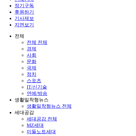
정기구독
후원하기
기사제보
지면보기
전체
전체 전체
경제
사회
문화
국제
정치
스포츠
IT/신기술
연예/방송
생활밀착형뉴스
생활밀착형뉴스 전체
세대공감
세대공감 전체
MZ세대
미들노트세대