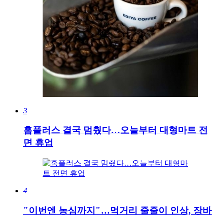
3
홈플러스 결국 멈췄다…오늘부터 대형마트 전
면 휴업
4
"이번엔 농심까지"…먹거리 줄줄이 인상, 장바