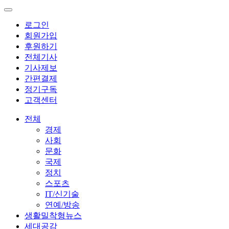
로그인
회원가입
후원하기
전체기사
기사제보
간편결제
정기구독
고객센터
전체
경제
사회
문화
국제
정치
스포츠
IT/신기술
연예/방송
생활밀착형뉴스
세대공감