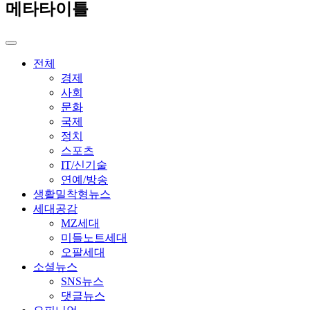
메타타이틀
전체
경제
사회
문화
국제
정치
스포츠
IT/신기술
연예/방송
생활밀착형뉴스
세대공감
MZ세대
미들노트세대
오팔세대
소셜뉴스
SNS뉴스
댓글뉴스