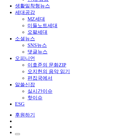
생활밀착형뉴스
세대공감
MZ세대
미들노트세대
오팔세대
소셜뉴스
SNS뉴스
댓글뉴스
오피니언
이호준의 문화ZIP
오지헌의 음악 읽기
편집국에서
알쓸신잡
실시간이슈
핫이슈
ESG
후원하기