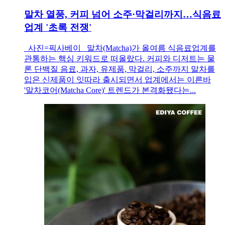
말차 열풍, 커피 넘어 소주·막걸리까지…식음료
업계 '초록 전쟁'
사진=픽사베이 말차(Matcha)가 올여름 식음료업계를
관통하는 핵심 키워드로 떠올랐다. 커피와 디저트는 물
론 단백질 음료, 과자, 유제품, 막걸리, 소주까지 말차를
입은 신제품이 잇따라 출시되면서 업계에서는 이른바
'말차코어(Matcha Core)' 트렌드가 본격화됐다는...