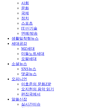
사회
문화
국제
정치
스포츠
IT/신기술
연예/방송
생활밀착형뉴스
세대공감
MZ세대
미들노트세대
오팔세대
소셜뉴스
SNS뉴스
댓글뉴스
오피니언
이호준의 문화ZIP
오지헌의 음악 읽기
편집국에서
알쓸신잡
실시간이슈