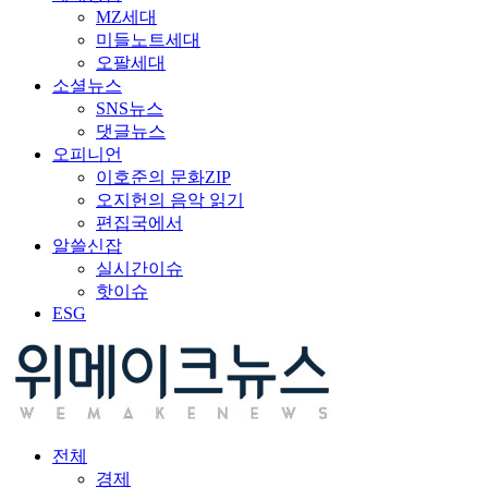
MZ세대
미들노트세대
오팔세대
소셜뉴스
SNS뉴스
댓글뉴스
오피니언
이호준의 문화ZIP
오지헌의 음악 읽기
편집국에서
알쓸신잡
실시간이슈
핫이슈
ESG
전체
경제