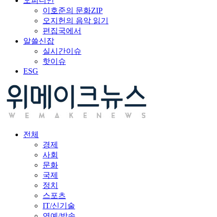
오피니언
이호준의 문화ZIP
오지헌의 음악 읽기
편집국에서
알쓸신잡
실시간이슈
핫이슈
ESG
전체
경제
사회
문화
국제
정치
스포츠
IT/신기술
연예/방송