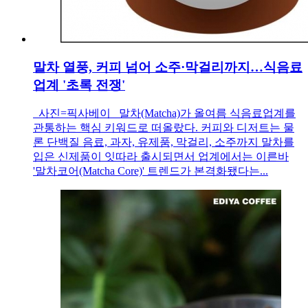
말차 열풍, 커피 넘어 소주·막걸리까지…식음료
업계 '초록 전쟁'
사진=픽사베이 말차(Matcha)가 올여름 식음료업계를
관통하는 핵심 키워드로 떠올랐다. 커피와 디저트는 물
론 단백질 음료, 과자, 유제품, 막걸리, 소주까지 말차를
입은 신제품이 잇따라 출시되면서 업계에서는 이른바
'말차코어(Matcha Core)' 트렌드가 본격화됐다는...