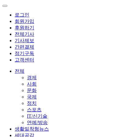
로그인
회원가입
후원하기
전체기사
기사제보
간편결제
정기구독
고객센터
전체
경제
사회
문화
국제
정치
스포츠
IT/신기술
연예/방송
생활밀착형뉴스
세대공감