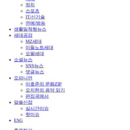
정치
스포츠
IT/신기술
연예/방송
생활밀착형뉴스
세대공감
MZ세대
미들노트세대
오팔세대
소셜뉴스
SNS뉴스
댓글뉴스
오피니언
이호준의 문화ZIP
오지헌의 음악 읽기
편집국에서
알쓸신잡
실시간이슈
핫이슈
ESG