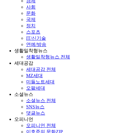
경제
사회
문화
국제
정치
스포츠
IT/신기술
연예/방송
생활밀착형뉴스
생활밀착형뉴스 전체
세대공감
세대공감 전체
MZ세대
미들노트세대
오팔세대
소셜뉴스
소셜뉴스 전체
SNS뉴스
댓글뉴스
오피니언
오피니언 전체
이호준의 문화ZIP