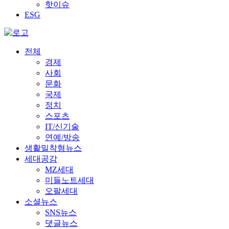
핫이슈
ESG
전체
경제
사회
문화
국제
정치
스포츠
IT/신기술
연예/방송
생활밀착형뉴스
세대공감
MZ세대
미들노트세대
오팔세대
소셜뉴스
SNS뉴스
댓글뉴스