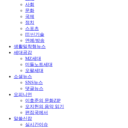
사회
문화
국제
정치
스포츠
IT/신기술
연예/방송
생활밀착형뉴스
세대공감
MZ세대
미들노트세대
오팔세대
소셜뉴스
SNS뉴스
댓글뉴스
오피니언
이호준의 문화ZIP
오지헌의 음악 읽기
편집국에서
알쓸신잡
실시간이슈