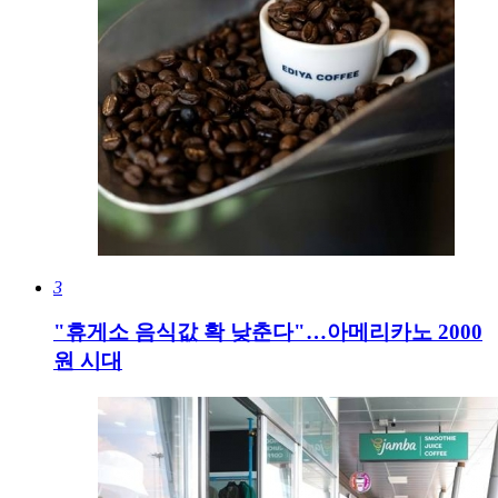
3
"휴게소 음식값 확 낮춘다"…아메리카노 2000
원 시대