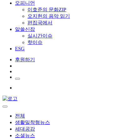
오피니언
이호준의 문화ZIP
오지헌의 음악 읽기
편집국에서
알쓸신잡
실시간이슈
핫이슈
ESG
후원하기
전체
생활밀착형뉴스
세대공감
소셜뉴스