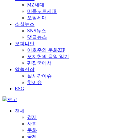
MZ세대
미들노트세대
오팔세대
소셜뉴스
SNS뉴스
댓글뉴스
오피니언
이호준의 문화ZIP
오지헌의 음악 읽기
편집국에서
알쓸신잡
실시간이슈
핫이슈
ESG
전체
경제
사회
문화
국제